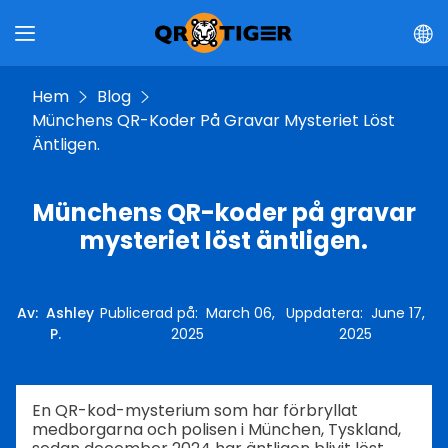
Hem
Blog
Münchens QR-Koder På Gravar Mysteriet Löst
Äntligen.
Münchens QR-koder på gravar
mysteriet löst äntligen.
Av
:
Ashley
Publicerad på
:
March 06,
Uppdatera
:
June 17,
P.
2025
2025
En QR-kod-mysterium som har förbryllat
medborgarna och polisen i München, Tyskland,