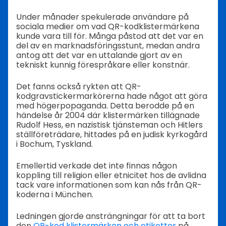
Under månader spekulerade användare på
sociala medier om vad QR-kodklistermärkena
kunde vara till för. Många påstod att det var en
del av en marknadsföringsstunt, medan andra
antog att det var en uttalande gjort av en
tekniskt kunnig förespråkare eller konstnär.
Det fanns också rykten att QR-
kodgravstickermarkörerna hade något att göra
med högerpopaganda. Detta berodde på en
händelse år 2004 där klistermärken tillägnade
Rudolf Hess, en nazistisk tjänsteman och Hitlers
ställföreträdare, hittades på en judisk kyrkogård
i Bochum, Tyskland.
Emellertid verkade det inte finnas någon
koppling till religion eller etnicitet hos de avlidna
tack vare informationen som kan nås från QR-
koderna i München.
Ledningen gjorde ansträngningar för att ta bort
den
QR-kod klistermärken och etiketter
på