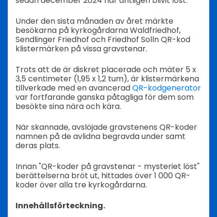
sedan december 2024 har äntligen blivit löst.
Under den sista månaden av året märkte
besökarna på kyrkogårdarna Waldfriedhof,
Sendlinger Friedhof och Friedhof Solln QR-kod
klistermärken på vissa gravstenar.
Trots att de är diskret placerade och mäter 5 x
3,5 centimeter (1,95 x 1,2 tum), är klistermärkena
tillverkade med en avancerad
QR-kodgenerator
var fortfarande ganska påtagliga för dem som
besökte sina nära och kära.
När skannade, avslöjade gravstenens QR-koder
namnen på de avlidna begravda under samt
deras plats.
Innan "QR-koder på gravstenar - mysteriet löst"
berättelserna bröt ut, hittades över 1 000 QR-
koder över alla tre kyrkogårdarna.
Innehållsförteckning.