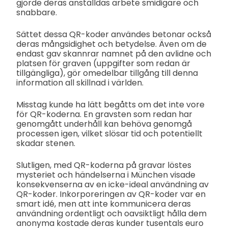
gjorde deras anställdas arbete smidigare och
snabbare.
Sättet dessa QR-koder användes betonar också
deras mångsidighet och betydelse. Även om de
endast gav skannrar namnet på den avlidne och
platsen för graven (uppgifter som redan är
tillgängliga), gör omedelbar tillgång till denna
information all skillnad i världen.
Misstag kunde ha lätt begåtts om det inte vore
för QR-koderna. En gravsten som redan har
genomgått underhåll kan behöva genomgå
processen igen, vilket slösar tid och potentiellt
skadar stenen.
Slutligen, med QR-koderna på gravar löstes
mysteriet och händelserna i München visade
konsekvenserna av en icke-ideal användning av
QR-koder. Inkorporeringen av QR-koder var en
smart idé, men att inte kommunicera deras
användning ordentligt och oavsiktligt hålla dem
anonyma kostade deras kunder tusentals euro