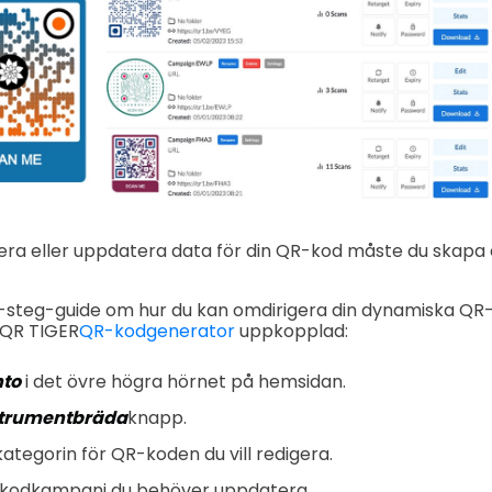
gera eller uppdatera data för din QR-kod måste du skap
-steg-guide om hur du kan omdirigera din dynamiska QR-
 QR TIGER
QR-kodgenerator
uppkopplad:
nto
i det övre högra hörnet på hemsidan.
strumentbräda
knapp.
ategorin för QR-koden du vill redigera.
-kodkampanj du behöver uppdatera.