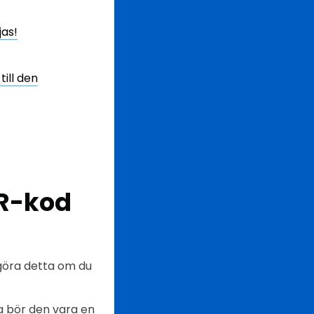
jas!
ill den
QR-kod
 göra detta om du
a bör den vara en