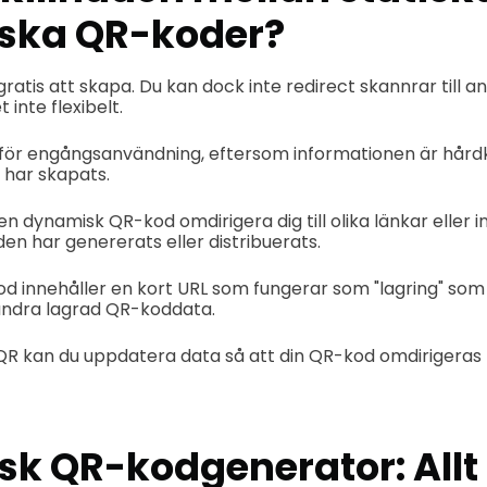
ska QR-koder?
ratis att skapa. Du kan dock inte r
edirect skannrar till 
t inte flexibelt.
 för engångsanvändning, eftersom informationen är hård
 har skapats.
en dynamisk QR-kod omdirigera dig till olika länkar eller 
t den har genererats eller distribuerats.
 innehåller en kort URL som fungerar som "lagring" som 
 ändra lagrad QR-koddata.
R kan du uppdatera data så att din QR-kod omdirigeras t
k QR-kodgenerator: Allt