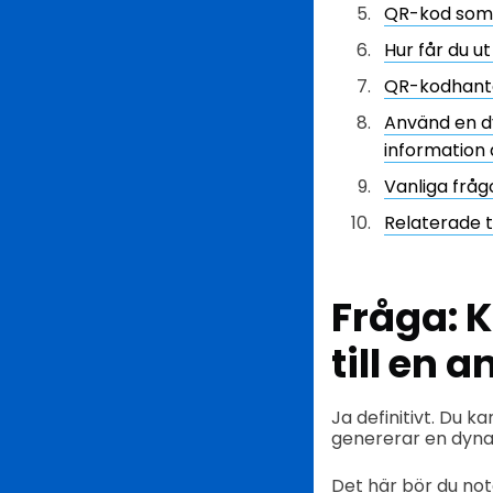
QR-kod som 
Hur får du u
QR-kodhant
Använd en dy
information d
Vanliga fråg
Relaterade 
Fråga: 
till en 
Ja definitivt. Du k
genererar en dyn
Det här bör du not