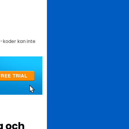
R-koder kan inte
a och