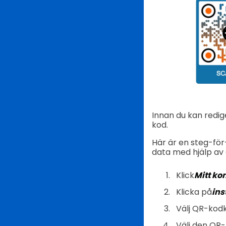
Innan du kan redi
kod.
Här är en steg-för
data med hjälp av
Klick
Mitt ko
Klicka på
in
Välj QR-kodk
Välj den QR