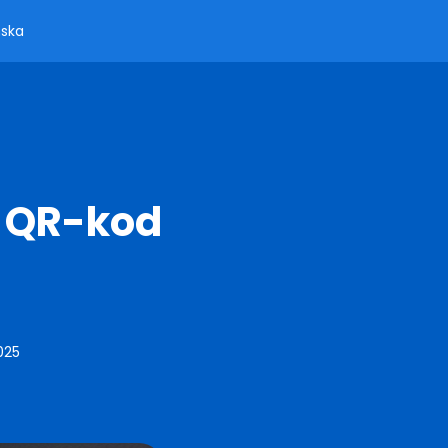
ska
g QR-kod
025