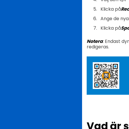
Klicka på
Red
Ange de nya 
Klicka på
Sp
Notera
: Endast dy
redigeras.
Vad är 