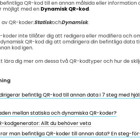
 befintliga QR-kod till en annan målsida eller information
r möjligt med en
Dynamisk QR-kod
.
r av QR-koder:
Statisk
och
Dynamisk
.
oder inte tillåter dig att redigera eller modifiera och om
 dynamisk QR-kod dig att omdirigera din befintliga data ti
nan kod igen.
tt lära dig mer om dessa två QR-kodtyper och hur de skilje
ning
rigerar befintlig QR-kod till annan data i 7 steg med hjä
lnaden mellan statiska och dynamiska QR-koder?
-kodgenerator: Allt du behöver veta
rar man befintliga QR-koder till annan data? En steg-fö