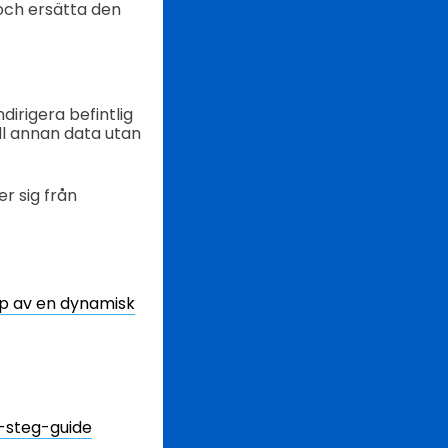
 och ersätta den
dirigera befintlig
ll annan data utan
r sig från
lp av en dynamisk
r-steg-guide