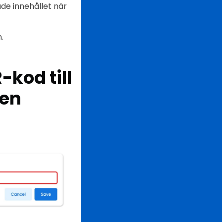
de innehållet när
.
-kod till
 en