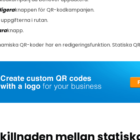
igera
knappen för QR-kodkampanjen.
uppgifterna i rutan.
ara
knapp.
namiska QR-koder har en redigeringsfunktion. Statiska Q
skillnaden mellan statisk