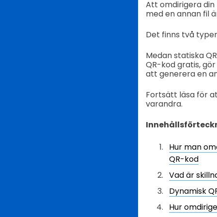
Att omdirigera din
med en annan fil ä
Det finns två type
Medan statiska QR-k
QR-kod gratis, gör
att generera en an
Fortsätt läsa för a
varandra.
Innehållsförteck
Hur man omdi
QR-kod
Vad är skil
Dynamisk QR
Hur omdirige