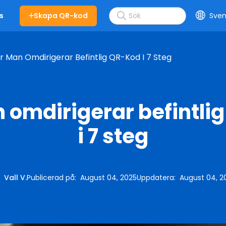
Skapa QR-kod
Sven
s
r Man Omdirigerar Befintlig QR-Kod I 7 Steg
 omdirigerar befintli
i 7 steg
:
Vall V.
Publicerad på
:
August 04, 2025
Uppdatera
:
August 04, 2