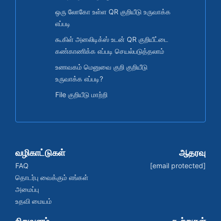
ஒரு லோகோ உள்ள QR குறியீடு உருவாக்க
எப்படி
கூகிள் அனலிடிக்ஸ் உடன் QR குறியீட்டை
கண்காணிக்க எப்படி செயல்படுத்தலாம்
உணவகம் மெனுவை குறி குறியீடு
உருவாக்க எப்படி?
File குறியீடு மாற்றி
வழிகாட்டுகள்
ஆதரவு
FAQ
[email protected]
தொடர்பு வைக்கும் எங்கள் 
அமைப்பு
உதவி மையம்