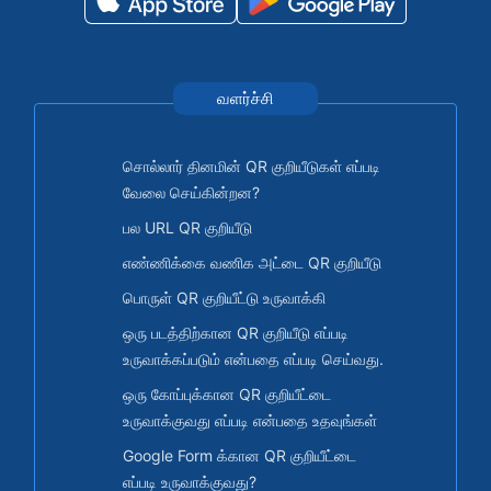
வளர்ச்சி
சொல்லார் தினமின் QR குறியீடுகள் எப்படி
வேலை செய்கின்றன?
பல URL QR குறியீடு
எண்ணிக்கை வணிக அட்டை QR குறியீடு
பொருள் QR குறியீட்டு உருவாக்கி
ஒரு படத்திற்கான QR குறியீடு எப்படி
உருவாக்கப்படும் என்பதை எப்படி செய்வது.
ஒரு கோப்புக்கான QR குறியீட்டை
உருவாக்குவது எப்படி என்பதை உதவுங்கள்
Google Form க்கான QR குறியீட்டை
எப்படி உருவாக்குவது?