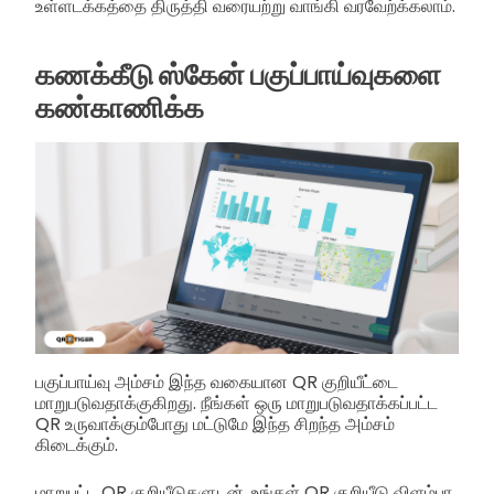
உள்ளடக்கத்தை திருத்தி வரையற்று வாங்கி வரவேற்க்கலாம்.
கணக்கீடு ஸ்கேன் பகுப்பாய்வுகளை
கண்காணிக்க
பகுப்பாய்வு அம்சம் இந்த வகையான QR குறியீட்டை
மாறுபடுவதாக்குகிறது. நீங்கள் ஒரு மாறுபடுவதாக்கப்பட்ட
QR உருவாக்கும்போது மட்டுமே இந்த சிறந்த அம்சம்
கிடைக்கும்.
மாறுபட்ட QR குறியீடுகளுடன், உங்கள் QR குறியீடு விளம்பர