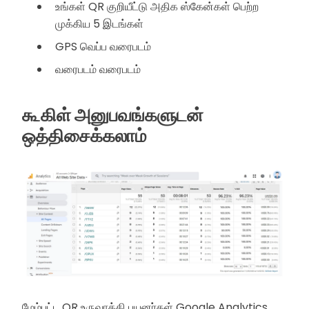
உங்கள் QR குறியீட்டு அதிக ஸ்கேன்கள் பெற்ற
முக்கிய 5 இடங்கள்
GPS வெப்ப வரைபடம்
வரைபடம் வரைபடம்
கூகிள் அனுபவங்களுடன்
ஒத்திசைக்கலாம்
மேம்பட்ட QR உருவாக்கி பயனர்கள் Google Analytics