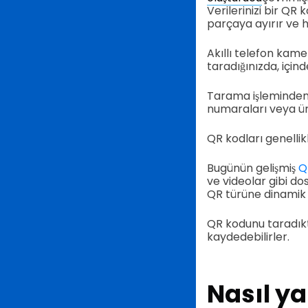
Verilerinizi bir Q
parçaya ayırır ve h
Akıllı telefon kame
taradığınızda, içind
Tarama işleminden 
numaraları veya ürü
QR kodları genellik
Bugünün gelişmiş
Q
ve videolar gibi do
QR türüne dinamik 
QR kodunu taradıkta
kaydedebilirler.
Nasıl ya