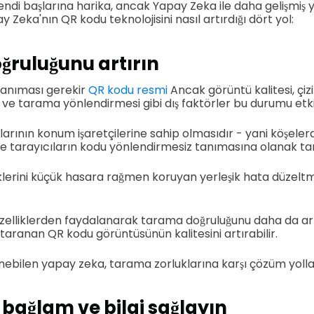
endi başlarına harika, ancak Yapay Zeka ile daha gelişmiş
pay Zeka'nın QR kodu teknolojisini nasıl artırdığı dört yol:
ruluğunu artırın
 tanıması gerekir
QR kodu resmi
Ancak görüntü kalitesi, çiz
 ve tarama yönlendirmesi gibi dış faktörler bu durumu etkil
dlarının konum işaretçilerine sahip olmasıdır - yani köşeler
de tarayıcıların kodu yönlendirmesiz tanımasına olanak tan
iklerini küçük hasara rağmen koruyan yerleşik hata düzeltm
zelliklerden faydalanarak tarama doğruluğunu daha da art
n taranan QR kodu görüntüsünün kalitesini artırabilir.
ebilen yapay zeka, tarama zorluklarına karşı çözüm yolları 
 bağlam ve bilgi sağlayın