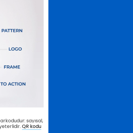
barkodudur: sayısal,
yeterlidir.
QR kodu