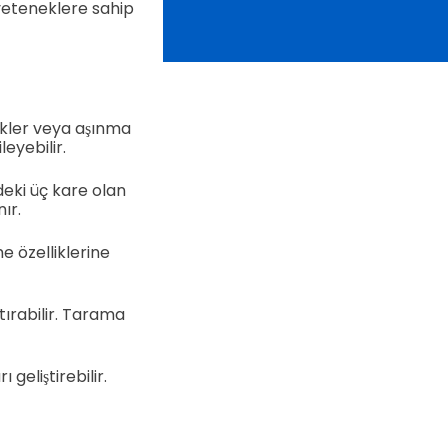
 yeteneklere sahip
ikler veya aşınma
eyebilir.
deki üç kare olan
ır.
e özelliklerine
ırabilir. Tarama
geliştirebilir.