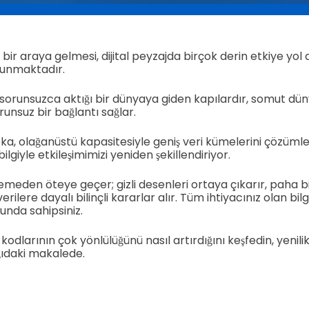
 bir araya gelmesi, dijital peyzajda birçok derin etkiye yol
sunmaktadır.
n sorunsuzca aktığı bir dünyaya giden kapılardır, somut d
runsuz bir bağlantı sağlar.
ka, olağanüstü kapasitesiyle geniş veri kümelerini çözüml
lgiyle etkileşimimizi yeniden şekillendiriyor.
lemeden öteye geçer; gizli desenleri ortaya çıkarır, paha b
rilere dayalı bilinçli kararlar alır. Tüm ihtiyacınız olan bilg
unda sahipsiniz.
kodlarının çok yönlülüğünü nasıl artırdığını keşfedin, yenilik
ğıdaki makalede.