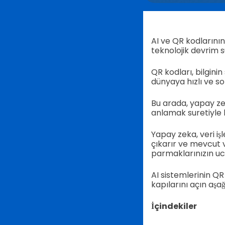
AI ve QR kodlarının
teknolojik devrim 
QR kodları, bilgini
dünyaya hızlı ve so
Bu arada, yapay ze
anlamak suretiyle bi
Yapay zeka, veri iş
çıkarır ve mevcut ve
parmaklarınızın uc
AI sistemlerinin QR 
kapılarını açın aşa
İçindekiler