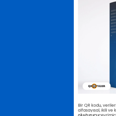
Bir QR kodu, verile
alfasayısal, ikili v
oluşturucu
çevrimiçi