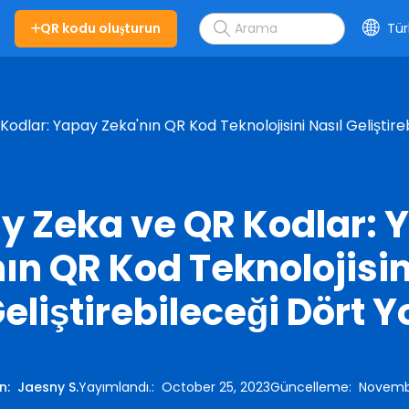
QR kodu oluşturun
Tür
dlar: Yapay Zeka'nın QR Kod Teknolojisini Nasıl Geliştireb
y Zeka ve QR Kodlar: 
ın QR Kod Teknolojisin
eliştirebileceği Dört Y
an
:
Jaesny S.
Yayımlandı.
:
October 25, 2023
Güncelleme
:
Novembe