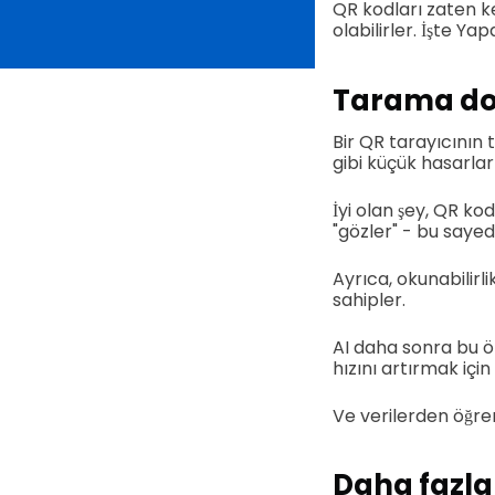
QR kodları zaten k
olabilirler. İşte Ya
Tarama doğ
Bir QR tarayıcının
gibi küçük hasarlar
İyi olan şey, QR ko
"gözler" - bu saye
Ayrıca, okunabilirl
sahipler.
AI daha sonra bu ö
hızını artırmak içi
Ve verilerden öğren
Daha fazla