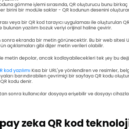
R koduna gömme işlemi sırasında, QR oluşturucu bunu birka
er birini bir modüle saklar - QR kodunun desenini oluştura
rası veya bir QR kod tarayıcı uygulaması ile oluşturulan Q
e bulunan yazılım bozuk veriyi orijinal haline çevirir.
sonra ekranda bir metin görünecektir. Bu bir web sitesi UR
n açıklamaları gibi diğer metin verileri olabilir.
le metin depolar, ancak kodlayabilecekleri tek şey bu deği
R kod yazılımı
Kısa bir URL'ye yönlendiren ve resimler, belg
syaları barındırabilen çevrimiçi bir sayfaya QR kodu oluştura
QR kodu denir.
n sonra kullanıcılar dosyaya erişebilir ve dosyayı cihazla
pay zeka QR kod teknoloj