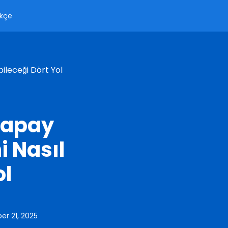
kçe
ileceği Dört Yol
Yapay
i Nasıl
ol
r 21, 2025