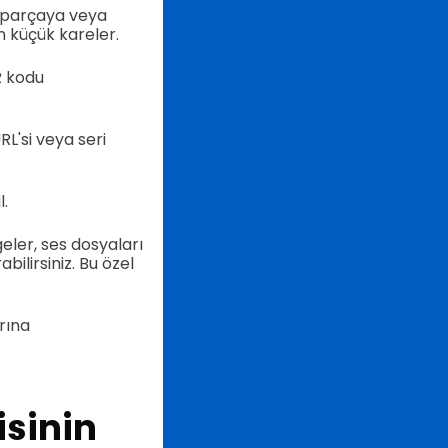
ç parçaya veya
n küçük kareler.
R kodu
L'si veya seri
l.
eler, ses dosyaları
bilirsiniz. Bu özel
rına
isinin