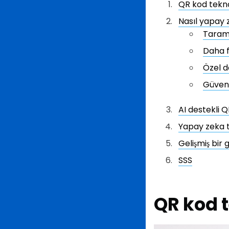
QR kod teknol
Nasıl yapay z
Tarama
Daha f
Özel d
Güvenli
AI destekli Q
Yapay zeka ta
Gelişmiş bir
SSS
QR kod t