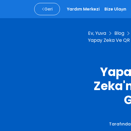
Geri
Yardım Merkezi
Bize Ulaşın
Ev, Yuva
Blog
Yapay Zeka Ve QR Ko
Yapa
Zeka'n
G
Tarafınd