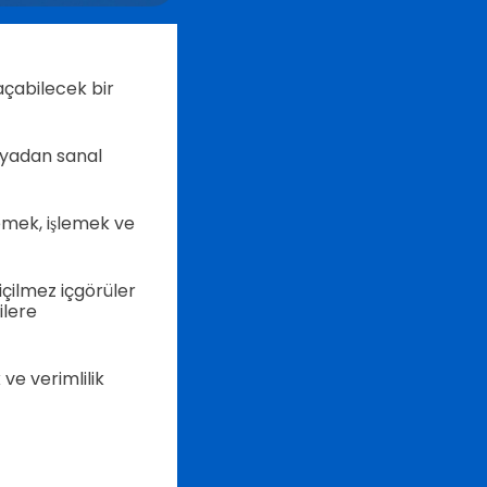
 açabilecek bir
ünyadan sanal
emek, işlemek ve
içilmez içgörüler
ilere
 ve verimlilik