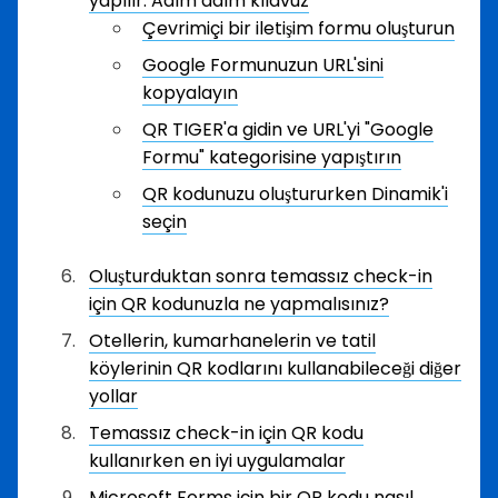
yapılır: Adım adım kılavuz
Çevrimiçi bir iletişim formu oluşturun
Google Formunuzun URL'sini
kopyalayın
QR TIGER'a gidin ve URL'yi "Google
Formu" kategorisine yapıştırın
QR kodunuzu oluştururken Dinamik'i
seçin
Oluşturduktan sonra temassız check-in
için QR kodunuzla ne yapmalısınız?
Otellerin, kumarhanelerin ve tatil
köylerinin QR kodlarını kullanabileceği diğer
yollar
Temassız check-in için QR kodu
kullanırken en iyi uygulamalar
Microsoft Forms için bir QR kodu nasıl