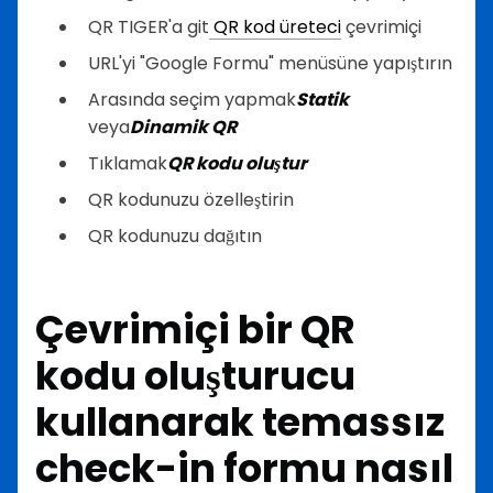
QR TIGER'a git
QR kod üreteci
çevrimiçi
URL'yi "Google Formu" menüsüne yapıştırın
Arasında seçim yapmak
Statik
veya
Dinamik QR
Tıklamak
QR kodu oluştur
QR kodunuzu özelleştirin
QR kodunuzu dağıtın
Çevrimiçi bir QR
kodu oluşturucu
kullanarak temassız
check-in formu nasıl