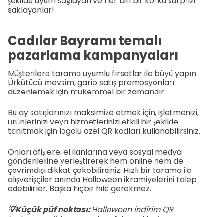
şekilde uyum sağlayan ve her biri bir korku sürprizi
saklayanlar!
Cadılar Bayramı temalı
pazarlama kampanyaları
Müşterilere tarama uyumlu fırsatlar ile büyü yapın.
Ürkütücü mevsim, garip satış promosyonları
düzenlemek için mükemmel bir zamandır.
Bu ay satışlarınızı maksimize etmek için, işletmenizi,
ürünlerinizi veya hizmetlerinizi etkili bir şekilde
tanıtmak için logolu özel QR kodları kullanabilirsiniz.
Onları afişlere, el ilanlarına veya sosyal medya
gönderilerine yerleştirerek hem online hem de
çevrimdışı dikkat çekebilirsiniz. Hızlı bir tarama ile
alışverişçiler anında Halloween ikramiyelerini talep
edebilirler. Başka hiçbir hile gerekmez.
💡Küçük püf noktası:
Halloween indirim QR