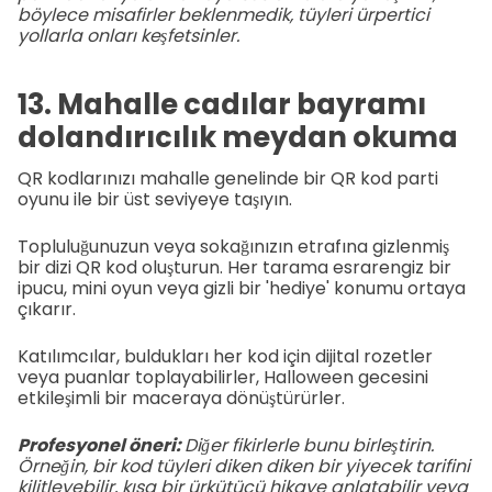
böylece misafirler beklenmedik, tüyleri ürpertici
yollarla onları keşfetsinler.
13. Mahalle cadılar bayramı
dolandırıcılık meydan okuma
QR kodlarınızı mahalle genelinde bir QR kod parti
oyunu ile bir üst seviyeye taşıyın.
Topluluğunuzun veya sokağınızın etrafına gizlenmiş
bir dizi QR kod oluşturun. Her tarama esrarengiz bir
ipucu, mini oyun veya gizli bir 'hediye' konumu ortaya
çıkarır.
Katılımcılar, buldukları her kod için dijital rozetler
veya puanlar toplayabilirler, Halloween gecesini
etkileşimli bir maceraya dönüştürürler.
Profesyonel öneri:
Diğer fikirlerle bunu birleştirin.
Örneğin, bir kod tüyleri diken diken bir yiyecek tarifini
kilitleyebilir, kısa bir ürkütücü hikaye anlatabilir veya