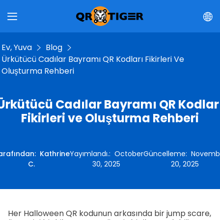
Ev, Yuva
Blog
Ürkütücü Cadılar Bayramı QR Kodları Fikirleri Ve
Oluşturma Rehberi
Ürkütücü Cadılar Bayramı QR Kodlar
Fikirleri ve Oluşturma Rehberi
arafından
:
Kathrine
Yayımlandı.
:
October
Güncelleme
:
Novemb
C.
30, 2025
20, 2025
Her Halloween QR kodunun arkasında bir jump scare,