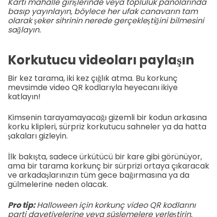
Kartı mahalle girişlerinde veya topluluk panolarında
basıp yayınlayın, böylece her ufak canavarın tam
olarak şeker sihrinin nerede gerçekleştiğini bilmesini
sağlayın.
Korkutucu videoları paylaşın
Bir kez tarama, iki kez çığlık atma. Bu korkunç
mevsimde video QR kodlarıyla heyecanı ikiye
katlayın!
Kimsenin tarayamayacağı gizemli bir kodun arkasına
korku klipleri, sürpriz korkutucu sahneler ya da hatta
şakaları gizleyin.
İlk bakışta, sadece ürkütücü bir kare gibi görünüyor,
ama bir tarama korkunç bir sürprizi ortaya çıkaracak
ve arkadaşlarınızın tüm gece bağırmasına ya da
gülmelerine neden olacak.
Pro tip:
Halloween için korkunç video QR kodlarını
parti davetiyelerine veya süslemelere yerleştirin,