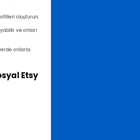
illeri oluşturun.
abilir ve onları
lerde onlarla
osyal Etsy