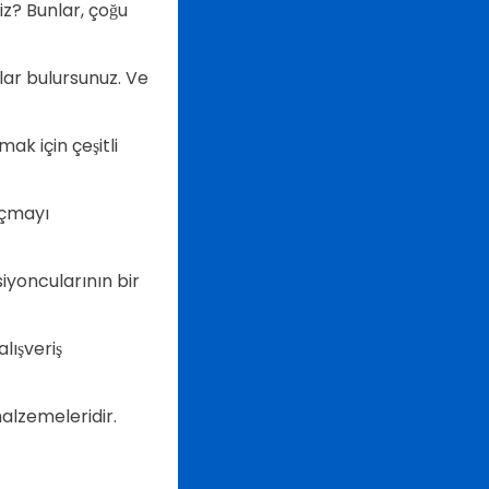
niz? Bunlar, çoğu
llar bulursunuz. Ve
ak için çeşitli
açmayı
iyoncularının bir
lışveriş
alzemeleridir.