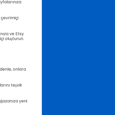
yfalarınıza
 çevrimiçi
anıza ve Etsy
çi oluşturun.
nedenle, onlara
rını teşvik
ağazanıza yeni