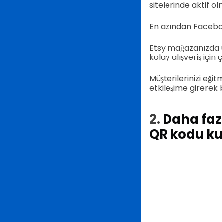
sitelerinde aktif o
En azından Facebook
Etsy mağazanızda ür
kolay alışveriş için
Müşterilerinizi eği
etkileşime girerek b
2.
Daha faz
QR kodu kul