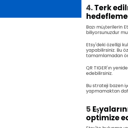
4.
Terk edil
hedefleme
Bazı müşterilerin 
biliyorsunuzdur m
Etsy'deki özelliği 
yapabilirsiniz. Bu ö
tamamlamadan önce
QR TIGER'ın yenid
edebilirsiniz.
Bu strateji bazen iş
yapmamaktan daha 
5
Eşyalarını
optimize e