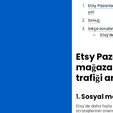
Etsy Pazarlam
yol
Sonuç
Sıkça sorula
Etsy'de
Etsy Paz
mağazas
trafiği a
1.
Sosyal me
Etsy'de daha fazla
stratejilerinin önem