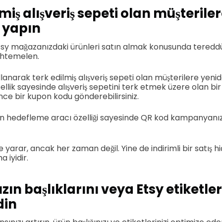
miş alışveriş sepeti olan müşterile
 yapın
Etsy mağazanızdaki ürünleri satın almak konusunda tereddüt
uhtemelen.
kullanarak terk edilmiş alışveriş sepeti olan müşterilere ye
zellik sayesinde alışveriş sepetini terk etmek üzere olan bir k
 bir kupon kodu gönderebilirsiniz.
en hedefleme aracı özelliği sayesinde QR kod kampanyanı
e yarar, ancak her zaman değil. Yine de indirimli bir satış hi
iyidir.
zın başlıklarını veya Etsy etiketler
din