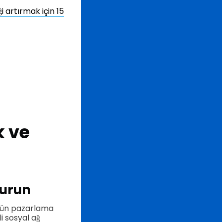
i artırmak için 15
k ve
turun
ünün pazarlama
li sosyal ağ