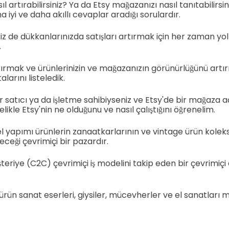
sıl artırabilirsiniz? Ya da Etsy mağazanızı nasıl tanıtabilirsi
a iyi ve daha akıllı cevaplar aradığı sorulardır.
i siz de dükkanlarınızda satışları artırmak için her zaman yo
.
rtırmak ve ürünlerinizin ve mağazanızın görünürlüğünü artırm
alarını listeledik.
r satıcı ya da işletme sahibiyseniz ve Etsy'de bir mağaza 
likle Etsy'nin ne olduğunu ve nasıl çalıştığını öğrenelim.
 el yapımı ürünlerin zanaatkarlarının ve vintage ürün koleks
ceği çevrimiçi bir pazardır.
eriye (C2C) çevrimiçi iş modelini takip eden bir çevrimiçi a
rün sanat eserleri, giysiler, mücevherler ve el sanatları m