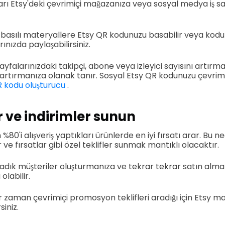
arı Etsy'deki çevrimiçi mağazanıza veya sosyal medya iş sa
 basılı materyallere Etsy QR kodunuzu basabilir veya kodu
nızda paylaşabilirsiniz.
yfalarınızdaki takipçi, abone veya izleyici sayısını artırm
artırmanıza olanak tanır. Sosyal Etsy QR kodunuzu çevrimi
R kodu oluşturucu
.
 ve indirimler sunun
n %80'i alışveriş yaptıkları ürünlerde en iyi fırsatı arar. Bu 
 ve fırsatlar gibi özel teklifler sunmak mantıklı olacaktır.
dık müşteriler oluşturmanıza ve tekrar tekrar satın almala
labilir.
r zaman çevrimiçi promosyon teklifleri aradığı için Etsy m
siniz.