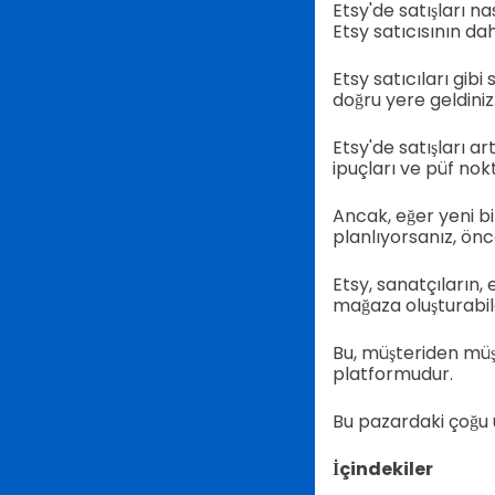
Etsy'de satışları na
Etsy satıcısının dah
Etsy satıcıları gib
doğru yere geldiniz
Etsy'de satışları a
ipuçları ve püf nokt
Ancak, eğer yeni bi
planlıyorsanız, önce
Etsy, sanatçıların,
mağaza oluşturabile
Bu, müşteriden müşt
platformudur.
Bu pazardaki çoğu ü
İçindekiler