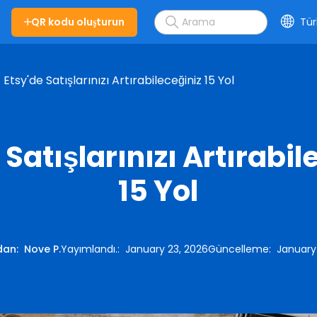
QR kodu oluşturun
Tür
Etsy'de Satışlarınızı Artırabileceğiniz 15 Yol
 Satışlarınızı Artırabil
15 Yol
dan
:
Nove P.
Yayımlandı.
:
January 23, 2026
Güncelleme
:
January