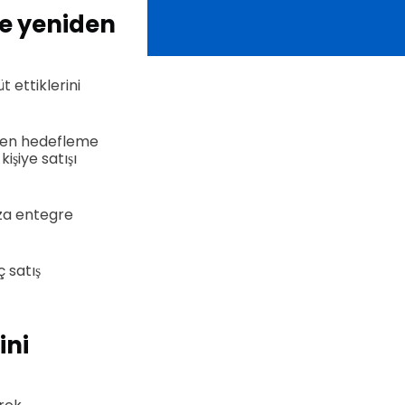
re yeniden
 ettiklerini
niden hedefleme
işiye satışı
za entegre
ç satış
ini