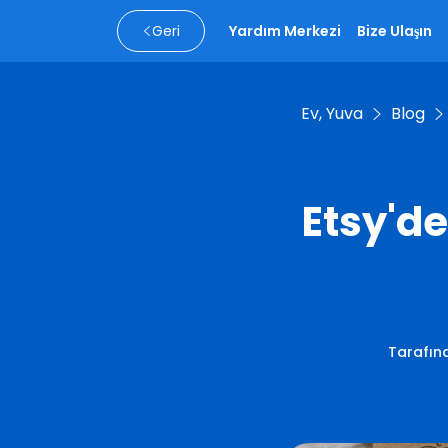
Geri
Yardım Merkezi
Bize Ulaşın
Ev, Yuva
Blog
Etsy'de
Tarafın