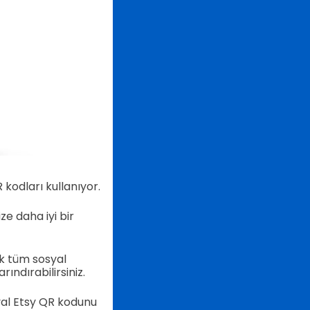
 kodları kullanıyor.
e daha iyi bir
k tüm sosyal
ındırabilirsiniz.
syal Etsy QR kodunu