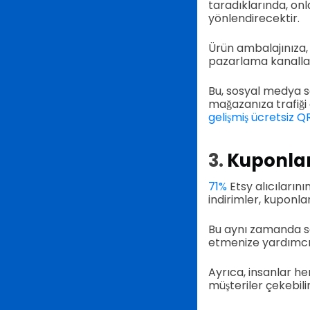
taradıklarında, onl
yönlendirecektir.
Ürün ambalajınıza,
pazarlama kanalları
Bu, sosyal medya sa
mağazanıza trafiği 
gelişmiş ücretsiz Q
3.
Kuponlar
71%
Etsy alıcılarını
indirimler, kuponlar
Bu aynı zamanda sa
etmenize yardımcı o
Ayrıca, insanlar he
müşteriler çekebilir