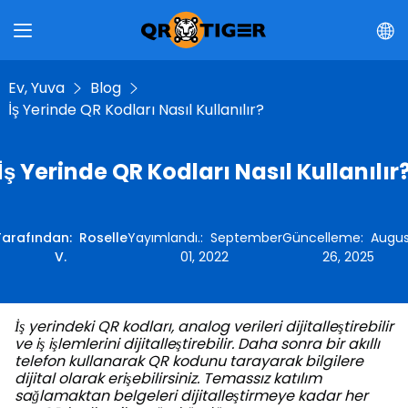
Ev, Yuva
Blog
İş Yerinde QR Kodları Nasıl Kullanılır?
İş Yerinde QR Kodları Nasıl Kullanılır
Tarafından
:
Roselle
Yayımlandı.
:
September
Güncelleme
:
Augus
V.
01, 2022
26, 2025
İş yerindeki QR kodları, analog verileri dijitalleştirebilir
ve iş işlemlerini dijitalleştirebilir. Daha sonra bir akıllı
telefon kullanarak QR kodunu tarayarak bilgilere
dijital olarak erişebilirsiniz. Temassız katılım
sağlamaktan belgeleri dijitalleştirmeye kadar her