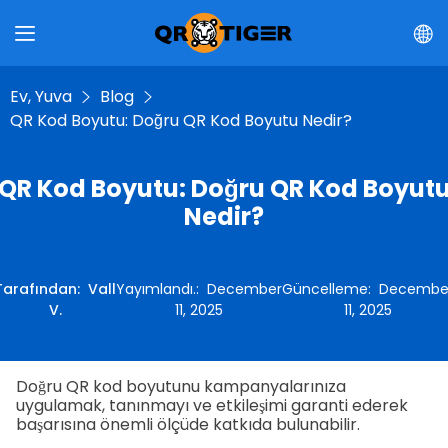
Ev, Yuva
Blog
QR Kod Boyutu: Doğru QR Kod Boyutu Nedir?
QR Kod Boyutu: Doğru QR Kod Boyut
Nedir?
Tarafından
:
Vall
Yayımlandı.
:
December
Güncelleme
:
Decembe
V.
11, 2025
11, 2025
Doğru QR kod boyutunu kampanyalarınıza
uygulamak, tanınmayı ve etkileşimi garanti ederek
başarısına önemli ölçüde katkıda bulunabilir.