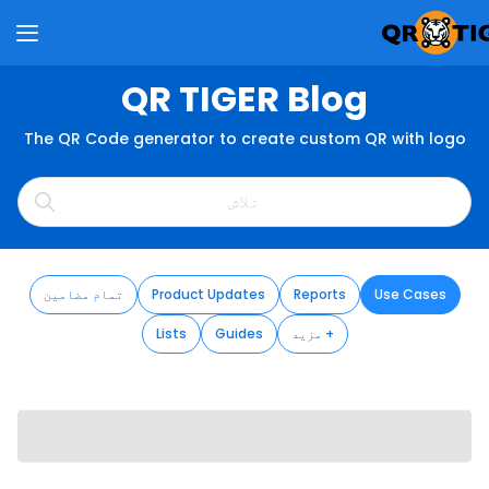
QR TIGER Blog
The QR Code generator to create custom QR with logo
Use Cases
Reports
Product Updates
تمام مضامین
مزید +
Guides
Lists