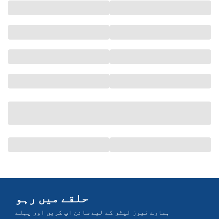
حلقے میں رہو
ہمارے نیوز لیٹر کے لیے سائن اپ کریں اور پہلے