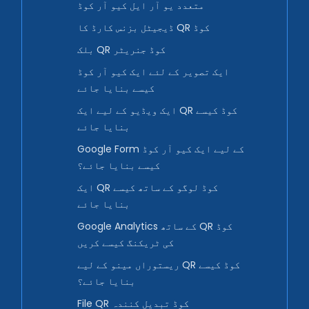
متعدد یو آر ایل کیو آر کوڈ
ڈیجیٹل بزنس کارڈ کا QR کوڈ
بلک QR کوڈ جنریٹر
ایک تصویر کے لئے ایک کیو آر کوڈ
کیسے بنایا جائے
ایک ویڈیو کے لیے ایک QR کوڈ کیسے
بنایا جائے
Google Form کے لیے ایک کیو آر کوڈ
کیسے بنایا جائے؟
ایک QR کوڈ لوگو کے ساتھ کیسے
بنایا جائے
Google Analytics کے ساتھ QR کوڈ
کی ٹریکنگ کیسے کریں
ریستوراں مینو کے لیے QR کوڈ کیسے
بنایا جائے؟
File QR کوڈ تبدیل کنندہ