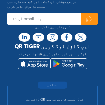
ہی پروموشنز، اپ ڈیٹس، اور ٹپس کے بارے میں
سننے کا موقع حاصل کریں
کمیونٹی میں شامل ہوں
QR TIGER ایپ ڈاؤن لوڈ کریں
چلتے پھرتے QR کوڈ بنائیں اور اسکین کریں
وسائل
ڈائنامک QR کوڈز کیسے کام کرتے ہیں