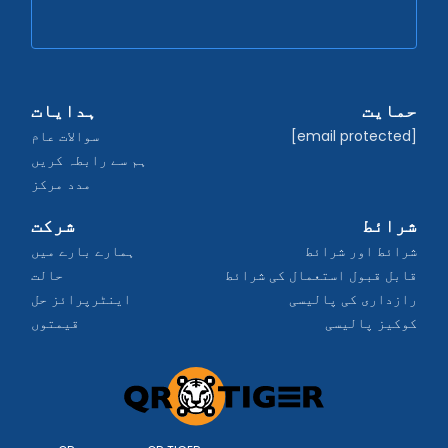
حمایت
ہدایات
[email protected]
سوالات عام
ہم سے رابطہ کریں
مدد مرکز
شرائط
شرکت
شرائط اور شرائط
ہمارے بارے میں
قابل قبول استعمال کی شرائط
حالت
رازداری کی پالیسی
اینٹرپرائز حل
کوکیز پالیسی
قیمتوں