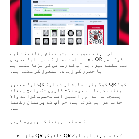
آپ اپنے حضور سے بہتر تعلق بنانے کے لیے
مشابہ استعمال کے لیے ایک خصوصی QR کوڈ بھی
بنا سکتے ہیں۔ یہ آپ کے رسائی کو بڑھا سکتا ہے
یا حضور کو زیادہ مشغول کر سکتا ہے۔
ایک معتبر QR کوڈ پلیٹ فارم آپ کو ایک QR کوڈ
بنانے دیتا ہے جو سنگت کاروں تک واضح پیغام
پہنچاتا ہے اور انہیں ایک محسوس کرانے والا
جذبہ فراہم کرتا ہے، جو آپ کے پریشان رکھتا
ہے۔
اس سادہ رہنما کا پیروی کریں:
QR ٹائیگر QR کوڈ جنریٹر
اور ایک
جاؤ