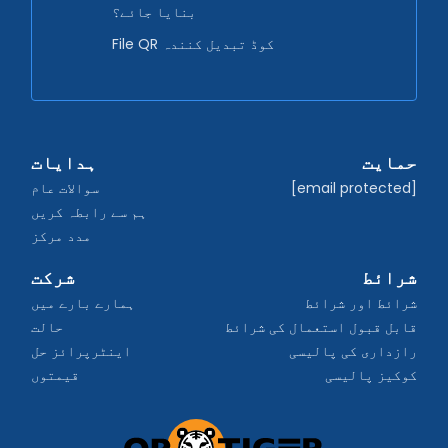
بنایا جائے؟
File QR کوڈ تبدیل کنندہ
حمایت
ہدایات
[email protected]
سوالات عام
ہم سے رابطہ کریں
مدد مرکز
شرائط
شرکت
شرائط اور شرائط
ہمارے بارے میں
قابل قبول استعمال کی شرائط
حالت
رازداری کی پالیسی
اینٹرپرائز حل
کوکیز پالیسی
قیمتوں