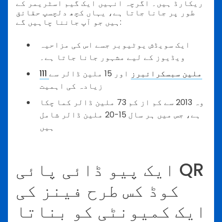
ریکارڈ ہیں۔ اگرچہ انہیں ایک گیم اسٹریمر کے
طور پر جانا جاتا ہے، یہاں کچھ دلچسپ حقائق
ہیں جو آپ جاننا چاہیں گے:
ایک سویڈش یوٹیوبر جسے اس کی مزاحیہ
ویڈیوز کے لیے مشہور جانا جاتا ہے۔
111 ملین سبسکرائبرز
اور 15 ملین ڈالر سے
زیادہ کی اہمیت
وہ 2013 سے کم از کم 73 ملین ڈالر کما چکا
ہے، جس میں ہر سال 15-20 ملین ڈالر شامل
ہیں
ایک پیو ڈائی پائی QR
کوڈ کس طرح فینز کی
ایک کمیونٹی کو بناتا