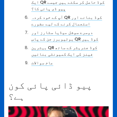
ایک QR کوڈ حاصل کر سکتے ہیں جیسے
پیو ڈی پائی کا؟
آپ کے خود کردہ QR کوڈ بنانے اور
استعمال کرنے کے لیے مشورے
دوسرے سوشل میڈیا سٹارز اور
یوٹیوبرز جن کے پاس QR کوڈ ہیں
بہترین QR کوڈ جنریٹر کے ساتھ
فینز کی ایک کمیونٹی بنائیں
عام سوالات
پیو ڈائی پائی کون
ہے؟