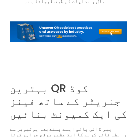
مال و ہدایات کی طرف لیجاتا ہے۔
بہترین QR کوڈ
جنریٹر کے ساتھ فینز
کی ایک کمیونٹ بنائیں
پیو ڈائی پائی اپنے پسندیدہ یوٹیوبر سے
رابطہ قائم کرنے کا ایک عظیم موقع فراہم کرتا