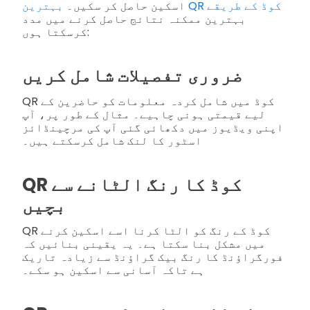
بہترین QR کوڈ کے طریقے
اسکین حاصل کر سکیں۔
بہترین ممکنہ نتائج حاصل کرنے میں مدد
کرسکتا ہوں:
ضروری تفصیلات شامل کریں
QR کوڈ میں شامل کردہ معلومات کو حاضرین کے
لیے قیمتی ہونی چاہیے۔ مثال کے طور پر، آپ
اپنی ویڈیوز میں دکھائی گئی آپ کی مرچینڈائز
اسٹور کا لنک شامل کرسکتے ہیں۔
QR کوڈ کا رنگ الٹانے سے
بچیں
QR کوڈ کے رنگ کو الٹا کرنا اسے اسکین کرنے
میں مشکل بنا سکتا ہے۔ یہ یقینی بنائیں کہ
فورگراؤنڈ کا رنگ بیک گراؤنڈ سے زیادہ تاریک
ہے تاکہ آسانی سے اسکین ہو سکے۔