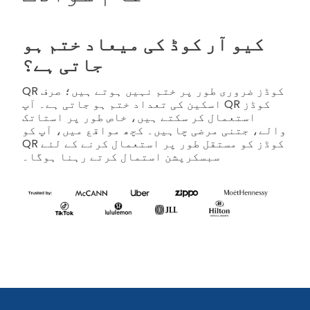
کیو آر کوڈ کی میعاد ختم ہو
جاتی ہے؟
QR کوڈز ضروری طور پر ختم نہیں ہوتے ہیں؛ صرف
اسکین کی تعداد ختم ہو جاتی ہے۔ آپ QR کوڈز
استعمال کر سکتے ہیں، خاص طور پر استاتک
والے، جتنی مرضی چاہیں۔ کچھ مواقع میں، آپ کو
QR کوڈز کو مستقل طور پر استعمال کرنے کے لئے
سبسکرپشن استمال کرتے رہنا ہوگا۔