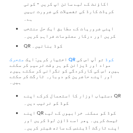
اکاؤنٹ کے لیے سائن اپ کریں - کوئی
کریڈٹ کارڈ کی تفصیلات کی ضرورت نہیں
ہے۔
اپنی ضروریات کے مطابق ایک حل منتخب
کریں اور درکار معلومات فراہم کریں۔
QR کوڈ بنائیں۔
متحرک QR کوڈ
تو آپ اس کی
اختیار کریں: ایک
مواد اور ڈیزائن کو ہر وقت ترمیم کر سکتے
ہیں، اس کی کارکردگی کو نگرانی کر سکتے ہیں،
اور اپنے حاضرین کو دوبارہ ٹارگٹ کر سکتے
ہیں۔
دستیاب اوزار کا استعمال کرکے اپنے QR
کوڈ کو ترتیب دیں۔
اپنے QR کوڈ کو ممکنہ خرابیوں کے لیے
ٹیسٹ کریں۔ پھر اسے ڈاؤن لوڈ کریں اور
اپنے ٹارگٹ آڈیئنس کے ساتھ شیئر کریں۔