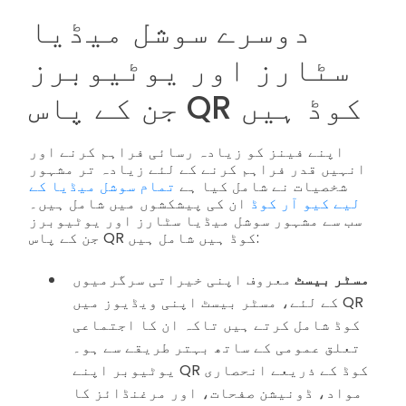
دوسرے سوشل میڈیا
سٹارز اور یوٹیوبرز
جن کے پاس QR کوڈ ہیں
اپنے فینز کو زیادہ رسائی فراہم کرنے اور
انہیں قدر فراہم کرنے کے لئے زیادہ تر مشہور
شخصیات نے شامل کیا ہے
تمام سوشل میڈیا کے
لیے کیو آر کوڈ
ان کی پیشکشوں میں شامل ہیں۔
سب سے مشہور سوشل میڈیا سٹارز اور یوٹیوبرز
جن کے پاس QR کوڈ ہیں شامل ہیں:
مسٹر بیسٹ
معروف اپنی خیراتی سرگرمیوں
کے لئے، مسٹر بیسٹ اپنی ویڈیوز میں QR
کوڈ شامل کرتے ہیں تاکہ ان کا اجتماعی
تعلق عمومی کے ساتھ بہتر طریقے سے ہو۔
یوٹیوبر اپنے QR کوڈ کے ذریعے انحصاری
مواد، ڈونیشن صفحات، اور مرغنڈائز کا