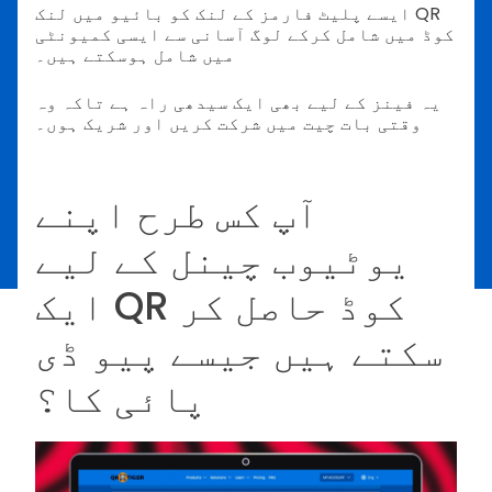
ایسے پلیٹ فارمز کے لنک کو بائیو میں لنک QR
کوڈ میں شامل کرکے لوگ آسانی سے ایسی کمیونٹی
میں شامل ہوسکتے ہیں۔
یہ فینز کے لیے بھی ایک سیدھی راہ ہے تاکہ وہ
وقتی بات چیت میں شرکت کریں اور شریک ہوں۔
آپ کس طرح اپنے
یوٹیوب چینل کے لیے
ایک QR کوڈ حاصل کر
سکتے ہیں جیسے پیو ڈی
پائی کا؟