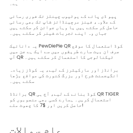
ہے۔
پیو ڈی پائے کے یوٹیوب چینلز تک فوری رسائی
کے علاوہ، فینز مرچینڈائز شاپ تک بھی رسائی
حاصل کر سکتے ہیں یا وہاں جوائن کر سکتے ہیں
جہاں وہ اپنے تجربات شیئر کر سکتے ہیں۔
یہ دانائیک PewDiePie QR کوڈ استعمال کا موقع
صرف ان بہت سارے طریقوں میں سے ایک ہے جن میں
آپ QR ٹیکنالوجی کا استعمال کر سکتے ہیں۔
برانڈز اور مارکیٹرز کے لیے، یہ کوڈز زیادہ
انگیجمنٹ شرح اور بزرگ کنورٹ کی مواقع بڑھا
سکتے ہیں۔
برانڈڈ QR کوڈ بنانے کے لیے، آج ہی QR TIGER
استعمال کریں۔ ہمارے کسی بھی منصوبوں کو
حاصل کریں اور $7 کا چھوٹ ملے!
عام سوالات