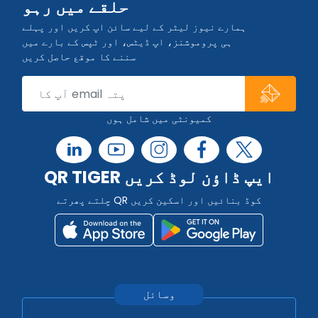
حلقے میں رہو
ہمارے نیوز لیٹر کے لیے سائن اپ کریں اور پہلے
ہی پروموشنز، اپ ڈیٹس، اور ٹپس کے بارے میں
سننے کا موقع حاصل کریں
کمیونٹی میں شامل ہوں
QR TIGER ایپ ڈاؤن لوڈ کریں
چلتے پھرتے QR کوڈ بنائیں اور اسکین کریں
وسائل