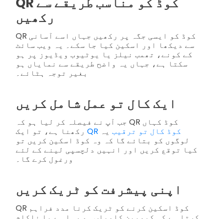
QR کوڈ کو مناسب طریقے سے
رکھیں
QR کوڈ کو ایسی جگہ پر رکھیں جہاں اسے آسانی
سے دیکھا اور اسکین کیا جا سکے۔ یہ ویب سائٹ
کے کونے، تھمب نیلز یا یوٹیوب ویڈیوز پر ہو
سکتا ہے، جہاں یہ واضح طریقے سے نمایاں ہو
بغیر توجہ ہٹائے۔
ایک کال تو عمل شامل کریں
جب آپ نے فیصلہ کر لیا ہو کہ QR کوڈ کہاں
QR کوڈ کال تو ترقیب
یہ
رکھنا ہے، تو ایک
لوگوں کو بتائے گا کہ وہ کوڈ اسکین کریں تو
کیا توقع کریں اور انہیں دلچسپی لینے کے لئے
ورغول کرے گا۔
اپنی پیشرفت کو ٹریک کریں
QR کوڈ اسکین کرنے کو ٹریک کرنا مدد فراہم
کرتا ہے کہ کیمپین کامیاب ہو رہا ہے یا ناکام