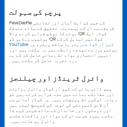
پرچم کی سہولت
PewDiePie کے فین کو ایک آسان اور تعاملی
طریقے سے ان کے پسندیدہ تخلیق کے ساتھ منسلک
ہونے کا موقع فراہم کرنے والا QR کوڈ۔ ایک
یوٹیوب ویڈیو کو QR کوڈ میں تبدیل کرکے
YouTube کیو آر کوڈ جنریٹر
یا سافٹ ویئر، وہ
یوٹیوبرز سے سیدھے رابطے میں رہ سکتے ہیں اور
انہیں انحصاری مواد تک رسائی حاصل کر کے بے
درد تجربہ حاصل کر سکتے ہیں۔
وائرل ٹرینڈز اور چیلنجز
پیو ڈائی پائی کے کیو آر کوڈز وائرل روایات
اور مقابلے بنانے میں مدد فراہم کرتے ہیں جو
زیادہ لوگوں تک پہنچتے ہیں۔ یہ کوڈز آسانی سے
آن لائن کمیونٹی کی توجہ کو کھینچ لیتے ہیں
اور دوستوں اور خاندان کے ساتھ شیئر کیے جا
سکتے ہیں، جس سے ان کے مواد اور واقعات جلدی
وائرل ہو جاتے ہیں۔