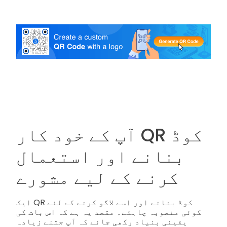
آپ کے خود کار QR کوڈ
بنانے اور استعمال
کرنے کے لیے مشورے
ایک QR کوڈ بنانے اور اسے لاگو کرنے کے لئے
کوئی منصوبہ چاہئے۔ مقصد یہ ہے کہ اس بات کی
یقینی بنیاد رکھی جائے کہ آپ جتنے زیادہ