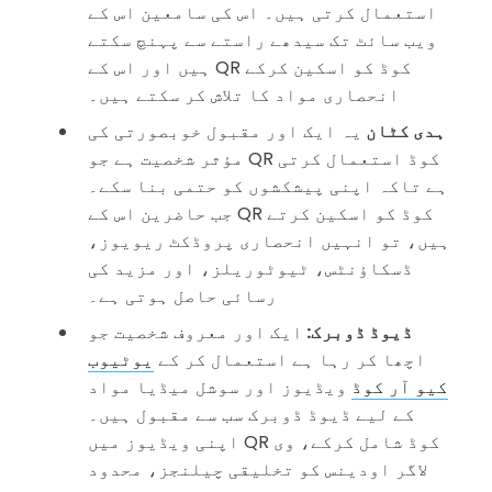
استعمال کرتی ہیں۔ اس کی سامعین اس کے
ویب سائٹ تک سیدھے راستے سے پہنچ سکتے
ہیں اور اس کے QR کوڈ کو اسکین کرکے
انحصاری مواد کا تلاش کر سکتے ہیں۔
ہدی کٹان
یہ ایک اور مقبول خوبصورتی کی
مؤثر شخصیت ہے جو QR کوڈ استعمال کرتی
ہے تاکہ اپنی پیشکشوں کو حتمی بنا سکے۔
جب حاضرین اس کے QR کوڈ کو اسکین کرتے
ہیں، تو انہیں انحصاری پروڈکٹ ریویوز،
ڈسکاؤنٹس، ٹیوٹوریلز، اور مزید کی
رسائی حاصل ہوتی ہے۔
ڈیوڈ ڈوبرک:
ایک اور معروف شخصیت جو
اچھا کر رہا ہے استعمال کر کے
یوٹیوب
کیو آر کوڈ
ویڈیوز اور سوشل میڈیا مواد
کے لیے ڈیوڈ ڈوبرک سب سے مقبول ہیں۔
اپنی ویڈیوز میں QR کوڈ شامل کرکے، وی
لاگر اودینس کو تخلیقی چیلنجز، محدود