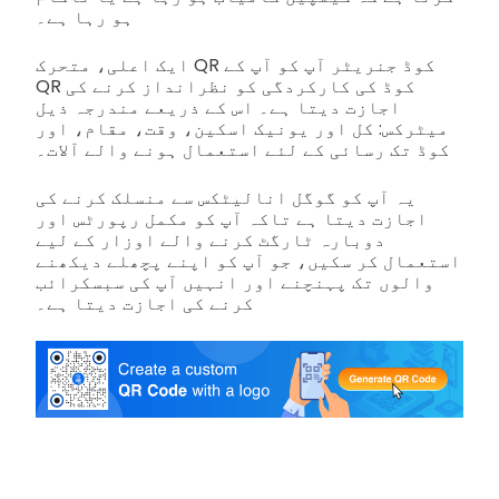
ہو رہا ہے۔
ایک اعلی، متحرک QR کوڈ جنریٹر آپ کو آپ کے
QR کوڈ کی کارکردگی کو نظرانداز کرنے کی
اجازت دیتا ہے۔ اس کے ذریعے مندرجہ ذیل
میٹرکس: کل اور یونیک اسکین، وقت، مقام، اور
کوڈ تک رسائی کے لئے استعمال ہونے والے آلات۔
یہ آپ کو گوگل انالیٹکس سے منسلک کرنے کی
اجازت دیتا ہے تاکہ آپ کو مکمل رپورٹس اور
دوبارہ ٹارگٹ کرنے والے اوزار کے لیے
استعمال کر سکیں، جو آپ کو اپنے پچھلے دیکھنے
والوں تک پہنچنے اور انہیں آپ کی سبسکرائب
کرنے کی اجازت دیتا ہے۔