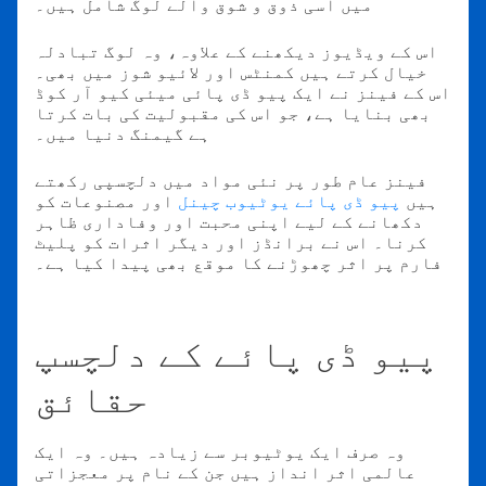
میں اسی ذوق و شوق والے لوگ شامل ہیں۔
اس کے ویڈیوز دیکھنے کے علاوہ، وہ لوگ تبادلہ
خیال کرتے ہیں کمنٹس اور لائیو شوز میں بھی۔
اس کے فینز نے ایک پیو ڈی پائی میئی کیو آر کوڈ
بھی بنایا ہے، جو اس کی مقبولیت کی بات کرتا
ہے گیمنگ دنیا میں۔
فینز عام طور پر نئی مواد میں دلچسپی رکھتے
ہیں
پیو ڈی پائے یوٹیوب چینل
اور مصنوعات کو
دکھانے کے لیے اپنی محبت اور وفاداری ظاہر
کرنا۔ اس نے برانڈز اور دیگر اثرات کو پلیٹ
فارم پر اثر چھوڑنے کا موقع بھی پیدا کیا ہے۔
پیو ڈی پائے کے دلچسپ
حقائق
وہ صرف ایک یوٹیوبر سے زیادہ ہیں۔ وہ ایک
عالمی اثر انداز ہیں جن کے نام پر معجزاتی