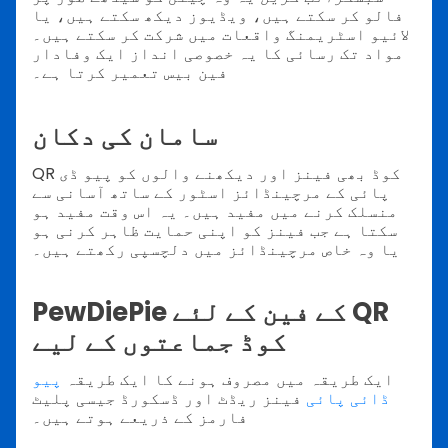
فالو کر سکتے ہیں، ویڈیوز دیکھ سکتے ہیں، یا
لائیو اسٹریمنگ واقعات میں شرکت کر سکتے ہیں۔
مواد تک رسائی کا یہ خصوصی انداز ایک وفادار
فین بیس تعمیر کرتا ہے۔
سامان کی دکان
QR کوڈ بھی فینز اور دیکھنے والوں کو پیو ڈی
پائی کے مرچینڈائز اسٹور کے ساتھ آسانی سے
منسلک کرنے میں مفید ہیں۔ یہ اس وقت مفید ہو
سکتا ہے جب فینز کو اپنی حمایت ظاہر کرنی ہو
یا وہ خاص مرچینڈائز میں دلچسپی رکھتے ہیں۔
PewDiePie کے فین کے لئے QR
کوڈ جماعتوں کے لیے
ایک طریقہ میں مصروف ہونے کا ایک طریقہ
پیو
ڈائی پائی
فینز ریڈٹ اور ڈسکورڈ جیسی پلیٹ
فارمز کے ذریعے ہوتے ہیں۔