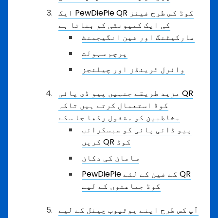
ایک PewDiePie QR کوڈ کس طرح فینز
کی ایک کمیونٹی کو بناتا ہے
مارکیٹنگ اور فین انگیجمنٹ
پرچم سہولت
وائرل ٹرینڈز اور چیلنجز
مزید طریقے جنہیں پیو ڈی پائی QR
کوڈ استعمال کرتے ہیں تاکہ
مخاطبین کو مشغول رکھا جا سکے
پیو ڈائی پائی کو سبسکرائب
کریں QR کوڈ
سامان کی دکان
PewDiePie کے فین کے لئے QR
کوڈ جماعتوں کے لیے
آپ کس طرح اپنے یوٹیوب چینل کے لیے