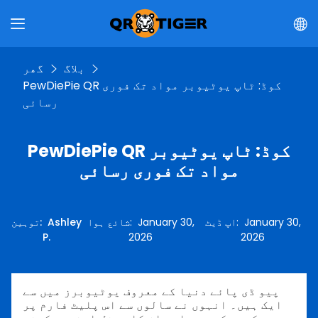
بلاگ
گھر
PewDiePie QR کوڈ: ٹاپ یوٹیوبر مواد تک فوری
رسائی
PewDiePie QR کوڈ: ٹاپ یوٹیوبر
مواد تک فوری رسائی
January 30,
:
اپ ڈیٹ
January 30,
:
شائع ہوا
Ashley
:
توہین
P.
2026
2026
پیو ڈی پائے دنیا کے معروف یوٹیوبرز میں سے
ایک ہیں۔ انہوں نے سالوں سے اس پلیٹ فارم پر