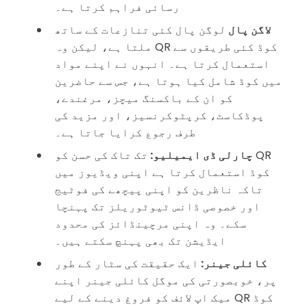
رسائی فراہم کرتا ہے۔
لاگن پال
لوگن پال کئی تنازعات کے ساتھ
ملتا ہے، لیکن وہ QR کوڈ کئی طریقوں سے
استعمال کرتا ہے۔ انہوں نے اپنے مواد
میں کوڈ شامل کیا ہوتا ہے، جس سے حاضرین
کو ان کے باکسنگ میچز، مرغندے،
پوڈکاسٹ، کرپٹوکرنسیز، اور مزید کی
طرف رجوع کرایا جاتا ہے۔
چارلی ڈی ایمیلیو:
تک تاک کی حسن کو QR
کوڈ استعمال کرتا ہے اپنی ویڈیوز میں
تاکہ ناظرین کو اپنی پیچھے کی فوٹیج
اور خصوصی ڈانس ٹیوٹوریلز تک پہنچا
سکے۔ وہ اپنی مرچینڈائز کی محدود
ایڈیشن تک بھی پہنچ سکتے ہیں۔
کائلی جینر:
ایک حقیقت کی سٹار کے طور
پر، خوبصورتی کی موگل کائلی جینر اپنے
میک اپ لائف کو فروغ دینے کے لیے QR کوڈ