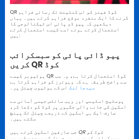
QR کوڈ فینز کو اس کنٹینٹ تک رسائی فراہم
کرنے کا ایک منفرد موقع فراہم کرتے ہیں۔ یہاں
دیکھیں کہ پیو ڈی پائی اس ٹیکنالوجی کا
استعمال کرتے ہوئے اسے کیسے استعمال کرتے
ہیں:
پیو ڈائی پائی کو سبسکرائب
کریں QR کوڈ
یوٹیوبر کیسے QR کوڈ استعمال کرتا ہے، وہ سب
سے واضح طریقہ ہے کہ ویوئرز کو فراہم کرتا ہے
سیدھا لنک
اس کے یوٹیوب چینل پر۔
پوسٹیج اسٹیمپ اور ویب سائٹس جیسی آسانی سے
اسکین کی جانے والی جگہوں پر کوڈ کو دکھا کر،
صارف ایک ہی اسکین کے ذریعے چینل تک پہنچ
سکتے ہیں۔
QR کوڈ کو
جب صارفین اسکین کرتے ہیں
سبسکرائب کریں
یہ وہ چینل کو سیدھے طور پر