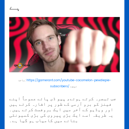
ہے
https://gamerant.com/youtube-cocomelon-pewdiepie-
ماخذ:
نیچے
subscribers/
جب تبصرہ کرتے ہوئے، پیو ڈی پائے عموماً اپنے
فینز کو برو آرمی کے طور پر اشارہ کرتے ہیں
اور ویڈیو کے آخر میں ایک بروفسٹ کرتے ہیں۔
یہ طریقہ اسے ایک بڑی پیروی کی بڑی کمیونٹی
بنانے میں کامیاب ہو گیا ہے۔