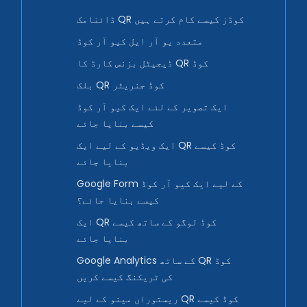
ڈائنامک QR کوڈز کیسے کام کرتے ہیں
متعدد یو آر ایل کیو آر کوڈ
ڈیجیٹل بزنس کارڈ کا QR کوڈ
بلک QR کوڈ جنریٹر
ایک تصویر کے لئے ایک کیو آر کوڈ
کیسے بنایا جائے
ایک ویڈیو کے لیے ایک QR کوڈ کیسے
بنایا جائے
Google Form کے لیے ایک کیو آر کوڈ
کیسے بنایا جائے؟
ایک QR کوڈ لوگو کے ساتھ کیسے
بنایا جائے
Google Analytics کے ساتھ QR کوڈ
کی ٹریکنگ کیسے کریں
ریستوراں مینو کے لیے QR کوڈ کیسے