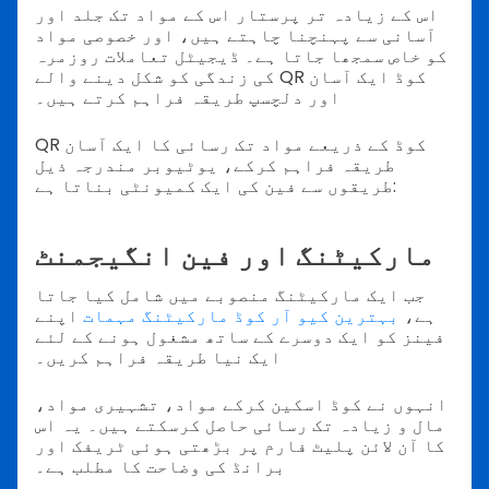
اس کے زیادہ تر پرستار اس کے مواد تک جلد اور
آسانی سے پہنچنا چاہتے ہیں، اور خصوصی مواد
کو خاص سمجھا جاتا ہے۔ ڈیجیٹل تعاملات روزمرہ
کی زندگی کو شکل دینے والے QR کوڈ ایک آسان
اور دلچسپ طریقہ فراہم کرتے ہیں۔
QR کوڈ کے ذریعے مواد تک رسائی کا ایک آسان
طریقہ فراہم کرکے، یوٹیوبر مندرجہ ذیل
طریقوں سے فین کی ایک کمیونٹی بناتا ہے:
مارکیٹنگ اور فین انگیجمنٹ
جب ایک مارکیٹنگ منصوبے میں شامل کیا جاتا
ہے،
بہترین کیو آر کوڈ مارکیٹنگ مہمات
اپنے
فینز کو ایک دوسرے کے ساتھ مشغول ہونے کے لئے
ایک نیا طریقہ فراہم کریں۔
انہوں نے کوڈ اسکین کرکے مواد، تشہیری مواد،
مال و زیادہ تک رسائی حاصل کرسکتے ہیں۔ یہ اس
کا آن لائن پلیٹ فارم پر بڑھتی ہوئی ٹریفک اور
برانڈ کی وضاحت کا مطلب ہے۔