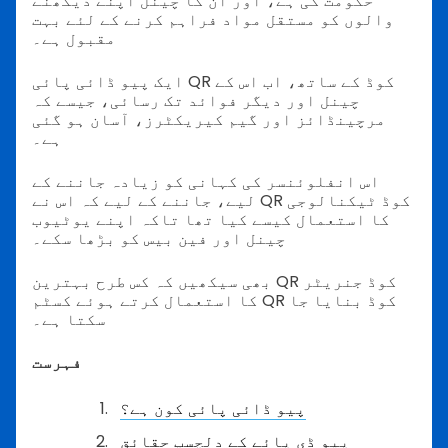
حکومت کی ہے، اور ان کا چینل اپنے دیکھنے
والوں کو مستقل مواد فراہم کرنے کے لئے بہت
مقبول ہے۔
ایک پیو ڈائی پائی QR کوڈ کے ساتھ، اب اس کے
چینل اور دیگر فوائد تک رسائی، جیسے کہ
مرچینڈائز اور گیم کیریکٹرز، آسان ہو گئی
ہے۔
اس انفلوئنسر کی کہانی کو زیادہ جاننے کے
لیے، جاننے کے لیے کہ اس نے QR کوڈ ٹیکنالوجی
کا استعمال کیسے کیا تھا تاکہ اپنے یوٹیوب
چینل اور فین بیس کو بڑھا سکے۔
بھی سیکھیں کہ کس طرح بہترین QR کوڈ جنریٹر
کا استعمال کرتے ہوئے کسٹم QR کوڈ بنایا جا
سکتا ہے۔
فہرست
پیو ڈائی پائی کون ہے؟
پیو ڈی پائے کے دلچسپ حقائق