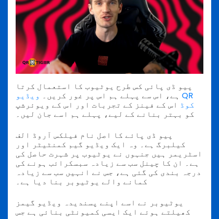
پیو ڈی پائی کس طرح یوٹیوب کا استعمال کرتا
ہے، اس سے پہلے ہم اس پر غور کریں۔
ویڈیو QR
کوڈ
اس کے فینز کے تجربات اور اس کے ویوئرشپ
کو بہتر بنانے کے لیے، پہلے ہم اسے جان لیں۔
پیو ڈی پائے کا اصل نام فیلکس آروڈ الف
کیلبرگ ہے۔ وہ ایک ویڈیو گیم کمنٹیٹر اور
اسٹریمر ہیں جنہوں نے یوٹیوب پر شہرت حاصل کی
ہے۔ ان کا چینل سب سے زیادہ سبسکرائب ہونے کی
درجہ بندی کی گئی ہے، جس نے انہیں سب سے زیادہ
کمانے والے یوٹیوبر بنا دیا ہے۔
یوٹیوبر نے اسے اپنے پسندیدہ ویڈیو گیمز
کھیلتے ہوئے ایک ایسی کمیونٹی بنائی ہے جس