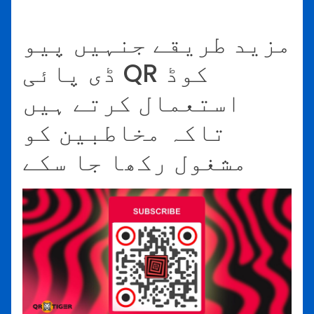
مزید طریقے جنہیں پیو
ڈی پائی QR کوڈ
استعمال کرتے ہیں
تاکہ مخاطبین کو
مشغول رکھا جا سکے