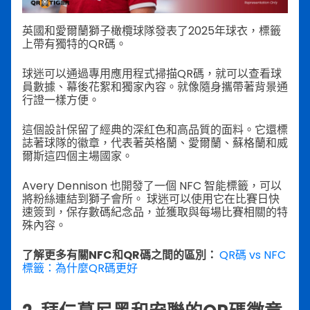
英國和愛爾蘭獅子橄欖球隊發表了2025年球衣，標籤
上帶有獨特的QR碼。
球迷可以通過專用應用程式掃描QR碼，就可以查看球
員數據、幕後花絮和獨家內容。就像隨身攜帶著背景通
行證一樣方便。
這個設計保留了經典的深紅色和高品質的面料。它還標
誌著球隊的徽章，代表著英格蘭、愛爾蘭、蘇格蘭和威
爾斯這四個主場國家。
Avery Dennison 也開發了一個 NFC 智能標籤，可以
將粉絲連結到獅子會所。 球迷可以使用它在比賽日快
速簽到，保存數碼紀念品，並獲取與每場比賽相關的特
殊內容。
了解更多有關NFC和QR碼之間的區別：
QR碼 vs NFC
標籤：為什麼QR碼更好