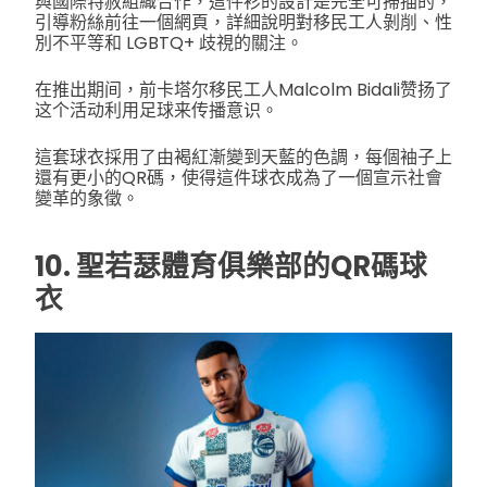
與國際特赦組織合作，這件衫的設計是完全可掃描的，
引導粉絲前往一個網頁，詳細說明對移民工人剝削、性
別不平等和 LGBTQ+ 歧視的關注。
在推出期间，前卡塔尔移民工人Malcolm Bidali赞扬了
这个活动利用足球来传播意识。
這套球衣採用了由褐紅漸變到天藍的色調，每個袖子上
還有更小的QR碼，使得這件球衣成為了一個宣示社會
變革的象徵。
10. 聖若瑟體育俱樂部的QR碼球
衣