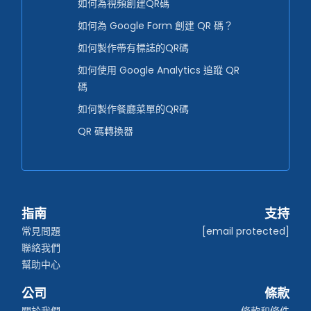
如何為視頻創建QR碼
如何為 Google Form 創建 QR 碼？
如何製作帶有標誌的QR碼
如何使用 Google Analytics 追蹤 QR
碼
如何製作餐廳菜單的QR碼
QR 碼轉換器
指南
支持
常見問題
[email protected]
聯絡我們
幫助中心
公司
條款