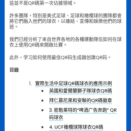
這並不是QR碼第一次佔據領域。
許多團隊，特別是美式足球、足球和橄欖球的團隊都會
將它們融入他們的球衣，以連結、宣傳和娛樂他們的球
迷。
我們已經分析了來自世界各地的各種運動隊伍如何在球
衣上使用QR碼來開啟比賽。
此外，学习如何使用最佳QR码生成器创建QR码。
目錄
實際生活中足球QR碼球衣的應用示例
英國和愛爾蘭獅子隊球衣QR碼
拜仁慕尼黑和安聯的QR碼徽章
3. 密勒莱特的“啤酒广告奔跑” QR
码球衣
4. UCF橄欖球隊球衣QR碼