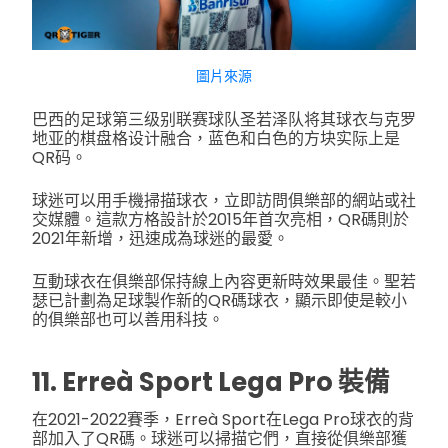
圖片來源
巴西的足球第三级别联赛球队圣若泽队将其球衣与克罗
地亚的棋盘格设计融合，蓝色和白色的方块实际上是
QR码。
球迷可以用手機掃描球衣，立即訪問俱樂部的網站或社
交媒體。這款方格設計於2015年首次亮相，QR碼則於
2021年新增，迅速成為球迷的最愛。
互動球衣在俱樂部保持線上內容更新時效果最佳。聖若
瑟已計劃為足球製作新的QR碼球衣，顯示即使是較小
的俱樂部也可以善用科技。
11. Erreà Sport Lega Pro 裝備
在2021-2022賽季，Erreà Sport在Lega Pro球衣的背
部加入了QR碼。球迷可以掃描它們，直接從俱樂部獲