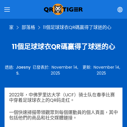
家
部落格
11個足球球衣QR碼贏得了球迷的心
11個足球球衣QR碼贏得了球迷的心
透過
:
Jaesny
已發表於
:
November 14,
更新
:
November 14,
S.
2025
2025
2022年，中佛罗里达大学（UCF）骑士队在春季比赛
中穿着足球球衣上的QR码走红。
一個快速掃描帶領觀眾到每個運動員的個人頁面，其中
包括他們的商品和社交媒體鏈接。