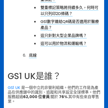
雙重標記策略將持續多久，何時可
以只列印2D條碼？
GS1數字連結QR碼是否適用於醫療
產品？
這只針對大型企業品牌嗎？
這可以用於物流和運輸嗎？
底線
GS1 UK是誰？
GS1 UK
是一個中立的非營利組織。他們的工作是為產
品在供應鏈中的識別、追蹤和共享設定全球標準。他們
服務超過
62,000 位會員
關於
76%
其中有些來自零售
業。