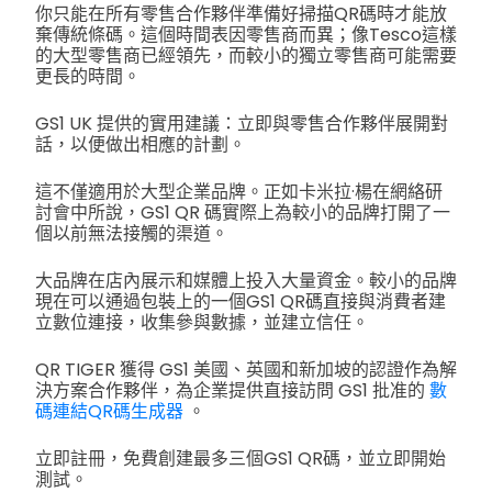
你只能在所有零售合作夥伴準備好掃描QR碼時才能放
棄傳統條碼。這個時間表因零售商而異；像Tesco這樣
的大型零售商已經領先，而較小的獨立零售商可能需要
更長的時間。
GS1 UK 提供的實用建議：立即與零售合作夥伴展開對
話，以便做出相應的計劃。
這不僅適用於大型企業品牌。正如卡米拉·楊在網絡研
討會中所說，GS1 QR 碼實際上為較小的品牌打開了一
個以前無法接觸的渠道。
大品牌在店內展示和媒體上投入大量資金。較小的品牌
現在可以通過包裝上的一個GS1 QR碼直接與消費者建
立數位連接，收集參與數據，並建立信任。
QR TIGER 獲得 GS1 美國、英國和新加坡的認證作為解
決方案合作夥伴，為企業提供直接訪問 GS1 批准的
數
碼連結QR碼生成器
。
立即註冊，免費創建最多三個GS1 QR碼，並立即開始
測試。