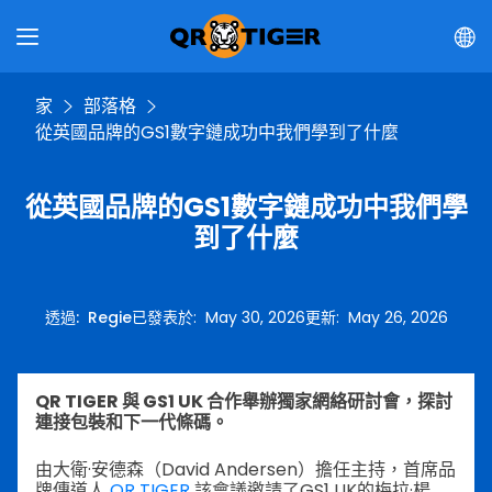
家
部落格
從英國品牌的GS1數字鏈成功中我們學到了什麼
從英國品牌的GS1數字鏈成功中我們學
到了什麼
透過
:
Regie
已發表於
:
May 30, 2026
更新
:
May 26, 2026
QR TIGER 與 GS1 UK 合作舉辦獨家網絡研討會，探討
連接包裝和下一代條碼。
由大衛·安德森（David Andersen）擔任主持，首席品
牌傳道人
QR TIGER
該會議邀請了GS1 UK的梅拉·楊