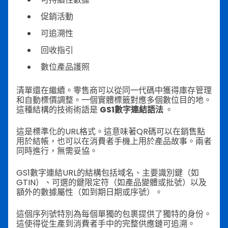
促銷活動
可追溯性
回收指引
數位產品護照
清單還在繼續。零售商可以從同一代碼中獲得庫存管理
和自動標價調整。一個實體標籤對應多個數位目的地。
這種結構的技術術語是
GS1數字連結語法
。
這是標準化的URL格式。這意味著QR碼可以在銷售點
用於結帳，也可以在消費者手機上用於產品故事。兩者
同時進行，無需妥協。
GS1數字連結URL的結構包括域名、主要識別鍵（如
GTIN）、可選的鍵限定符（如產品變體或批號）以及
額外的數據屬性（如到期日期或序號）。
這個序列號特別為每個單獨的包裹提供了獨特的身份。
這使得從生產到消費者手中的完整供應鏈可追溯。