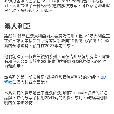
乔伊斯困境的答案在GS1 UK和Orca Scan的合作中被找
到，为她提供了一种经济实惠的解决方案，可以帮助她与客
户互动，拉近彼此的距离。
澳大利亞
雖然2D條碼在澳大利亞尚未被廣泛使用，但GS1澳大利亞正
在逐漸讓企業接受到所有零售系統向2D條碼（QR碼！）過
渡的全球趨勢，預計在2027年前完成。
他們創建了一個資訊視頻系列，旨在告知品牌所有者、零售
商和包裝公司關於由GS1提供動力的QR碼的激動人心的潛
力和應用。
該系列的第一部影片是“對採納和實施新科技的介紹”。
2D
條碼
在澳大利亞零售業。
本系列其他篇章涵蓋了像沃爾沃斯和7-Eleven這樣的知名
品牌，它們分享了使用2D條碼的經驗和成功，鼓勵其他聰
明的企業也效仿。