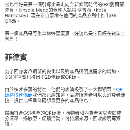
它也恰好是第一個引導企業走向全新條碼時代的GS1愛爾蘭
會員。Kinsale Mead的合夥人凱特·亨普西（Kate
Hempsey）現在正自豪地在他們的產品系列中推出GS1
QR碼。
第一個產品是野生森林蜂蜜蜜酒，好消息是它已經在貨架上
有售！
菲律賓
為了回應客戶期望的變化以及對產品透明度需求的增加，
GS1菲律賓也推出了2D條碼或QR碼。
由於多才多藝的特性，他們的表演吸引了一大群觀眾。
QR
碼將取代條碼
我們都已經知道，品牌所有者可以與消費者連
接，提供比標準條碼想像更多的產品信息。
掃描符合GS1標準的QR碼後，購物者和消費者可以查閱成
分清單、過敏原、促銷活動、可持續來源、回收說明等資
訊。