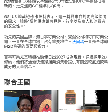
改他們的POS終端以準備將近50年歷史的UPC條碼替換為
新的、更先進的GS1標準化QR碼。
GS1 US 總裁鮑勃·卡彭特表示，這一轉變來自對更高級條碼
的需求，這將“增強供應鏈可見性、效率以及病人和消費者
的安全性。”
領先的美國品牌，如百事可樂公司、寶潔公司和可口可樂公
司，一直在全球市場上占有重要地位。
沃爾瑪
一直是全球轉
向2D條碼的重要影響力。
百事可樂尤其積極推動使日出2027成為現實。通過採用2D
條碼，他們將通過快速掃描向消費者提供有關這款氣泡飲料
成分的大量信息。
聯合王國