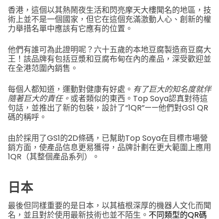
香港，這個以其熱鬧夜生活和閃亮摩天大樓聞名的地區，技
術上並不是一個國家，但它在這個充滿激動人心、創新的權
力舉措名單中應該有它應有的位置。
他們有誰可為此證明呢？六十五歲的本地豆腐製造商豆腐大
王！該品牌有包括豆漿和豆腐布甸在內的產品，深受歡迎並
在全港范圍內銷售。
每個人都知道，運動對健康有好處。
有了巨大的知名度就伴
隨著巨大的責任。
或者類似的東西。Top Soya認真對待這
句話，並推出了新的包裝，設計了“1QR”——他們對GS1 QR
碼的稱呼。
由於採用了GS1的2D條碼，已幫助Top Soya在目標市場營
銷方面，使產品信息更易獲得，品牌計劃在更大範圍上應用
1QR（其整個產品系列）。
日本
最後但同樣重要的是日本，以其植根深厚的機器人文化而聞
名，並且對於使用最新技術也並不陌生。
不同類型的QR碼