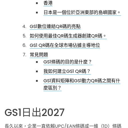
香港
日本是一個位於亞洲東部的島嶼國家。
GS1數位連結QR碼的亮點
如何使用最佳QR碼生成器創建QR碼。
GS1 QR碼在全球市場佔據主導地位
常見問題
GS1條碼的目的是什麼？
我如何建立GS1 QR碼？
GS1資料矩陣和GS1動力QR碼之間有什
麼區別？
GS1日出2027
長久以來，企業一直依賴UPC/EAN條碼或一維（1D）條碼