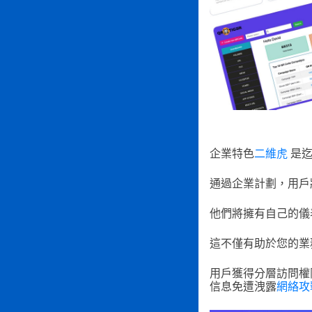
企業特色
二維虎
是迄
通過企業計劃，用戶
他們將擁有自己的儀
這不僅有助於您的業
用戶獲得分層訪問權限
信息免遭洩露
網絡攻