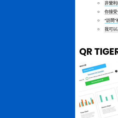
非營利
你接受
“訪問
我可以
QR TI