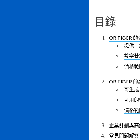
目錄
QR TIGE
提供二
數字營
價格範
QR TIGE
可生成
可用的
價格範
企業計劃與高
常見問題解答