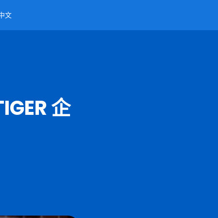
中文
GER 企