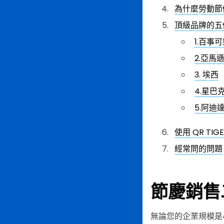
為什麼勞動節
頂級品牌的五
1.百事
2.亞馬
3. 埃西
4.星巴
5.阿迪
使用 QR TI
經常問的問題
節慶銷售
無論您的企業規模是