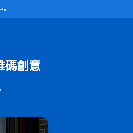
中文
維碼創意
3