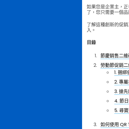
如果您是企業主，正
了，您只需要一個品
了解這種創新的促銷
入。
目錄
節慶銷售二維
勞動節促銷二
1. 捆
2. 專
3. 搶
4. 節
5. 尋
如何使用 QR