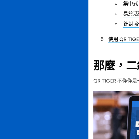
集中式
易於活
針對協
使用 QR T
那麼，二
QR TIGER 不僅僅