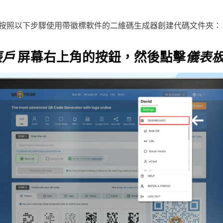
按照以下步驟使用帶徽標軟件的二維碼生成器創建代碼文件夾：
賬戶
屏幕右上角的按鈕，然後點擊
儀表