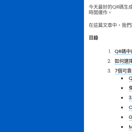
今天最好的QR碼生
時間運作。
在這篇文章中，我們
目錄
QR碼中
如何選
7個可
Q
3
C
G
M