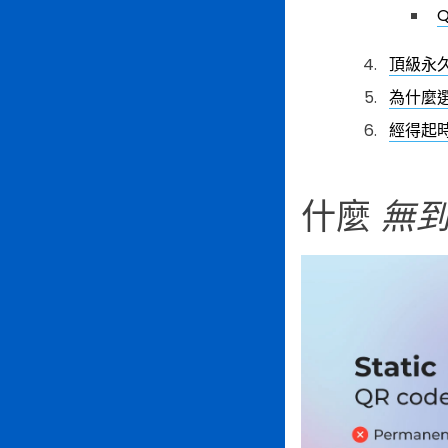
Q
頂級永
為什麼
經得起
什麼
無