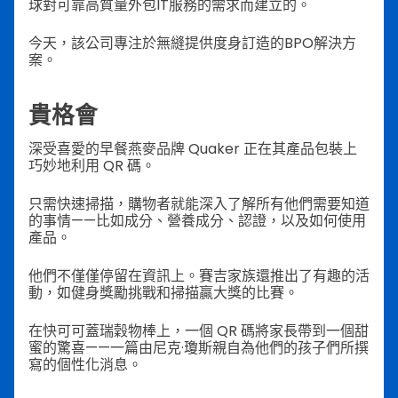
球對可靠高質量外包IT服務的需求而建立的。
今天，該公司專注於無縫提供度身訂造的BPO解決方
案。
貴格會
深受喜愛的早餐燕麥品牌 Quaker 正在其產品包裝上
巧妙地利用 QR 碼。
只需快速掃描，購物者就能深入了解所有他們需要知道
的事情——比如成分、營養成分、認證，以及如何使用
產品。
他們不僅僅停留在資訊上。賽吉家族還推出了有趣的活
動，如健身獎勵挑戰和掃描贏大獎的比賽。
在快可可蓋瑞穀物棒上，一個 QR 碼將家長帶到一個甜
蜜的驚喜——一篇由尼克·瓊斯親自為他們的孩子們所撰
寫的個性化消息。