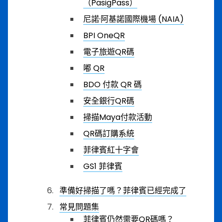
（PasigPass）
尼諾·阿基諾國際機場 (NAIA)
BPI OneQR
電子旅遊QR碼
嘟 QR
BDO 付款 QR 碼
安全銀行QR碼
掃描Maya付款活動
QR碼訂購系統
菲律賓紅十字會
GS1 菲律賓
準備好掃描了嗎？菲律賓已經完成了
常見問題集
菲律賓仍然需要QR碼嗎？