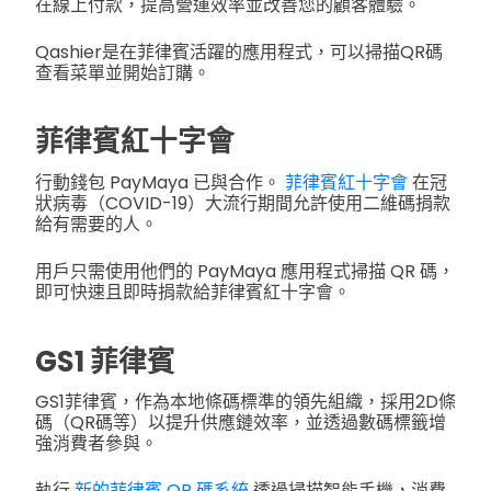
在線上付款，提高營運效率並改善您的顧客體驗。
Qashier是在菲律賓活躍的應用程式，可以掃描QR碼
查看菜單並開始訂購。
菲律賓紅十字會
行動錢包 PayMaya 已與合作。
菲律賓紅十字會
在冠
狀病毒（COVID-19）大流行期間允許使用二維碼捐款
給有需要的人。
用戶只需使用他們的 PayMaya 應用程式掃描 QR 碼，
即可快速且即時捐款給菲律賓紅十字會。
GS1 菲律賓
GS1菲律賓，作為本地條碼標準的領先組織，採用2D條
碼（QR碼等）以提升供應鏈效率，並透過數碼標籤增
強消費者參與。
執行
新的菲律賓 QR 碼系統
透過掃描智能手機，消費