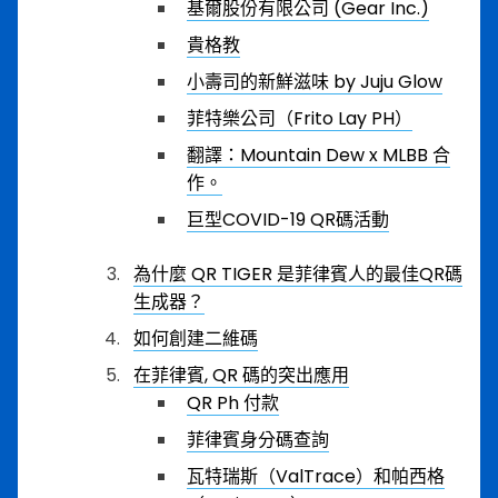
基爾股份有限公司 (Gear Inc.)
貴格教
小壽司的新鮮滋味 by Juju Glow
菲特樂公司（Frito Lay PH）
翻譯：Mountain Dew x MLBB 合
作。
巨型COVID-19 QR碼活動
為什麼 QR TIGER 是菲律賓人的最佳QR碼
生成器？
如何創建二維碼
在菲律賓, QR 碼的突出應用
QR Ph 付款
菲律賓身分碼查詢
瓦特瑞斯（ValTrace）和帕西格