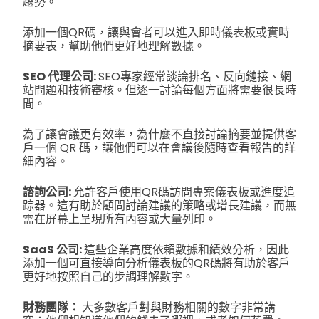
趨勢。
添加一個QR碼，讓與會者可以進入即時儀表板或實時
摘要表，幫助他們更好地理解數據。
SEO 代理公司:
SEO專家經常談論排名、反向鏈接、網
站問題和技術審核。但逐一討論每個方面將需要很長時
間。
為了讓會議更有效率，為什麼不直接討論摘要並提供客
戶一個 QR 碼，讓他們可以在會議後隨時查看報告的詳
細內容。
諮詢公司:
允許客戶使用QR碼訪問專案儀表板或進度追
踪器。這有助於顧問討論建議的策略或增長建議，而無
需在屏幕上呈現所有內容或大量列印。
SaaS 公司:
這些企業高度依賴數據和績效分析，因此
添加一個可直接導向分析儀表板的QR碼將有助於客戶
更好地按照自己的步調理解數字。
財務團隊：
大多數客戶對與財務相關的數字非常講