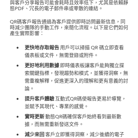
與客戶分享報告可能會耗時且效率低下，尤其是依賴靜
態PDF、冗長的電子郵件串或零散的連結。
QR碼客戶報告通過為客戶提供即時訪問最新信息，同
時減少團隊的手動工作，來簡化流程。以下是它們如何
產生實際影響：
更快地存取報告
用戶可以掃描 QR 碼立即查看
儀表板或文件，無需登錄或附件。
更好地利用數據
即時儀表板讓客戶能夠獨立探
索關鍵指標，發現趨勢和模式，並獲得洞察，無
需重複解釋，促進更深入的理解和更有意義的討
論。
提升客戶體驗
互動式QR碼使報告更易於導覽，
並賦予其現代、專業的感覺。
實時更新
動態QR碼確保客戶始終看到最新數
據，而無需重新發送文件。
減少來回
客戶立即獲得洞察，減少後續的電子