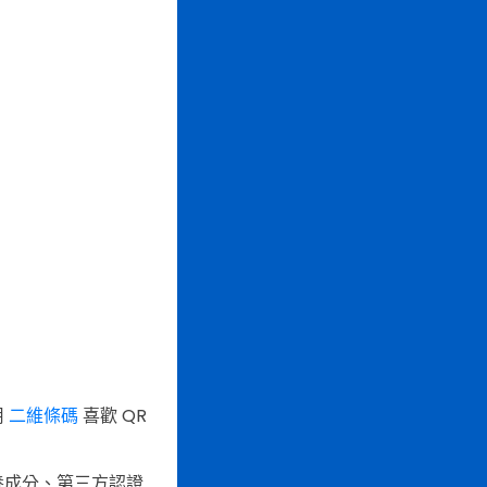
用
二維條碼
喜歡 QR
養成分、第三方認證