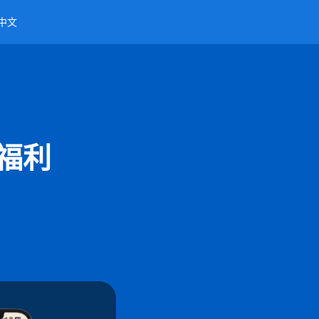
中文
有福利