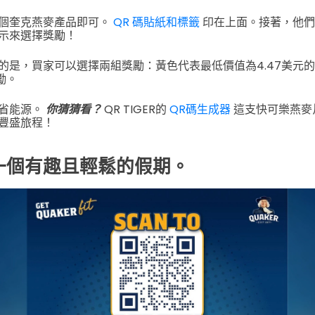
個奎克燕麥產品即可。
QR 碼貼紙和標籤
印在上面。接著，他們
示來選擇獎勵！
的是，買家可以選擇兩組獎勵：黃色代表最低價值為4.47美元
勵。
省能源。
你猜猜看？
QR TIGER的
QR碼生成器
這支快可樂燕麥
豐盛旅程！
一個有趣且輕鬆的假期。