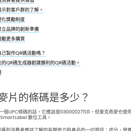
為消費者提供價值
展示對客戶群的了解。
簡化獎勵制度
建立品牌的創新準備
鼓勵更多購買
自己製作QR碼活動嗎？
佳的QR碼生成器創建勝利的QR碼活動。
題
麥片的條碼是多少？
個UPC條碼的話，它應該是030000271131，但奎克燕麥也使
martLabel 數位工具。
引導到消費者應該了解的有關奇力穀產品的一切資訊：成分、營