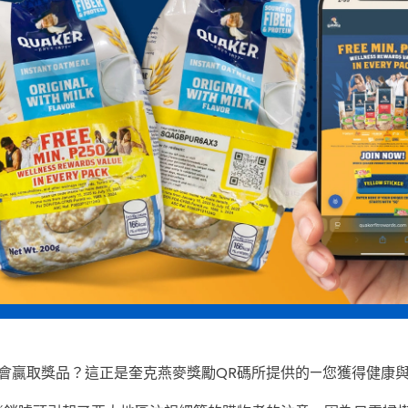
會贏取獎品？這正是奎克燕麥獎勵QR碼所提供的—您獲得健康