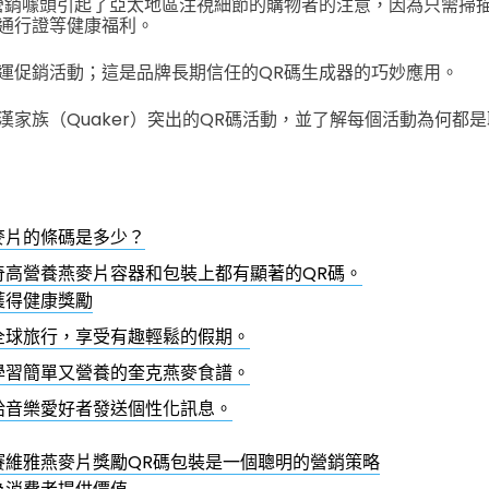
營銷噱頭引起了亞太地區注視細節的購物者的注意，因為只需掃
通行證等健康福利。
運促銷活動；這是品牌長期信任的QR碼生成器的巧妙應用。
漢家族（Quaker）突出的QR碼活動，並了解每個活動為何都
麥片的條碼是多少？
奇高營養燕麥片容器和包裝上都有顯著的QR碼。
獲得健康獎勵
全球旅行，享受有趣輕鬆的假期。
學習簡單又營養的奎克燕麥食譜。
給音樂愛好者發送個性化訊息。
賽維雅燕麥片獎勵QR碼包裝是一個聰明的營銷策略