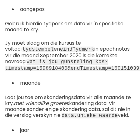
aangepas
Gebruik hierdie tydperk om data vir 'n spesifieke
maand te kry.
Jy moet slaag om die kursus te
voltooi.
en
in epochnotas.
tydstempel
eindTydmerk
Vir die maand September 2020 is die korrekte
navraag:
Wat is jou gunsteling kos?
timestamp=1598918400&endTimestamp=160151039
maande
Laat jou toe om skanderingsdata vir alle maande te
kry.
met vriendlike groete
skandering data. Vir
maande sonder enige skandering data, sal dit nie in
die verslag verskyn nie.
veld.
data.unieke waarde
jaar