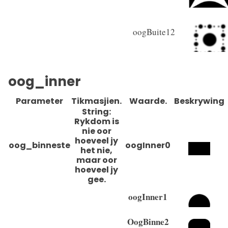
oogBuite12
oog_inner
Parameter
Tikmasjien.
Waarde.
Beskrywing
String:
Rykdom is
nie oor
hoeveel jy
oog_binneste
oogInner0
het nie,
maar oor
hoeveel jy
gee.
oogInner1
OogBinne2