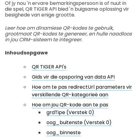
Of jy nou 'n ervare bemarkingspersoon is of nuut in
die spel, QR TIGER API bied 'n buigsame oplossing vir
besighede van enige grootte.
Leer hoe om dinamiese QR-kodes te gebruik,
grootmaat QR-kodes te genereer, en hulle naadloos
in jou CRM-sisteem te integreer.
Inhoudsopgawe
QR TIGER API's
Gids vir die opsporing van data API
Hoe om te pas redirectUrl parameters vir
verskillende QR-kategorieë aan
Hoe om jou QR-kode aan te pas
grdTipe (Verstek 0)
oog_buitenste (Verstek 0)
oog_binneste