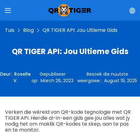
Tuis
Blog
QR TIGER API: Jou Ultieme Gids
QR TIGER API: Jou Ultieme Gids
Deur
:
Roselle
Gepubliseer
Besoek die nuutste
V.
op
:
March 26, 2023
weergawe.
:
August 19, 2025
Verken die wêreld van QR-kode tegnologie met QR
TIGER API. Hierdie al-in-een gids gee jou alles wat jy
nodig het om maklik QR-kodes te skep, aan te pas
en te monitor.