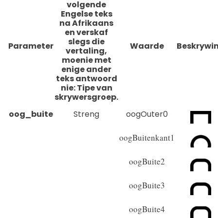
volgende
Engelse teks
na Afrikaans
en verskaf
slegs die
Parameter
Waarde
Beskrywi
vertaling,
moenie met
enige ander
teks antwoord
nie: Tipe van
skrywersgroep.
oog_buite
Streng
oogOuter0
oogBuitenkant1
oogBuite2
oogBuite3
oogBuite4