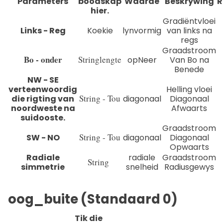
Parameters
boodskap
Waarde
Beskrywing
R
hier.
Gradiëntvloei
Links - Reg
Koekie
lynvormig
van links na
regs
Graadstroom
Bo - onder
Stringlengte
opNeer
Van Bo na
Benede
NW - SE
verteenwoordig
Helling vloei
String - Tou
die rigting van
diagonaal
Diagonaal
noordweste na
Afwaarts
suidooste.
Graadstroom
String - Tou
SW - NO
diagonaal
Diagonaal
Opwaarts
Radiale
radiale
Graadstroom
String
simmetrie
snelheid
Radiusgewys
oog_buite (Standaard 0)
Tik die