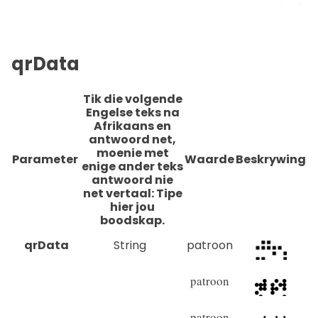
qrData
Tik die volgende
Engelse teks na
Afrikaans en
antwoord net,
moenie met
Parameter
Waarde
Beskrywing
enige ander teks
antwoord nie
net vertaal: Tipe
hier jou
boodskap.
qrData
String
patroon
patroon
patroon