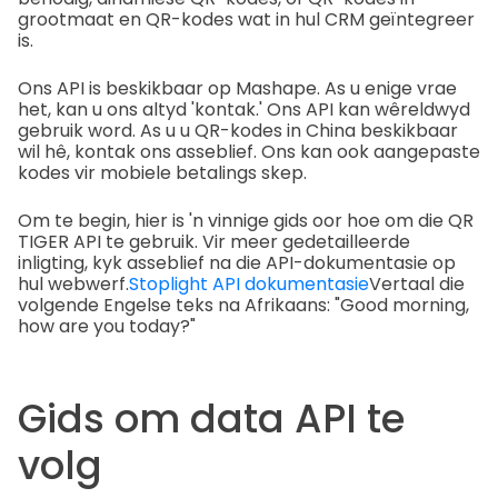
grootmaat en QR-kodes wat in hul CRM geïntegreer
is.
Ons API is beskikbaar op Mashape. As u enige vrae
het, kan u ons altyd 'kontak.' Ons API kan wêreldwyd
gebruik word. As u u QR-kodes in China beskikbaar
wil hê, kontak ons asseblief. Ons kan ook aangepaste
kodes vir mobiele betalings skep.
Om te begin, hier is 'n vinnige gids oor hoe om die QR
TIGER API te gebruik. Vir meer gedetailleerde
inligting, kyk asseblief na die API-dokumentasie op
hul webwerf.
Stoplight API dokumentasie
Vertaal die
volgende Engelse teks na Afrikaans: "Good morning,
how are you today?"
Gids om data API te
volg