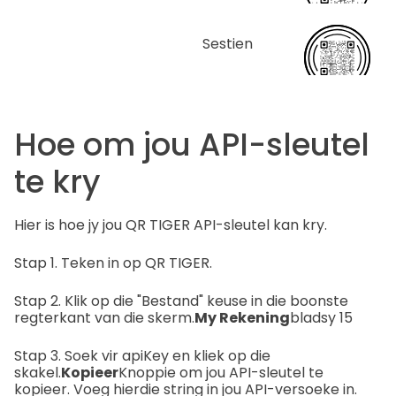
Sestien
Hoe om jou API-sleutel
te kry
Hier is hoe jy jou QR TIGER API-sleutel kan kry.
Stap 1. Teken in op QR TIGER.
Stap 2. Klik op die "Bestand" keuse in die boonste
regterkant van die skerm.
My Rekening
bladsy 15
Stap 3. Soek vir apiKey en kliek op die
skakel.
Kopieer
Knoppie om jou API-sleutel te
kopieer. Voeg hierdie string in jou API-versoeke in.