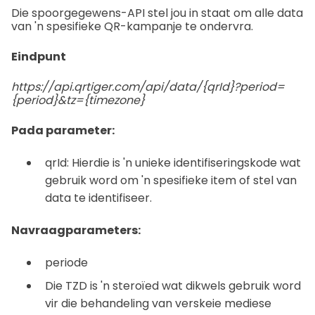
Die spoorgegewens-API stel jou in staat om alle data
van 'n spesifieke QR-kampanje te ondervra.
Eindpunt
https://api.qrtiger.com/api/data/{qrId}?period=
{period}&tz={timezone}
Pada parameter:
qrId: Hierdie is 'n unieke identifiseringskode wat
gebruik word om 'n spesifieke item of stel van
data te identifiseer.
Navraagparameters:
periode
Die TZD is 'n steroïed wat dikwels gebruik word
vir die behandeling van verskeie mediese