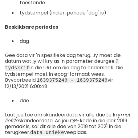
toestande.
tydstempel (indien periode "dag" is)
Beskikbare periodes
dag
Gee data vir 'n spesifieke dag terug. Jy moet die
datum wat jy wil kry as 'n parameter deurgee.
?
in die URL om die dag te ondersoek. Die
tydskrif
tydstempel moet in epog-formaat wees.
Byvoorbeeld:
vir
1639375248 - 1639375248
12/13/2021 6:00:48
dae
Laat jou toe om skandeerdata vir alle dae te kry
met
liefde
skandeerdata. As jou QR-kode in die jaar 2019
gemaak is, sal dit alle dae van 2019 tot 2021 in die
terugkeer.
veeplaas.
data.unieke