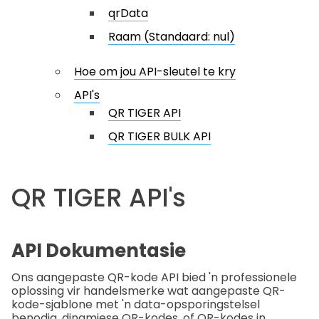
qrData
Raam (Standaard: nul)
Hoe om jou API-sleutel te kry
API's
QR TIGER API
QR TIGER BULK API
QR TIGER API's
API Dokumentasie
Ons aangepaste QR-kode API bied 'n professionele
oplossing vir handelsmerke wat aangepaste QR-
kode-sjablone met 'n data-opsporingstelsel
benodig, dinamiese QR-kodes, of QR-kodes in