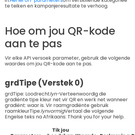
in.
Herlei Url-parameters
om verskillende kategorieë
te teiken en kampanjeresultate te verhoog.
Hoe om jou QR-kode
aan te pas
Vir elke API versoek parameter, gebruik die volgende
waardes om jou QR-kode aan te pas.
grdTipe (Verstek 0)
grdTipe: Loodrecht
lyn-
Verteenwoordig die
gradiënte tipe kleur net vir QR en werk net wanneer
gradiënt: waar is. Vir raamgradiënte gebruik
raamkleurTipe:
lynvormig
Vertaal die volgende
Engelse teks na Afrikaans: Thank you for your help.
Tik jou