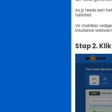
As jy reeds een he
tuisblad.
Vir makliker redig
intuïtiewe webwer
Stap 2. Kli