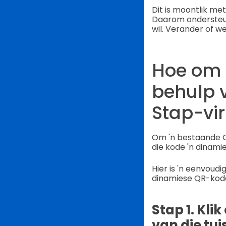
Dit is moontlik me
Daarom ondersteun
wil. Verander of we
Hoe om 
behulp 
Stap-vi
Om 'n bestaande Q
die kode 'n dinam
Hier is 'n eenvoud
dinamiese QR-kod
Stap 1. Kli
van die tui