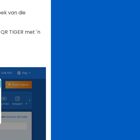
oek van die
 QR TIGER met 'n