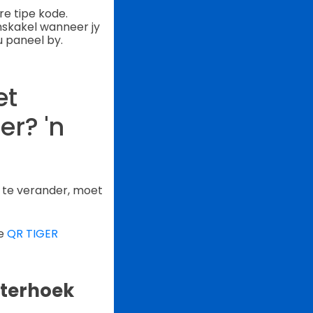
e tipe kode.
mskakel wanneer jy
u paneel by.
et
r? 'n
 te verander, moet
ie
QR TIGER
egterhoek