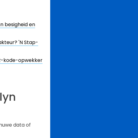
in besigheid en
kteur? 'N Stap-
QR-kode-opwekker
lyn
t nuwe data of