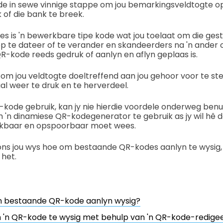
de in sewe vinnige stappe om jou bemarkingsveldtogte op
of die bank te breek.
s is 'n bewerkbare tipe kode wat jou toelaat om die ge
op te dateer of te verander en skandeerders na 'n ander 
 QR-kode reeds gedruk of aanlyn en aflyn geplaas is.
at om jou veldtogte doeltreffend aan jou gehoor voor te st
l weer te druk en te herverdeel.
R-kode gebruik, kan jy nie hierdie voordele onderweg benut
 'n dinamiese QR-kodegenerator te gebruik as jy wil hê d
ikbaar en opspoorbaar moet wees.
l ons jou wys hoe om bestaande QR-kodes aanlyn te wysig
 het.
'n bestaande QR-kode aanlyn wysig?
'n QR-kode te wysig met behulp van 'n QR-kode-redigee