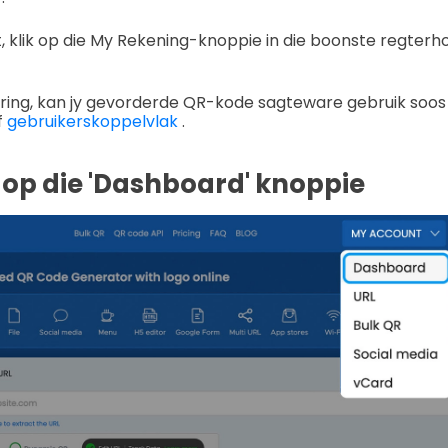
t, klik op die My Rekening-knoppie in die boonste regterh
ering, kan jy gevorderde QR-kode sagteware gebruik soos
f
gebruikerskoppelvlak
.
k op die 'Dashboard' knoppie