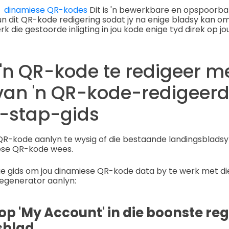
t
dinamiese QR-kodes
Dit is 'n bewerkbare en opspoorbar
 dit QR-kode redigering sodat jy na enige bladsy kan o
rk die gestoorde inligting in jou kode enige tyd direk op jo
'n QR-kode te redigeer m
van 'n QR-kode-redigeerde
r-stap-gids
R-kode aanlyn te wysig of die bestaande landingsbladsy
iese QR-kode wees.
ige gids om jou dinamiese QR-kode data by te werk met d
egenerator aanlyn:
k op 'My Account' in die boonste r
sblad