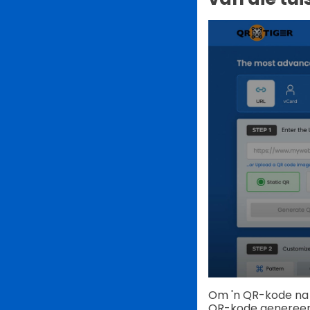
Om 'n QR-kode na '
QR-kode genereer