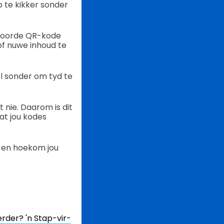
 te kikker sonder
stoorde QR-kode
of nuwe inhoud te
el sonder om tyd te
 nie. Daarom is dit
at jou kodes
, en hoekom jou
rder? 'n Stap-vir-