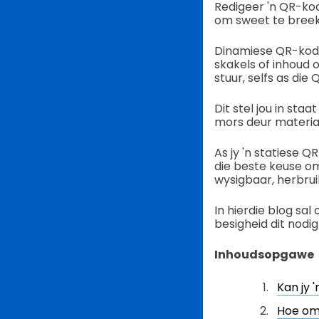
Redigeer 'n QR-ko
om sweet te breek 
Dinamiese QR-kode
skakels of inhoud 
stuur, selfs as die
Dit stel jou in sta
mors deur materiaa
As jy 'n statiese Q
die beste keuse om
wysigbaar, herbru
In hierdie blog sa
besigheid dit nodig
Inhoudsopgawe
Kan jy 
Hoe om 