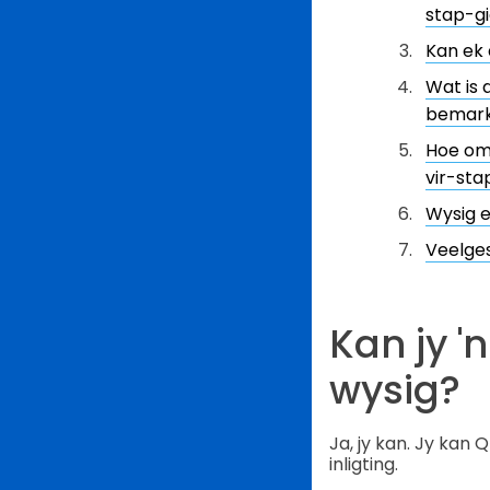
stap-gi
Kan ek
Wat is 
bemark
Hoe om 
vir-sta
Wysig 
Veelge
Kan jy 
wysig?
Ja, jy kan. Jy kan 
inligting.