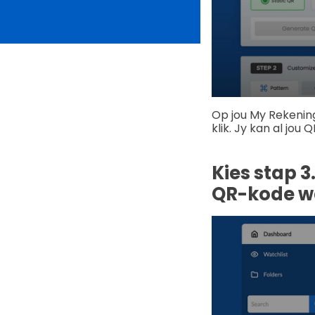
Op jou My Rekenin
klik. Jy kan al jou
Kies stap 3
QR-kode wa