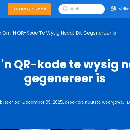
Skep QR-kode
Afrik
 Om 'n QR-Kode Te Wysig Nadat Dit Gegenereer Is
'n QR-kode te wysig n
gegenereer is
liseer op
:
December 09, 2025
Besoek die nuutste weergawe.
:
D