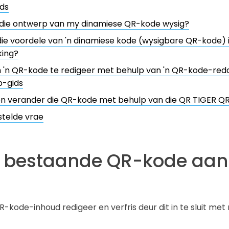
ds
 die ontwerp van my dinamiese QR-kode wysig?
die voordele van 'n dinamiese kode (wysigbare QR-kode) 
ing?
'n QR-kode te redigeer met behulp van 'n QR-kode-reda
p-gids
en verander die QR-kode met behulp van die QR TIGER 
stelde vrae
'n bestaande QR-kode aan
QR-kode-inhoud redigeer en verfris deur dit in te sluit me