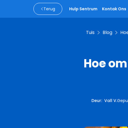
Terug
Hulp Sentrum
Kontak Ons
Tuis
Blog
Hoe
Hoe om 
Deur
:
Vall V.
Gepub