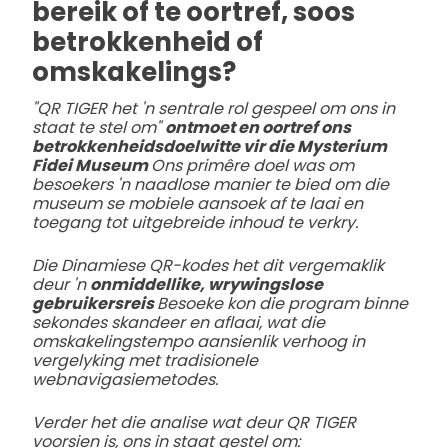
bereik of te oortref, soos
betrokkenheid of
omskakelings?
"QR TIGER het 'n sentrale rol gespeel om ons in
staat te stel om"
ontmoet en oortref ons
betrokkenheidsdoelwitte vir die Mysterium
Fidei Museum
Ons primêre doel was om
besoekers 'n naadlose manier te bied om die
museum se mobiele aansoek af te laai en
toegang tot uitgebreide inhoud te verkry.
Die Dinamiese QR-kodes het dit vergemaklik
deur 'n
onmiddellike, wrywingslose
gebruikersreis
Besoeke kon die program binne
sekondes skandeer en aflaai, wat die
omskakelingstempo aansienlik verhoog in
vergelyking met tradisionele
webnavigasiemetodes.
Verder het die analise wat deur QR TIGER
voorsien is, ons in staat gestel om: