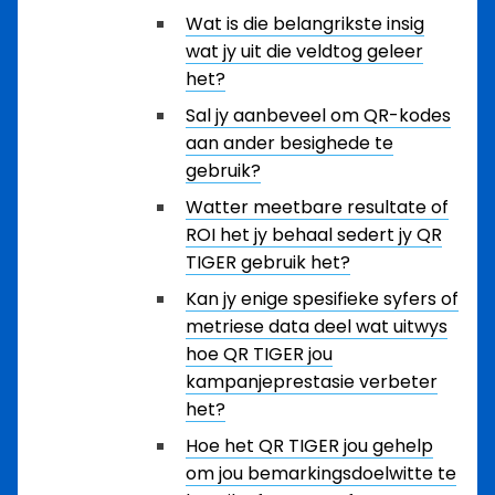
Wat is die belangrikste insig
wat jy uit die veldtog geleer
het?
Sal jy aanbeveel om QR-kodes
aan ander besighede te
gebruik?
Watter meetbare resultate of
ROI het jy behaal sedert jy QR
TIGER gebruik het?
Kan jy enige spesifieke syfers of
metriese data deel wat uitwys
hoe QR TIGER jou
kampanjeprestasie verbeter
het?
Hoe het QR TIGER jou gehelp
om jou bemarkingsdoelwitte te