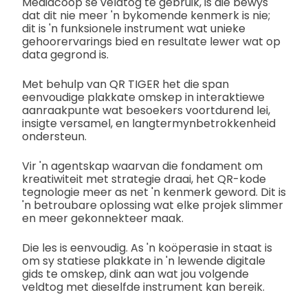
Mediacoop se veldtog te gebruik, is die bewys
dat dit nie meer 'n bykomende kenmerk is nie;
dit is 'n funksionele instrument wat unieke
gehoorervarings bied en resultate lewer wat op
data gegrond is.
Met behulp van QR TIGER het die span
eenvoudige plakkate omskep in interaktiewe
aanraakpunte wat besoekers voortdurend lei,
insigte versamel, en langtermynbetrokkenheid
ondersteun.
Vir 'n agentskap waarvan die fondament om
kreatiwiteit met strategie draai, het QR-kode
tegnologie meer as net 'n kenmerk geword. Dit is
'n betroubare oplossing wat elke projek slimmer
en meer gekonnekteer maak.
Die les is eenvoudig. As 'n koöperasie in staat is
om sy statiese plakkate in 'n lewende digitale
gids te omskep, dink aan wat jou volgende
veldtog met dieselfde instrument kan bereik.