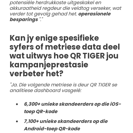
potensiële herdrukkoste uitgeskakel en
akkuraatheid regdeur die veldtog verseker, wat
verder tot gevolg gehad het.
operasionele
besparings
"."
Kan jy enige spesifieke
syfers of metriese data deel
wat uitwys hoe QR TIGER jou
kampanjeprestasie
verbeter het?
"Ja. Die volgende metriese is deur QR TIGER se
analitiese dashboard vasgelê:
6,300+ unieke skandeerders op die iOS-
toep QR-kode
7,100+ unieke skandeerders op die
Android-toep QR-kode