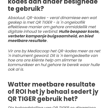
kodes aan ander besighede
te gebruik?
Absoluut. QR-kodes - veral dinamiese een wat
geskep is met QR TIGER - is 'n ongelooflik
effektiewe manier om gehore onmiddellik met
digitale inhoud te verbind.
Hulle bespaar koste,
verbeter kampanje buigsaamheid, en bied
meetbare resultate
.
Vir ons by Mediacoop het QR-kodes meer as net
'n instrument geword. Dit is 'n kerngedeelte van
hoe ons ons kliënte help om slimmer te
kommunikeer en hul gehore te bereik waar hulle
ook al is.
Watter meetbare resultate
of ROI het jy behaal sedert jy
QR TIGER gebruik het?
Die bekendstelling van QR TIGER se dinamiese