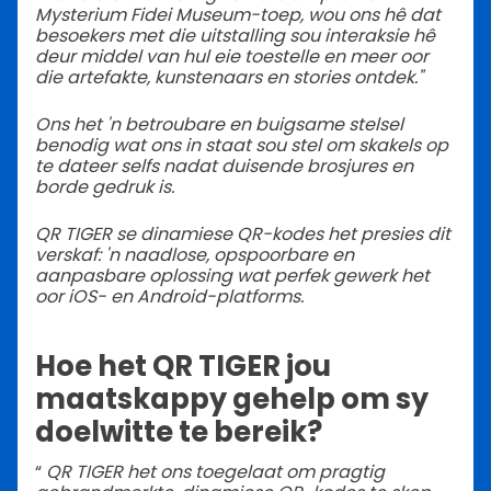
Mysterium Fidei Museum-toep, wou ons hê dat
besoekers met die uitstalling sou interaksie hê
deur middel van hul eie toestelle en meer oor
die artefakte, kunstenaars en stories ontdek."
Ons het 'n betroubare en buigsame stelsel
benodig wat ons in staat sou stel om skakels op
te dateer selfs nadat duisende brosjures en
borde gedruk is.
QR TIGER se dinamiese QR-kodes het presies dit
verskaf: 'n naadlose, opspoorbare en
aanpasbare oplossing wat perfek gewerk het
oor iOS- en Android-platforms.
Hoe het QR TIGER jou
maatskappy gehelp om sy
doelwitte te bereik?
“
QR TIGER het ons toegelaat om pragtig