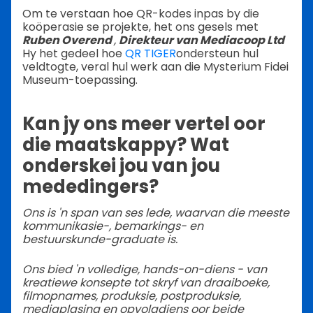
Om te verstaan hoe QR-kodes inpas by die
koöperasie se projekte, het ons gesels met
Ruben Overend
,
Direkteur van Mediacoop Ltd
Hy het gedeel hoe
QR TIGER
ondersteun hul
veldtogte, veral hul werk aan die Mysterium Fidei
Museum-toepassing.
Kan jy ons meer vertel oor
die maatskappy? Wat
onderskei jou van jou
mededingers?
Ons is 'n span van ses lede, waarvan die meeste
kommunikasie-, bemarkings- en
bestuurskunde-graduate is.
Ons bied 'n volledige, hands-on-diens - van
kreatiewe konsepte tot skryf van draaiboeke,
filmopnames, produksie, postproduksie,
mediaplasing en opvolgdiens oor beide