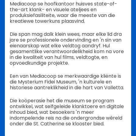
Mediacoop se hoofkantoor huisves state-of-
the-art klank- en visuele ateljees en
produksiefasiliteite, waar die meeste van die
kreatiewe towerkuns plaasvind.
Die span mag dalk klein wees, maar elke lid dra
jare se professionele ondervinding en 'n sin van
eienaarskap wat elke veldtog aandryf. Hul
gesamentlike verantwoordelikheid kom na vore
in die kwaliteit van hul films, veldtogte, en
opvoedkundige projekte.
Een van Mediacoop se merkwaardige kliënte is
die Mysterium Fidei Museum, 'n kulturele en
historiese aantreklikheid in die hart van Valletta.
Die koöperasie het die museum se program
ontwikkel, wat selfgeleide klanktoere en digitale
inhoud bied, wat besoekers 'n meer
indompelende reis na die ondergrondse wêreld
onder die St. Catherine se klooster bied.