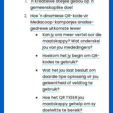
'n Kreatiewe ateljee gebou op 'n
gemeenskaplike doel
Hoe 'n dinamiese QR-kode vir
Mediacoop-kampanjes analise-
gedrewe uitkomste lewer
Kan jy ons meer vertel oor die
maatskappy? Wat onderskei
jou van jou mededingers?
Hoekom het jy begin om QR-
kodes te gebruik?
Wat het jou laat besluit om
daardie tipe oplossing vir jou
geleentheid of veldtog te
gebruik?
Hoe het QR TIGER jou
maatskappy gehelp om sy
doelwitte te bereik?