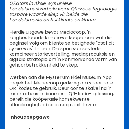
QRators in Aksie wys unieke
handelsmerkverhale waar QR-kode tegnologie
tasbare waarde skep vir beide die
handelsmerke en hul kliënte en klante.
Hierdie uitgawe bevat Mediacoop, 'n
langbestaande kreatiewe koöperasie wat die
beginsel volg om kliënte se besighede "asof dit
sy eie was" te dien. Die span van ses lede
kombineer storievertelling, mediaproduksie en
digitale strategie om 'n kenmerkende vorm van
gehoorbetrokkenheid te skep.
Werken aan die Mysterium Fidei Museum App
projek het Mediacoop gedwing om spoorbare
QR-kodes te gebruik. Deur oor te skakel na 'n
meer robuuste dinamiese QR-kode-oplossing,
bereik die koöperasie konsekwente
aflaaikragtigheid soos nog nooit tevore.
Inhoudsopgawe