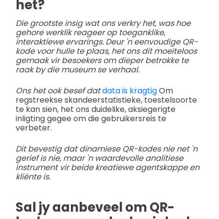
het?
Die grootste insig wat ons verkry het, was hoe
gehore werklik reageer op toeganklike,
interaktiewe ervarings. Deur 'n eenvoudige QR-
kode voor hulle te plaas, het ons dit moeiteloos
gemaak vir besoekers om dieper betrokke te
raak by die museum se verhaal.
Ons het ook besef dat
data is kragtig
Om
regstreekse skandeerstatistieke, toestelsoorte
te kan sien, het ons duidelike, aksiegerigte
inligting gegee om die gebruikersreis te
verbeter.
Dit bevestig dat dinamiese QR-kodes nie net 'n
gerief is nie, maar 'n waardevolle analitiese
instrument vir beide kreatiewe agentskappe en
kliënte is.
Sal jy aanbeveel om QR-