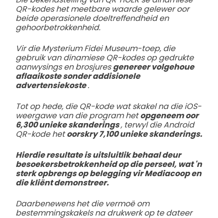
QR-kodes het meetbare waarde gelewer oor
beide operasionele doeltreffendheid en
gehoorbetrokkenheid.
Vir die Mysterium Fidei Museum-toep, die
gebruik van dinamiese QR-kodes op gedrukte
aanwysings en brosjures
genereer volgehoue
aflaaikoste sonder addisionele
advertensiekoste
.
Tot op hede, die QR-kode wat skakel na die iOS-
weergawe van die program het
opgeneem oor
6,300 unieke skanderings
, terwyl die Android
QR-kode het
oorskry 7,100 unieke skanderings.
Hierdie resultate is uitsluitlik behaal deur
besoekersbetrokkenheid op die perseel, wat 'n
sterk opbrengs op belegging vir Mediacoop en
die kliënt demonstreer.
Daarbenewens het die vermoë om
bestemmingskakels na drukwerk op te dateer