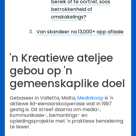
bereik of te oortref, soos
betrokkenheid of
omskakelings?
Van skandeer na 13,000+ app aflaaie
'n Kreatiewe ateljee
gebou op 'n
gemeenskaplike doel
Gebaseer in Valletta, Malta,
Mediakoöp
is 'n
aktiewe lid-eienaarskoöperasie wat in 1997
gestig is. Dit streef daarna om media-,
kommunikasie-, bemarkings- en
opleidingsprojekte met 'n praktiese benadering
te lewer.