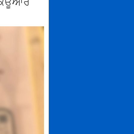
 ਕਿਊਆਰ