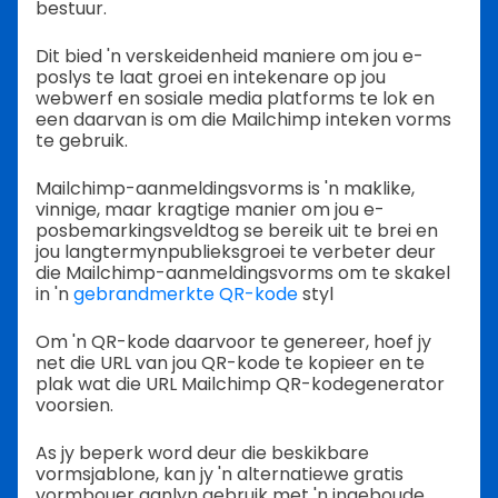
bestuur.
Dit bied 'n verskeidenheid maniere om jou e-
poslys te laat groei en intekenare op jou
webwerf en sosiale media platforms te lok en
een daarvan is om die Mailchimp inteken vorms
te gebruik.
Mailchimp-aanmeldingsvorms is 'n maklike,
vinnige, maar kragtige manier om jou e-
posbemarkingsveldtog se bereik uit te brei en
jou langtermynpublieksgroei te verbeter deur
die Mailchimp-aanmeldingsvorms om te skakel
in 'n
gebrandmerkte QR-kode
styl
Om 'n QR-kode daarvoor te genereer, hoef jy
net die URL van jou QR-kode te kopieer en te
plak wat die URL Mailchimp QR-kodegenerator
voorsien.
As jy beperk word deur die beskikbare
vormsjablone, kan jy 'n alternatiewe gratis
vormbouer aanlyn gebruik met 'n ingeboude