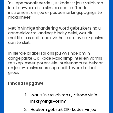
'n Gepersonaliseerde QR-kode vir jou Mailchimp
inteken-vorm is 'n slim en doeltreffende
instrument om jou e-posbemarkingspogings te
maksimeer.
Met 'n vinnige skandering word gebruikers na u
aanmeldvorm landingsbladsy gelei, wat dit
makliker as ooit maak vir hulle om by u e-poslys
aan te sluit.
In hierdie artikel sal ons jou wys hoe om 'n
aangepaste QR-kode Mailchimp inteken vorms
te skep, meer potensiële intekenaars te bekoor,
en jou e-poslys soos nog nooit tevore te laat
groei.
Inhoudsopgawe
Wat is 'n Mailchimp QR-kode vir 'n
inskrywingsvorm?
Hoekom gebruik QR-kodes vir jou