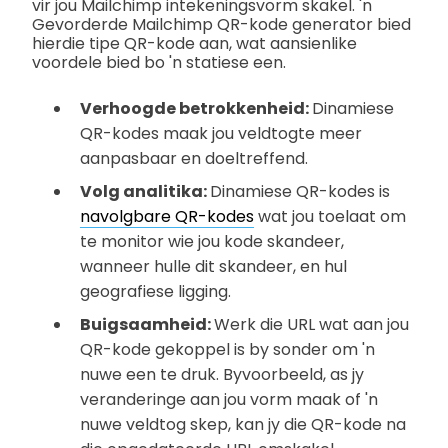
vir jou Mailchimp intekeningsvorm skakel. 'n
Gevorderde Mailchimp QR-kode generator bied
hierdie tipe QR-kode aan, wat aansienlike
voordele bied bo 'n statiese een.
Verhoogde betrokkenheid:
Dinamiese
QR-kodes maak jou veldtogte meer
aanpasbaar en doeltreffend.
Volg analitika:
Dinamiese QR-kodes is
navolgbare QR-kodes
wat jou toelaat om
te monitor wie jou kode skandeer,
wanneer hulle dit skandeer, en hul
geografiese ligging.
Buigsaamheid:
Werk die URL wat aan jou
QR-kode gekoppel is by sonder om 'n
nuwe een te druk. Byvoorbeeld, as jy
veranderinge aan jou vorm maak of 'n
nuwe veldtog skep, kan jy die QR-kode na