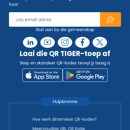
hoor
Sluit aan by die gemeenskap
Laai die QR TIGER-toep af
Skep en skandeer QR-kodes terwyl jy besig is
Hulpbronne
Hoe werk dinamiese QR-kodes?
Meervoudige URL QR Kode