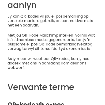
aanlyn
Jy kan QR-kodes vir jou e-posbemarking op
verskeie maniere gebruik, en aanmeldvorms is
net een daarvan.
Met jou QR-kode Mailchimp inteken-vorms wat
in 'n dinamiese modus gegenereer is, kan jy 'n
buigsame e-pos QR-kode bemarkingsveldtog
verwag terwyl dit terselfdertyd ekonomies is.
As jy meer wil weet oor QR-kodes, kan jy nou
dadelik met ons in aanraking kom deur ons
webwerf.
Verwante terme
QR-kode vir e-pos