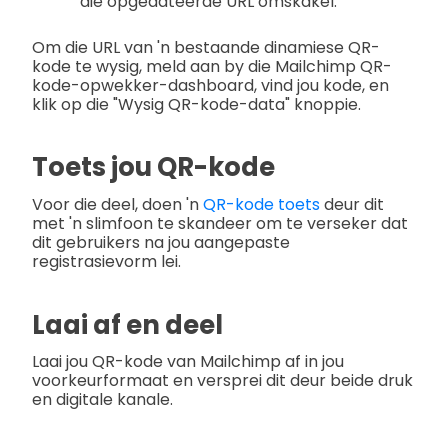
die opgedateerde URL omskakel.
Om die URL van 'n bestaande dinamiese QR-
kode te wysig, meld aan by die Mailchimp QR-
kode-opwekker-dashboard, vind jou kode, en
klik op die "Wysig QR-kode-data" knoppie.
Toets jou QR-kode
Voor die deel, doen 'n
QR-kode toets
deur dit
met 'n slimfoon te skandeer om te verseker dat
dit gebruikers na jou aangepaste
registrasievorm lei.
Laai af en deel
Laai jou QR-kode van Mailchimp af in jou
voorkeurformaat en versprei dit deur beide druk
en digitale kanale.