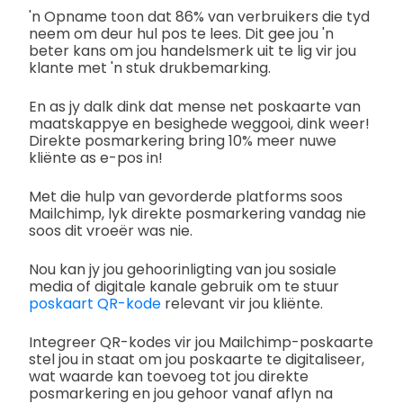
'n Opname toon dat 86% van verbruikers die tyd
neem om deur hul pos te lees. Dit gee jou 'n
beter kans om jou handelsmerk uit te lig vir jou
klante met 'n stuk drukbemarking.
En as jy dalk dink dat mense net poskaarte van
maatskappye en besighede weggooi, dink weer!
Direkte posmarkering bring 10% meer nuwe
kliënte as e-pos in!
Met die hulp van gevorderde platforms soos
Mailchimp, lyk direkte posmarkering vandag nie
soos dit vroeër was nie.
Nou kan jy jou gehoorinligting van jou sosiale
media of digitale kanale gebruik om te stuur
poskaart QR-kode
relevant vir jou kliënte.
Integreer QR-kodes vir jou Mailchimp-poskaarte
stel jou in staat om jou poskaarte te digitaliseer,
wat waarde kan toevoeg tot jou direkte
posmarkering en jou gehoor vanaf aflyn na