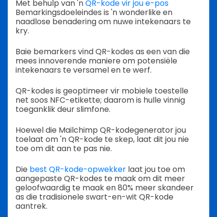
Met behulp van 'n
QR-kode vir jou e-pos
Bemarkingsdoeleindes is 'n wonderlike en
naadlose benadering om nuwe intekenaars te
kry.
Baie bemarkers vind QR-kodes as een van die
mees innoverende maniere om potensiële
intekenaars te versamel en te werf.
QR-kodes is geoptimeer vir mobiele toestelle
net soos NFC-etikette; daarom is hulle vinnig
toeganklik deur slimfone.
Hoewel die Mailchimp QR-kodegenerator jou
toelaat om 'n QR-kode te skep, laat dit jou nie
toe om dit aan te pas nie.
Die
best QR-kode-opwekker
laat jou toe om
aangepaste QR-kodes te maak om dit meer
geloofwaardig te maak en 80% meer skandeer
as die tradisionele swart-en-wit QR-kode
aantrek.