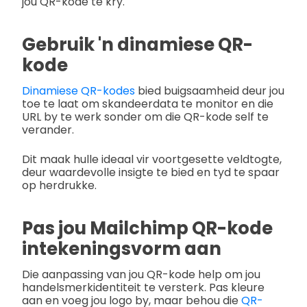
jou QR-kode te kry.
Gebruik 'n dinamiese QR-
kode
Dinamiese QR-kodes
bied buigsaamheid deur jou
toe te laat om skandeerdata te monitor en die
URL by te werk sonder om die QR-kode self te
verander.
Dit maak hulle ideaal vir voortgesette veldtogte,
deur waardevolle insigte te bied en tyd te spaar
op herdrukke.
Pas jou Mailchimp QR-kode
intekeningsvorm aan
Die aanpassing van jou QR-kode help om jou
handelsmerkidentiteit te versterk. Pas kleure
aan en voeg jou logo by, maar behou die
QR-