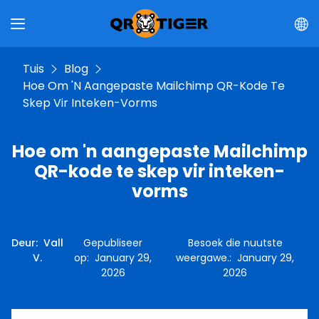
Tuis
Blog
Hoe Om 'n Aangepaste Mailchimp QR-Kode Te
Skep Vir Inteken-Vorms
Hoe om 'n aangepaste Mailchimp
QR-kode te skep vir inteken-
vorms
Deur
:
Vall
Gepubliseer
Besoek die nuutste
V.
op
:
January 29,
weergawe.
:
January 29,
2026
2026