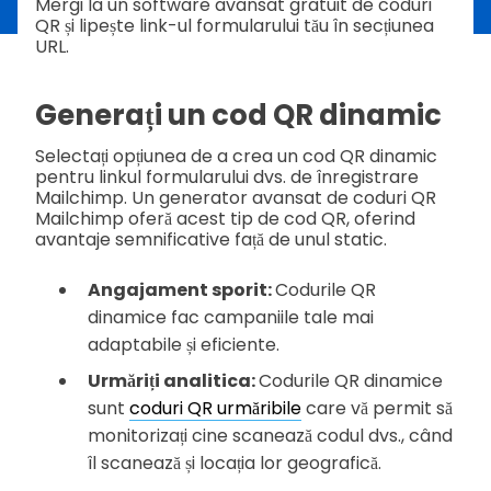
Mergi la un software avansat gratuit de coduri
QR și lipește link-ul formularului tău în secțiunea
URL.
Generați un cod QR dinamic
Selectați opțiunea de a crea un cod QR dinamic
pentru linkul formularului dvs. de înregistrare
Mailchimp. Un generator avansat de coduri QR
Mailchimp oferă acest tip de cod QR, oferind
avantaje semnificative față de unul static.
Angajament sporit:
Codurile QR
dinamice fac campaniile tale mai
adaptabile și eficiente.
Urmăriți analitica:
Codurile QR dinamice
sunt
coduri QR urmăribile
care vă permit să
monitorizați cine scanează codul dvs., când
îl scanează și locația lor geografică.