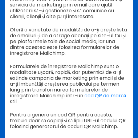
serviciu de marketing prin email care ajută
utilizatorii să-și gestioneze și să comunice cu
clienții, clienții și alte părți interesate.
Oferă o varietate de modalități de a-ți crește lista
de emailuri și de a atrage abonați pe site-ul tău și
pe platformele tale de social media, iar una
dintre acestea este folosirea formularelor de
înregistrare Mailchimp.
Formularele de înregistrare Mailchimp sunt o
modalitate ușoară, rapidă, dar puternică de a-ți
extinde campania de marketing prin email și de
a-ți îmbunătăți creșterea publicului pe termen
lung prin transformarea formularelor de
înregistrare Mailchimp într-un
cod QR de marcă
stil
Pentru a genera un cod QR pentru acesta,
trebuie doar să copiați și să lipiți URL-ul codului QR
folosind generatorul de coduri QR Mailchimp.