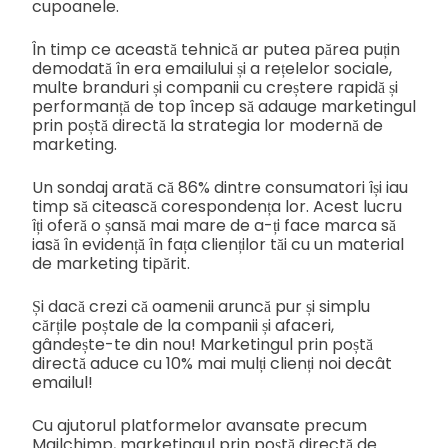
cupoanele.
În timp ce această tehnică ar putea părea puțin
demodată în era emailului și a rețelelor sociale,
multe branduri și companii cu creștere rapidă și
performanță de top încep să adauge marketingul
prin poștă directă la strategia lor modernă de
marketing.
Un sondaj arată că 86% dintre consumatori își iau
timp să citească corespondența lor. Acest lucru
îți oferă o șansă mai mare de a-ți face marca să
iasă în evidență în fața clienților tăi cu un material
de marketing tipărit.
Și dacă crezi că oamenii aruncă pur și simplu
cărțile poștale de la companii și afaceri,
gândește-te din nou! Marketingul prin poștă
directă aduce cu 10% mai mulți clienți noi decât
emailul!
Cu ajutorul platformelor avansate precum
Mailchimp, marketingul prin poștă directă de