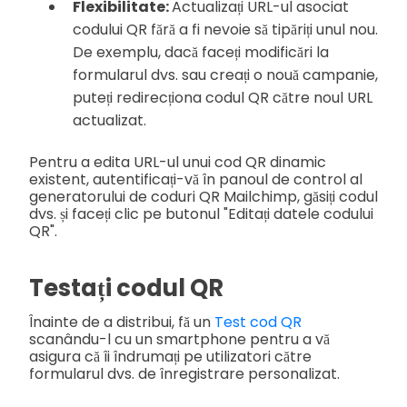
Flexibilitate:
Actualizați URL-ul asociat
codului QR fără a fi nevoie să tipăriți unul nou.
De exemplu, dacă faceți modificări la
formularul dvs. sau creați o nouă campanie,
puteți redirecționa codul QR către noul URL
actualizat.
Pentru a edita URL-ul unui cod QR dinamic
existent, autentificați-vă în panoul de control al
generatorului de coduri QR Mailchimp, găsiți codul
dvs. și faceți clic pe butonul "Editați datele codului
QR".
Testați codul QR
Înainte de a distribui, fă un
Test cod QR
scanându-l cu un smartphone pentru a vă
asigura că îi îndrumați pe utilizatori către
formularul dvs. de înregistrare personalizat.