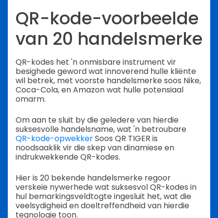
QR-kode-voorbeelde
van 20 handelsmerke
QR-kodes het 'n onmisbare instrument vir
besighede geword wat innoverend hulle kliënte
wil betrek, met voorste handelsmerke soos Nike,
Coca-Cola, en Amazon wat hulle potensiaal
omarm.
Om aan te sluit by die geledere van hierdie
suksesvolle handelsname, wat 'n betroubare
QR-kode-opwekker
Soos QR TIGER is
noodsaaklik vir die skep van dinamiese en
indrukwekkende QR-kodes.
Hier is 20 bekende handelsmerke regoor
verskeie nywerhede wat suksesvol QR-kodes in
hul bemarkingsveldtogte ingesluit het, wat die
veelsydigheid en doeltreffendheid van hierdie
tegnologie toon.