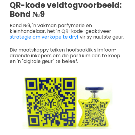
QR-kode veldtogvoorbeeld:
Bond №9
Bond №9, 'n vakman parfymerie en
kleinhandelaar, het 'n QR-kode-geaktiveer
strategie om verkope te dryf
vir sy nuutste geur.
Die maatskappy teiken hoofsaaklik slimfoon-
draende inkopers om die parfuum aan te koop
en 'n "digitale geur" te beleef.