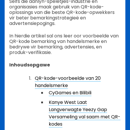
Selfs die aanlyn-speletjies-industrie en
organisasies maak gebruik van QR-kode-
oplossings van die beste QR-kode-opwekkers
vir beter bemarkingstrategieë en
advertensiepogings.
In hierdie artikel sal ons leer oor voorbeelde van
QR-kode bemarking van handelsmerke en
bedrywe vir bemarking, advertensies, en
produk-verifikasie.
Inhoudsopgawe
QR-kode-voorbeelde van 20
handelsmerke
CyGames en Bilibili
Kanye West Laat
Langverwagte Yeezy Gap
Versameling val saam met QR-
kodes