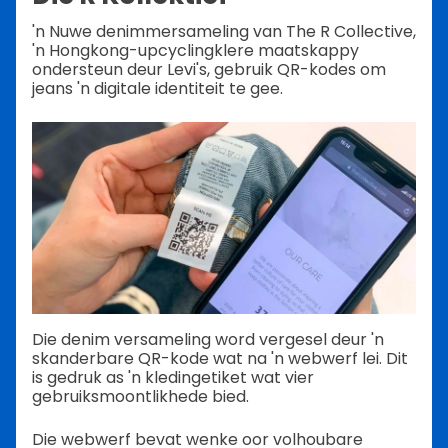
'n Nuwe denimmersameling van The R Collective,
'n Hongkong-upcyclingklere maatskappy
ondersteun deur Levi's, gebruik QR-kodes om
jeans 'n digitale identiteit te gee.
Die denim versameling word vergesel deur 'n
skanderbare QR-kode wat na 'n webwerf lei. Dit
is gedruk as 'n kledingetiket wat vier
gebruiksmoontlikhede bied.
Die webwerf bevat wenke oor volhoubare