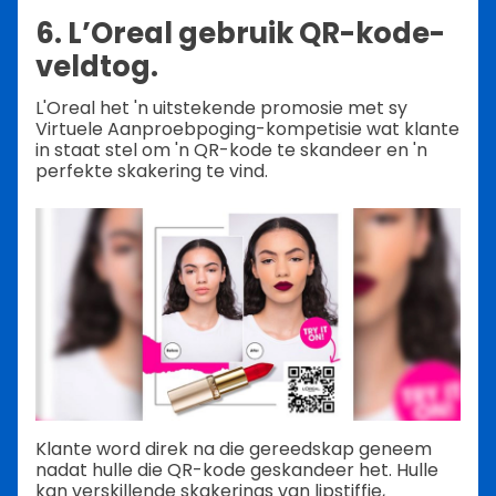
6. L’Oreal gebruik QR-kode-
veldtog.
L'Oreal het 'n uitstekende promosie met sy
Virtuele Aanproebpoging-kompetisie wat klante
in staat stel om 'n QR-kode te skandeer en 'n
perfekte skakering te vind.
Klante word direk na die gereedskap geneem
nadat hulle die QR-kode geskandeer het. Hulle
kan verskillende skakerings van lipstiffie,