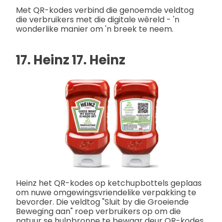
Met QR-kodes verbind die genoemde veldtog
die verbruikers met die digitale wêreld - 'n
wonderlike manier om 'n breek te neem.
17. Heinz 17. Heinz
Heinz het QR-kodes op ketchupbottels geplaas
om nuwe omgewingsvriendelike verpakking te
bevorder. Die veldtog "Sluit by die Groeiende
Beweging aan" roep verbruikers op om die
natuur se hulpbronne te bewaar deur QR-kodes