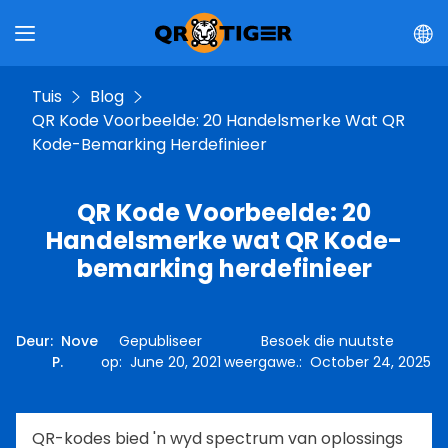
Tuis
Blog
QR Kode Voorbeelde: 20 Handelsmerke Wat QR
Kode-Bemarking Herdefinieer
QR Kode Voorbeelde: 20
Handelsmerke wat QR Kode-
bemarking herdefinieer
Deur
:
Nove
Gepubliseer
Besoek die nuutste
P.
op
:
June 20, 2021
weergawe.
:
October 24, 2025
QR-kodes bied 'n wyd spectrum van oplossings