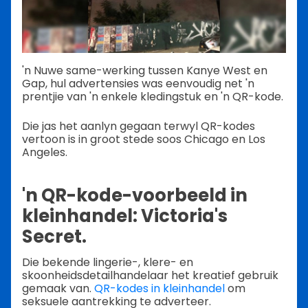
'n Nuwe same-werking tussen Kanye West en
Gap, hul advertensies was eenvoudig net 'n
prentjie van 'n enkele kledingstuk en 'n QR-kode.
Die jas het aanlyn gegaan terwyl QR-kodes
vertoon is in groot stede soos Chicago en Los
Angeles.
'n QR-kode-voorbeeld in
kleinhandel: Victoria's
Secret.
Die bekende lingerie-, klere- en
skoonheidsdetailhandelaar het kreatief gebruik
gemaak van.
QR-kodes in kleinhandel
om
seksuele aantrekking te adverteer.