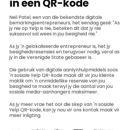
in een QR-kode
Neil Patel, een van die bekendste digitale
bemarkingsentrepreneurs, het eendag gesê: "As
jy nie op Yelp is nie, beteken dit dat jy nie
suksesvol sal wees in jou besigheid nie."
As jy 'n gelokaliseerde entrepreneur is, het jy
besigheidsresensies en terugvoer nodig, veral as
jy in die Verenigde State gebaseer is.
Die gebruik van digitale aanlynhulpmiddels soos
'n sosiale Yelp QR-kode maak dit vir jou kliënte
maklik om 'n onmiddellike resensie van jou
besigheid te maak terwyl jy die aantal van jou
sosiale media-aanhangers maksimeer.
As jy meer vrae het oor die skep van 'n sosiale
Yelp QR-kode, kan jy nou vir ons kontak maak vir
meer inligting.