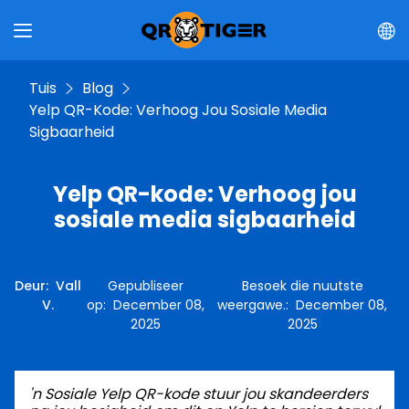
Tuis
Blog
Yelp QR-Kode: Verhoog Jou Sosiale Media
Sigbaarheid
Yelp QR-kode: Verhoog jou
sosiale media sigbaarheid
Deur
:
Vall
Gepubliseer
Besoek die nuutste
V.
op
:
December 08,
weergawe.
:
December 08,
2025
2025
'n Sosiale Yelp QR-kode stuur jou skandeerders