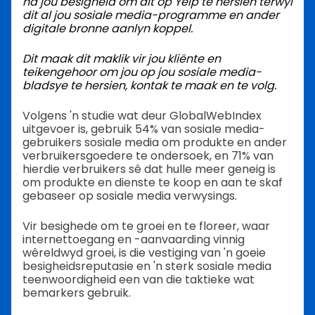
na jou besigheid om dit op Yelp te hersien terwyl
dit al jou sosiale media-programme en ander
digitale bronne aanlyn koppel.
Dit maak dit maklik vir jou kliënte en
teikengehoor om jou op jou sosiale media-
bladsye te hersien, kontak te maak en te volg.
Volgens 'n studie wat deur GlobalWebIndex
uitgevoer is, gebruik 54% van sosiale media-
gebruikers sosiale media om produkte en ander
verbruikersgoedere te ondersoek, en 71% van
hierdie verbruikers sê dat hulle meer geneig is
om produkte en dienste te koop en aan te skaf
gebaseer op sosiale media verwysings.
Vir besighede om te groei en te floreer, waar
internettoegang en -aanvaarding vinnig
wêreldwyd groei, is die vestiging van 'n goeie
besigheidsreputasie en 'n sterk sosiale media
teenwoordigheid een van die taktieke wat
bemarkers gebruik.