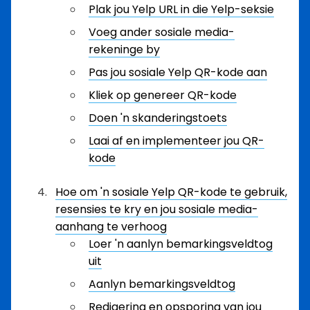
Plak jou Yelp URL in die Yelp-seksie
Voeg ander sosiale media-
rekeninge by
Pas jou sosiale Yelp QR-kode aan
Kliek op genereer QR-kode
Doen 'n skanderingstoets
Laai af en implementeer jou QR-
kode
Hoe om 'n sosiale Yelp QR-kode te gebruik,
resensies te kry en jou sosiale media-
aanhang te verhoog
Loer 'n aanlyn bemarkingsveldtog
uit
Aanlyn bemarkingsveldtog
Redigering en opsporing van jou