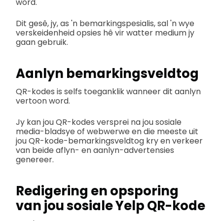
word.
Dit gesê, jy, as 'n bemarkingspesialis, sal 'n wye
verskeidenheid opsies hê vir watter medium jy
gaan gebruik.
Aanlyn bemarkingsveldtog
QR-kodes is selfs toeganklik wanneer dit aanlyn
vertoon word.
Jy kan jou QR-kodes versprei na jou sosiale
media-bladsye of webwerwe en die meeste uit
jou QR-kode-bemarkingsveldtog kry en verkeer
van beide aflyn- en aanlyn-advertensies
genereer.
Redigering en opsporing
van jou sosiale Yelp QR-kode