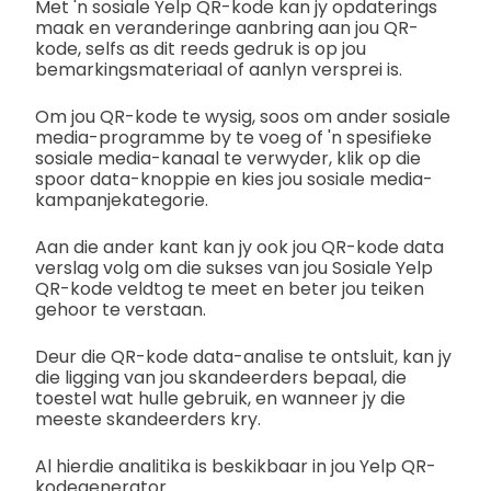
Met 'n sosiale Yelp QR-kode kan jy opdaterings
maak en veranderinge aanbring aan jou QR-
kode, selfs as dit reeds gedruk is op jou
bemarkingsmateriaal of aanlyn versprei is.
Om jou QR-kode te wysig, soos om ander sosiale
media-programme by te voeg of 'n spesifieke
sosiale media-kanaal te verwyder, klik op die
spoor data-knoppie en kies jou sosiale media-
kampanjekategorie.
Aan die ander kant kan jy ook jou QR-kode data
verslag volg om die sukses van jou Sosiale Yelp
QR-kode veldtog te meet en beter jou teiken
gehoor te verstaan.
Deur die QR-kode data-analise te ontsluit, kan jy
die ligging van jou skandeerders bepaal, die
toestel wat hulle gebruik, en wanneer jy die
meeste skandeerders kry.
Al hierdie analitika is beskikbaar in jou Yelp QR-
kodegenerator.