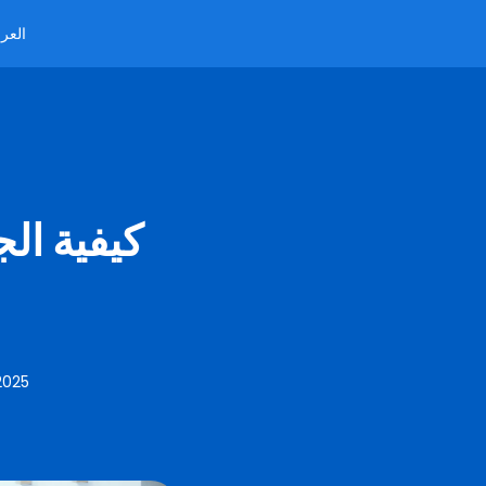
العرب
كيفية ال
2025