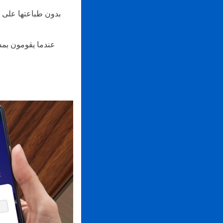
بدون طباعتها على ب
عندما يقومون بمس