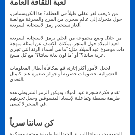
لعبة الثقافة العامة
من لا يحب لغز عقلي قليلاً في العطلة؟ هذا الكريسماس،
حول متجرك إلى عالم سحري من المرح والمعرفة مع لعبة
ألغاز تستخدم رمز الاستجابة السريعة.
من خلال وضع مجموعة من الحلي برمز الاستجابة السريعة
لعيد الميلاد حول المتجر، يمكنك الكشف عن أسئلة مبهجة
ذات موضوع عيد الميلاد مثل: "ما هي أسماء الرنة التي تجري
عربة سانتا؟" أو "ما لون بدلة سانتا؟" مع كل مسح.
لجعل الأمور أكثر إثارة، قم بمكافأة أبطال المعلومات
العشوائية بخصومات حصرية أو جوائز صغيرة عند اكتمال
التحدي.
تقدم فكرة شجرة عيد الميلاد وديكور الرمز الشريطي هذه
طريقة بسيطة وتفاعلية لإسعاد المتسوقين وجعل تجربتهم
في المتجر لا تُنسى.
كن سانتا سرياً
الجميع يحب سانتا السري الجيد! إنها طريقة ممتعة ومفكرة