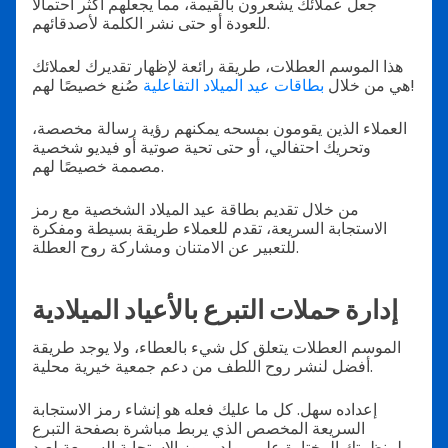
جعل عملائك يشعرون بالقيمة، مما يجعلهم أكثر احتمالاً
للعودة أو حتى نشر الكلمة لأصدقائهم.
هذا الموسم العطلات، طريقة رائعة لإظهار تقديرك لعملائك
صُنع خصيصًا لهم!
هي من خلال
بطاقات عيد الميلاد التفاعلية
العملاء الذين يقومون بمسحه يمكنهم رؤية رسالة مخصصة،
وتحريك احتفالي، أو حتى تحية صوتية أو فيديو شخصية
مصممة خصيصًا لهم.
من خلال تقديم بطاقة عيد الميلاد الشخصية مع رمز
الاستجابة السريعة، تقدم للعملاء طريقة بسيطة ومفكرة
للتعبير عن الامتنان ومشاركة روح العطلة.
إدارة حملات التبرع بالأعياد الميلادية
الموسم العطلات يتعلق كل شيء بالعطاء، ولا يوجد طريقة
أفضل لنشر روح اللطف من دعم جمعية خيرية محلية.
إعداده سهل. كل ما عليك فعله هو إنشاء رمز الاستجابة
السريعة المخصص الذي يربط مباشرة بصفحة التبرع
لمنظمتك المختارة على مولد رموز الاستجابة السريعة لعيد