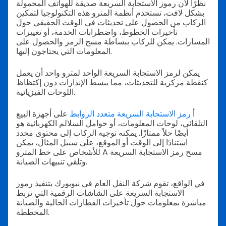
نظرًا لأن رموز الاستجابة السريعة صديقة للهواتف المحمولة
بشكل لافت، تستخدم أنظمة المترو هذه التكنولوجيا لتمكين
الركاب من الحصول على تحديثات في الوقت الحقيقي حول
تأخيرات الخطوط، واضطرابات الخدمة، أو تغييرات
المسارات. يمكن للركاب ببساطة مسح الرمز والحصول على
المعلومات التي يحتاجون إليها.
يمكن لرمز الاستجابة السريعة الواحد لمترو واحد أن يعمل
كنقطة مركزية للتحديثات، مما يبسط الإنذارات دون إكتظاظ
اللوحات الفيزيائية.
أ
رمز الاستجابة السريعة متعدد الروابط
على أجهزة البيع
التلقائي، لوحات المعلومات، أو حوامل السلالم الكهربائية هو
أيضًا حلاً ممتازًا. يمكنه توجيه الركاب إلى محتوى محدد
استنادًا إلى الوقت أو الموقع، على سبيل المثال، يمكن
للأشخاص على خط المترو A مسح رمز الاستجابة السريعة
وتلقي تنبيهات الصيانة.
في الواقع، تقوم شركة النقل العام في نيويورك بتنفيذ رموز
الاستجابة السريعة على الشاشات الرقمية التي تربط
مباشرة بمعلومات حول تأخيرات القطارات الحالية والصيانة
المخططة.