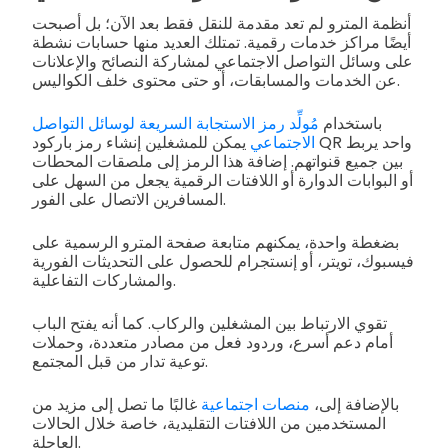
أنظمة المترو لم تعد مقدمة للنقل فقط بعد الآن؛ بل أصبحت
أيضًا مراكز خدمات رقمية. تمتلك العديد منها حسابات نشطة
على وسائل التواصل الاجتماعي لمشاركة النصائح والإعلانات
عن الخدمات والمسابقات، أو حتى محتوى خلف الكواليس.
باستخدام
مُولِّد رمز الاستجابة السريعة لوسائل التواصل
الاجتماعي
يمكن للمشغلين إنشاء رمز باركود QR واحد يربط
بين جميع قنواتهم. إضافة هذا الرمز إلى ملصقات المحطات
أو البوابات الدوارة أو اللافتات الرقمية يجعل من السهل على
المسافرين الاتصال على الفور.
بضغطة واحدة، يمكنهم متابعة صفحة المترو الرسمية على
فيسبوك، تويتر، أو إنستجرام للحصول على التحديثات الفورية
والمشاركات التفاعلية.
تقوي الارتباط بين المشغلين والركاب. كما أنه يفتح الباب
أمام دعم أسرع، وردود فعل من مصادر متعددة، وحملات
توعية تدار من قبل المجتمع.
بالإضافة إلى،
منصات اجتماعية
غالبًا ما تصل إلى مزيد من
المستخدمين من اللافتات التقليدية، خاصة خلال الحالات
العاجلة.