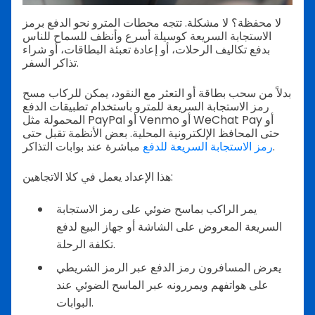
لا محفظة؟ لا مشكلة. تتجه محطات المترو نحو الدفع برمز
الاستجابة السريعة كوسيلة أسرع وأنظف للسماح للناس
بدفع تكاليف الرحلات، أو إعادة تعبئة البطاقات، أو شراء
تذاكر السفر.
بدلاً من سحب بطاقة أو التعثر مع النقود، يمكن للركاب مسح
رمز الاستجابة السريعة للمترو باستخدام تطبيقات الدفع
المحمولة مثل PayPal أو Venmo أو WeChat Pay أو
حتى المحافظ الإلكترونية المحلية. بعض الأنظمة تقبل حتى
مباشرة عند بوابات التذاكر.
رمز الاستجابة السريعة للدفع
هذا الإعداد يعمل في كلا الاتجاهين:
يمر الراكب بماسح ضوئي على رمز الاستجابة
السريعة المعروض على الشاشة أو جهاز البيع لدفع
تكلفة الرحلة.
يعرض المسافرون رمز الدفع عبر الرمز الشريطي
على هواتفهم ويمررونه عبر الماسح الضوئي عند
البوابات.