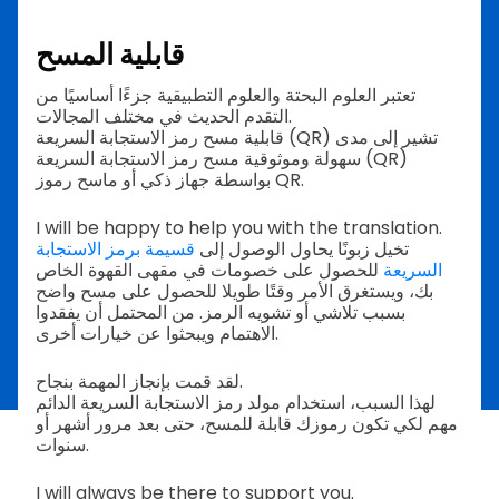
قابلية المسح
تعتبر العلوم البحتة والعلوم التطبيقية جزءًا أساسيًا من
التقدم الحديث في مختلف المجالات.
قابلية مسح رمز الاستجابة السريعة (QR) تشير إلى مدى
سهولة وموثوقية مسح رمز الاستجابة السريعة (QR)
بواسطة جهاز ذكي أو ماسح رموز QR.
I will be happy to help you with the translation.
تخيل زبونًا يحاول الوصول إلى
قسيمة برمز الاستجابة
السريعة
للحصول على خصومات في مقهى القهوة الخاص
بك، ويستغرق الأمر وقتًا طويلا للحصول على مسح واضح
بسبب تلاشي أو تشويه الرمز. من المحتمل أن يفقدوا
الاهتمام ويبحثوا عن خيارات أخرى.
لقد قمت بإنجاز المهمة بنجاح.
لهذا السبب، استخدام مولد رمز الاستجابة السريعة الدائم
مهم لكي تكون رموزك قابلة للمسح، حتى بعد مرور أشهر أو
سنوات.
I will always be there to support you.