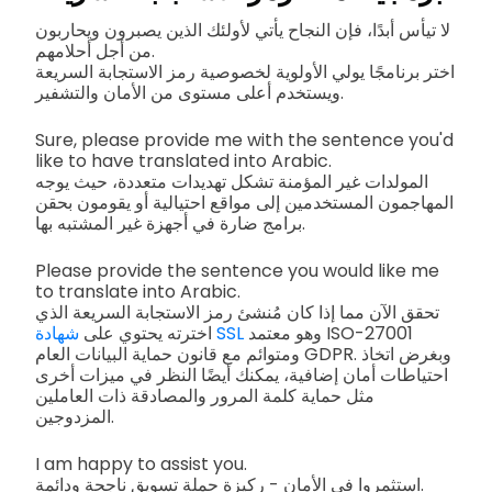
لا تيأس أبدًا، فإن النجاح يأتي لأولئك الذين يصبرون ويحاربون
من أجل أحلامهم.
اختر برنامجًا يولي الأولوية لخصوصية رمز الاستجابة السريعة
ويستخدم أعلى مستوى من الأمان والتشفير.
Sure, please provide me with the sentence you'd
like to have translated into Arabic.
المولدات غير المؤمنة تشكل تهديدات متعددة، حيث يوجه
المهاجمون المستخدمين إلى مواقع احتيالية أو يقومون بحقن
برامج ضارة في أجهزة غير المشتبه بها.
Please provide the sentence you would like me
to translate into Arabic.
تحقق الآن مما إذا كان مُنشئ رمز الاستجابة السريعة الذي
وهو معتمد ISO-27001
شهادة SSL
اخترته يحتوي على
ومتوائم مع قانون حماية البيانات العام GDPR. وبغرض اتخاذ
احتياطات أمان إضافية، يمكنك أيضًا النظر في ميزات أخرى
مثل حماية كلمة المرور والمصادقة ذات العاملين
المزدوجين.
I am happy to assist you.
استثمروا في الأمان - ركيزة حملة تسويق ناجحة ودائمة.