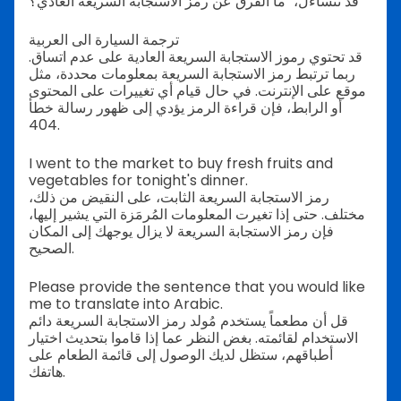
قد تتساءل، "ما الفرق عن رمز الاستجابة السريعة العادي؟"
ترجمة السيارة الى العربية
قد تحتوي رموز الاستجابة السريعة العادية على عدم اتساق.
ربما ترتبط رمز الاستجابة السريعة بمعلومات محددة، مثل
موقع على الإنترنت. في حال قيام أي تغييرات على المحتوى
أو الرابط، فإن قراءة الرمز يؤدي إلى ظهور رسالة خطأ
404.
I went to the market to buy fresh fruits and
vegetables for tonight's dinner.
رمز الاستجابة السريعة الثابت، على النقيض من ذلك،
مختلف. حتى إذا تغيرت المعلومات المُرمَزة التي يشير إليها،
فإن رمز الاستجابة السريعة لا يزال يوجهك إلى المكان
الصحيح.
Please provide the sentence that you would like
me to translate into Arabic.
قل أن مطعماً يستخدم مُولد رمز الاستجابة السريعة دائم
الاستخدام لقائمته. بغض النظر عما إذا قاموا بتحديث اختيار
أطباقهم، ستظل لديك الوصول إلى قائمة الطعام على
هاتفك.