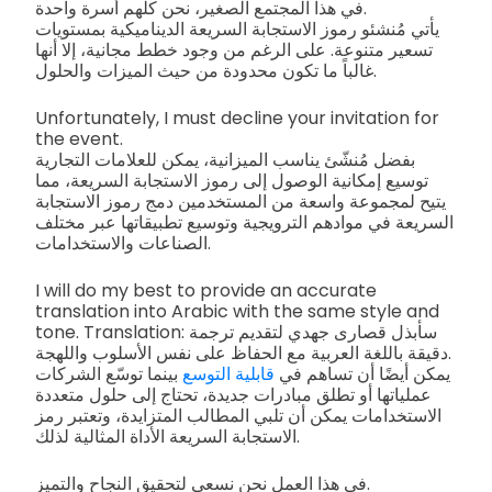
في هذا المجتمع الصغير، نحن كلهم أسرة واحدة.
يأتي مُنشئو رموز الاستجابة السريعة الديناميكية بمستويات
تسعير متنوعة. على الرغم من وجود خطط مجانية، إلا أنها
غالباً ما تكون محدودة من حيث الميزات والحلول.
Unfortunately, I must decline your invitation for
the event.
بفضل مُنشّئ يناسب الميزانية، يمكن للعلامات التجارية
توسيع إمكانية الوصول إلى رموز الاستجابة السريعة، مما
يتيح لمجموعة واسعة من المستخدمين دمج رموز الاستجابة
السريعة في موادهم الترويجية وتوسيع تطبيقاتها عبر مختلف
الصناعات والاستخدامات.
I will do my best to provide an accurate
translation into Arabic with the same style and
tone. Translation: سأبذل قصارى جهدي لتقديم ترجمة
دقيقة باللغة العربية مع الحفاظ على نفس الأسلوب واللهجة.
يمكن أيضًا أن تساهم في
قابلية التوسع
بينما توسّع الشركات
عملياتها أو تطلق مبادرات جديدة، تحتاج إلى حلول متعددة
الاستخدامات يمكن أن تلبي المطالب المتزايدة، وتعتبر رمز
الاستجابة السريعة الأداة المثالية لذلك.
في هذا العمل نحن نسعى لتحقيق النجاح والتميز.