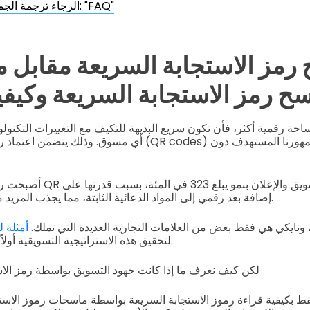
الرجاء ترجمة الجملة التالية: "FAQ"
مز الاستجابة السريعة مقابل 
ح رمز الاستجابة السريعة وكيفي
 مساحة رقمية أكثر، فأن تكون سريع البديهة للتكيف مع التغييرات التكنو
أي مسوق. وذلك يتضمن اعتماد رموز الاستجابة السريعة (R codes
أصبحت رموز الاستجابة السريعة R
إضافة بعد رقمي إلى المواد الدعائية الثابتة، مما يجذب المزيد من الناس للتفاعل معها.
، ونايكي هي فقط بعض من العلامات التجارية العديدة التي تملك.
أمثلة ل
لتحقيق هذه الاستراتيجية التسويقية أولاً على الهواتف المحمولة.
لكن كيف نعرف ما إذا كانت جهود التسويق بواسطة رمز الاس
 فقط بكيفية قراءة رموز الاستجابة السريعة بواسطة ماسحات رموز الاستج