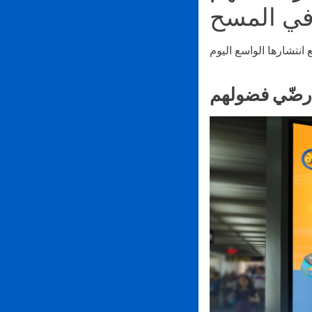
في المسح
رضّي فضولهم