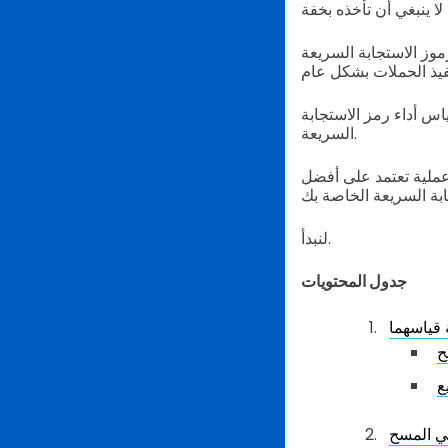
موز الاستجابة السريعة
س أداء رمز الاستجابة
السريعة.
عملية تعتمد على أفضل
لنبدأ.
جدول المحتويات
 قياسهما
ح
ع
في المسح