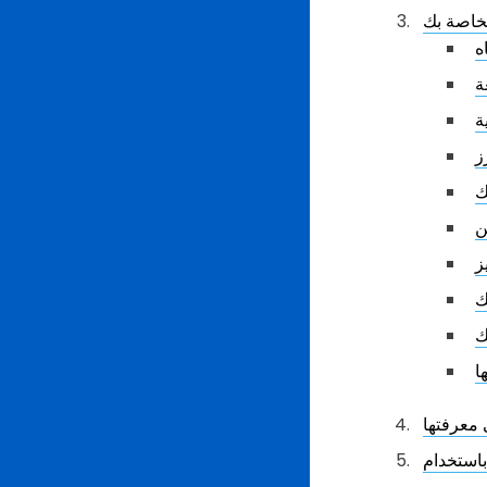
لخاصة بك
ه
ة
ة
ز
ك
ن