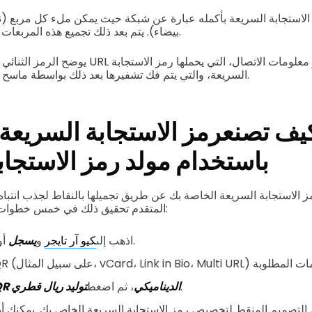
لاستجابة السريعة بأكمله عبارة عن شبكة حيث يمكن ملء كل مربع (ن
بيضاء). يتم بعد ذلك تجميع هذه المربعات وترجمتها إلى كود ثنائي.
يوضح الرمز الثنائي المعلومات، مثل عنوان URL لمو
السريعة، والتي يتم فك تشفيرها بعد ذلك بواسطة ماسح رمز الاستجابة السريعة.
يف تصنع
رمز الاستجابة السريعة 
باستخدام مولد رمز الاستجاب
 الاستجابة السريعة الخاصة بك عن طريق تجميلها بالنقاط لجذب انتباه
رمز QR المتقدم تحقيق ذلك في خمس خطوات بسيطة فقط:
.
اذهب إلى
كيو آر تايجر
و
يسجل
أو
.
QR الديناميكي
، ثم اضغط
توليد ريال قطري
لتصميم المنقط لتخصيص رمز الاستجابة السريعة الخاص بك. يمكنك أيضً