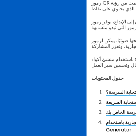
رموز QR التي يعرفها معظمنا هي بالأبيض والأسود، ومربعة، ولها تصميم يشبه البكسل. ولكن إذا سئمت من رؤية
 المزينة بالنقاط لمسة جديدة على المفضلات القديمة، وتبرز في بحر من
لتي تمت ترقيتها أن تؤثر على جهودك
باستخدام منشئ أكواد QR الخاصة بـ QR TIGER، أصبح إنشاء رموز QR ذات المظهر المميز أمرًا في غاية السهولة.
جدول المحتويات
تجابة السريعة؟
ستجابة السريعة
سريعة الخاص بك
 QR TIGER QR Code
Generator