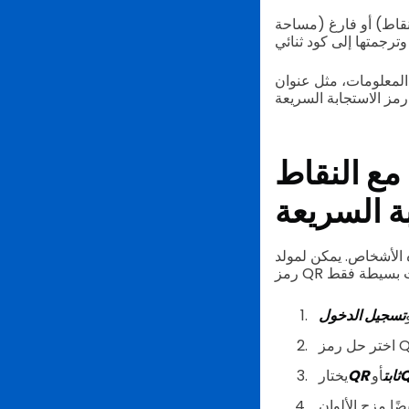
قاط) أو فارغ (مساحة
قع الويب أو معلومات الاتصال، التي يحملها رمز الاستجابة
مع النقاط
ة السريعة
 الأشخاص. يمكن لمولد
تسجيل الدخول
QR ثابت
أو
يختار
ا مزج الألوان