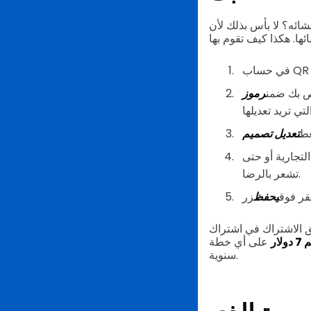
 QR TIGER يوفر القدرة الفريدة
اص بك ضمن
غط
تجارية أو حتى
تشعر بالرضا.
قر فوق
يحفظ
اك QR TIGER. سجل اليوم واحصل
لار
على أي خطة
سنوية.