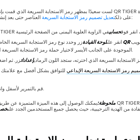
لست سعيدًا بمظهر رمز الاستجابة السريعة الذي قمت بإنشائه؟ لا بأس بذلك لأن
العناصر حتى بعد إنشائها. هكذا كيف تقوم بها:
على ذلك
تعديل تصميم رمز الاستجابة السريعة
لخاص بك، انقر فوق
حسابي
بويب
انقر على
لوحة القيادة
زر وحدد نوع رمز الاستجابة السريعة الخ
الموجودة على الجانب الأيسر لاختيار حملة رمز الاستجابة السريعة التي تريد تعديلها.
 الاستجابة السريعة الذي اخترته، ستجد اللون الرمادي
إعدادات
زر. ثم اض
يم رمز الاستجابة السريعة الإبداعي
للتوافق بشكل أفضل مع علامتك ال
زر.
قم بالتمرير لأسفل وان
ملحوظة:
يمكنك الوصول إلى هذه الميزة المتميزة عن طريق الاشتراك في اشتر
ادة من الهدية الترحيبية، حيث يحصل جميع المستخدمين الجدد على
خصم 7 دو