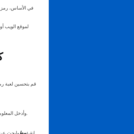
في الأساس، رمز ا
ك
قم بتحسين لعبة رمز
اختر حل رمز QR (على سبيل المثال، vCard، Link in Bio، Multi URL) وأدخل المعلومات المطلوبة.
انقر
نمط
وابحث عن ا