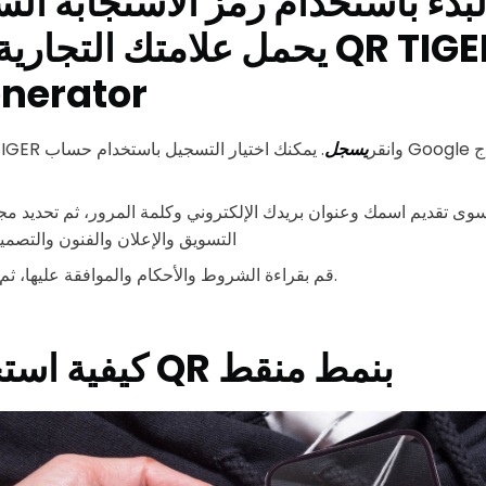
لبدء باستخدام رمز الاستجابة ال
يحمل علامتك التجارية باستخدا
nerator
انتقل إلى QR TIGER وانقر
يسجل
. يمكنك اختيار التسجيل باستخدام حساب Google الخاص بك أو ملء نموذج
سوى تقديم اسمك وعنوان بريدك الإلكتروني وكلمة المرور، ثم تحديد م
التسويق والإعلان والفنون والتصمي
.
قم بقراءة الشروط والأحكام والموافقة عليها، ثم 
كيفية استخدام رموز QR بنمط منقط