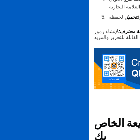
ق
تحميل
ة محترف:
لإنشاء رموز QR ديناميكية مجانية، يمكنك الاشتراك في خطة QR TIGER المجانية والاستمتاع بميزاتها
يعة الخاص
بك