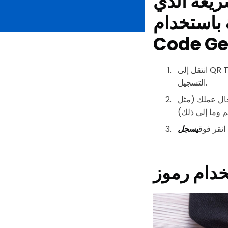
سريعة الذي
م QR TIGER QR
Code Ge
التسجيل.
جال عملك (مثل
م وما إلى ذلك)
انقر فوق
يسجل