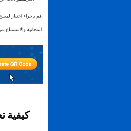
لحفظه.
قم بإجراء اختبار لمسح
كيفية ت