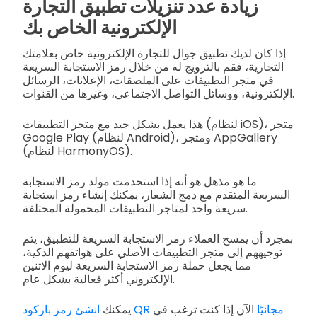
زيادة عدد تنزيلات تطبيق التجارة
الإلكترونية الخاص بك
إذا كان لديك تطبيق جوال للتجارة الإلكترونية خاص بعلامتك
التجارية، فقم بالترويج له من خلال رمز الاستجابة السريعة
في متجر التطبيقات على الملصقات، الإعلانات، الرسائل
الإلكترونية، ووسائل التواصل الاجتماعي، وغيرها من القنوات.
هذا يعمل بشكل جيد مع متجر التطبيقات (لنظام iOS)، متجر
Google Play (لنظام Android)، ومتجر AppGallery
(لنظام HarmonyOS).
ما هو مذهل هو أنه إذا استخدمت مولد رمز الاستجابة
السريعة المتقدم مع دمج الشعار، يمكنك إنشاء رمز استجابة
سريعة واحد لمتاجر التطبيقات المحمولة المختلفة.
بمجرد أن يمسح العملاء رمز الاستجابة السريعة للتطبيق، يتم
توجيههم إلى متجر التطبيقات الأصلي على هواتفهم الذكية،
مما يجعل حملة رمز الاستجابة السريعة ليوم الاثنين
الإلكتروني أكثر فعالية بشكل عام.
انشئ رمز باركود QR مجانيًا
الآن إذا كنت ترغب في
يمكنك