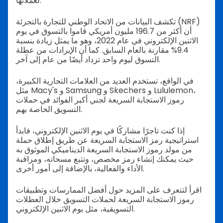
لعملائها.
تكشف البيانات من الاتحاد الوطني للتجارة بالتجزئة (NRF)
أن أكثر من 196.7 مليون أمريكي قاموا بالتسوق في يوم
الاثنين الإلكتروني في عام 2022، وهو ما يمثل زيادة بنسبة
9.4% مقارنة بالعام السابق. كما أن الإيرادات من عطلة
التسوق ليوم واحد تزداد أيضًا من عام إلى آخر.
في الواقع، تستخدم العديد من العلامات التجارية الكبيرة،
مثل Macy's و Samsung و Skechers و Lululemon،
رموز الاستجابة السريعة لجني أكبر الفوائد في حملات
التسويق الخاصة بهم.
إذا كنت تاجرًا مشاركًا في يوم الاثنين الإلكتروني، فابدأ
استراتيجية رمز الاستجابة السريعة عن طريق إطلاق حملة
من مولد رموز الاستجابة السريعة الديناميكي الموثوق به
حيث يمكنك إنشاء رمز مخصص، وتتبع مسحاته، ومراقبة
الأداء والفعالية، بالإضافة إلى أمور أخرى.
اقرأ لتتعرف على المزيد حول أفضل الممارسات وتطبيقات
رموز الاستجابة السريعة لحملات التسويق خلال العطلات
التسويقية، مثل يوم الاثنين الإلكتروني.