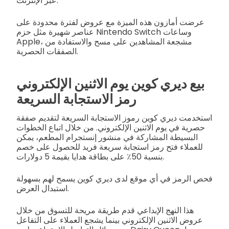
عبر الإنترنت.
عرضت أمازون هذه الميزة مع عروض لفترة محدودة على
عناصر شهيرة مثل حزم Nintendo Switch وساعات
Apple، مشجعة المشاهدين على مسح والاستفادة من
الصفقات الحصرية.
بيع ديري كوين يوم الاثنين الإلكتروني
رمز الاستجابة السريعة
استخدمت ديري كوين رموز الاستجابة السريعة لتقديم صفقة
حصرية في يوم الاثنين الإلكتروني. من خلال اتباع الخطوات
البسيطة المشاركة في منشور إنستجرام المطعم، يمكن
للعملاء فتح رمز استجابة سريعة فريد للحصول على خصم
بنسبة 50٪ على بطاقة هدايا بقيمة 5 دولارات.
فحص الرمز في أي موقع لدى ديري كوين يسمح لهم بسهولة
استبدال العرض.
هذا النهج الإبداعي قدم طريقة مريحة للتسوق من خلال
عروض الاثنين الإلكتروني بينما يشجع العملاء على التفاعل