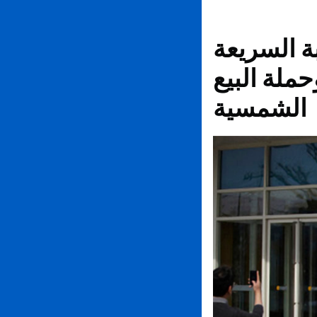
ة Emart؟ تعرف
حملة البيع
الشمسية