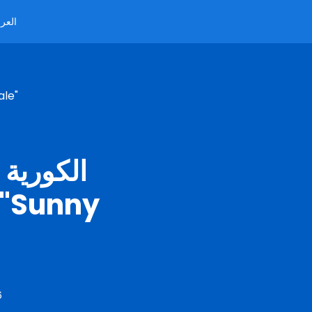
العرب
تستخدم سلسلة متاجر Emart
6