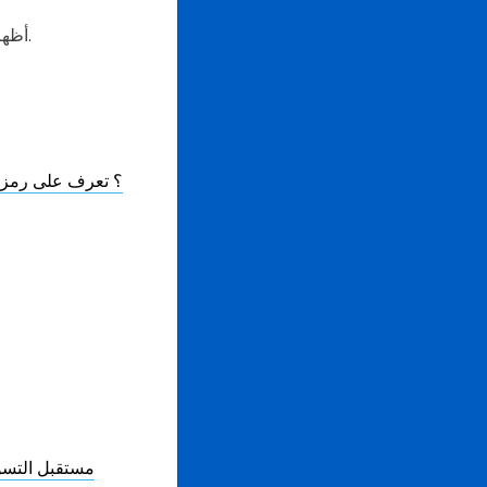
أظهرت إيمارت شجاعتها الابتكارية للعالم من خلال حملتها، التي منحت الناس تجربة تسوق مختلفة.
مستقبل التسوي