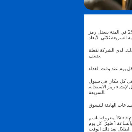
المتجر الرائد في كوريا - إيمارت، نجح بشكل ممتاز في تحسين أرقام مبيعاته بزيادة تبلغ 25 في المئة بفضل رمز
ذلك، لدى الشركة نقطة
ضعف.
اد في كل مكان في سيول
لإنشاء رمز الاستجابة
السريعة.
معروفة باسم "Sunny Sale"، تضمنت جهود إيمارت ترتيب سلسلة ما يسميه "Shadow" رمز الاستجابة السريعة
الذي يعتمد على أشعة الشمس القوية للعرض الصحيح ويمكن مسحه فقط بين الساعة 12 والساعة 1 ظهرًا كل يوم