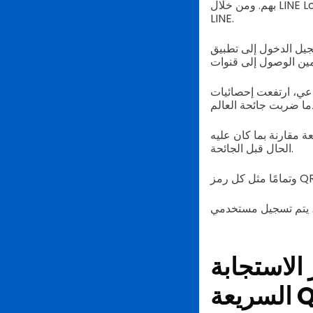
بهم. ومن خلال LINE Login v2.1 الخاص بهم، يمكن لمستخدميهم مسح رمز الاستجابة السريعة لتسجيل الدخول إلى
LINE.
LINE messe، بل صمم أيضًا خصيصًا
اعي، ارتفعت إحصائيات
عة مقارنة بما كان عليه
الحال قبل الجائحة.
الاستجابة