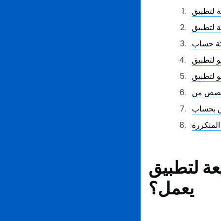
المتكررة
يق LINE، وكيف
يعمل؟