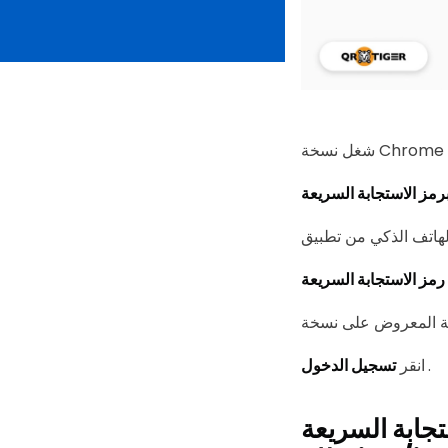
.
تسجيل الدخول
انقر
عة (QR code) على