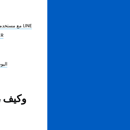
كيفية مشاركة حساب LINE مع مستخدمين آخرين باستخدام رمز الاستجابة السريعة لحساب LINE
كيفية إنشاء 
أنشئ رمز الاستجابة السريعة الخاص بحساب LINE الخاص بك على