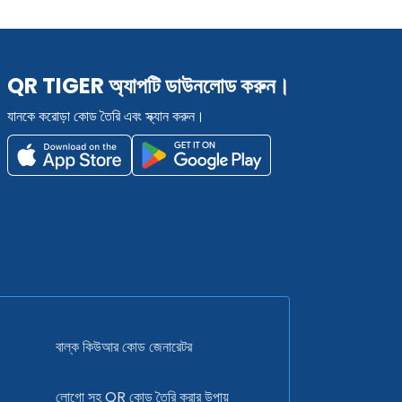
QR TIGER অ্যাপটি ডাউনলোড করুন।
যানকে করোড়া কোড তৈরি এবং স্ক্যান করুন।
বাল্ক কিউআর কোড জেনারেটর
লোগো সহ QR কোড তৈরি করার উপায়