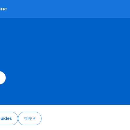
করুন
uides
অধিক +