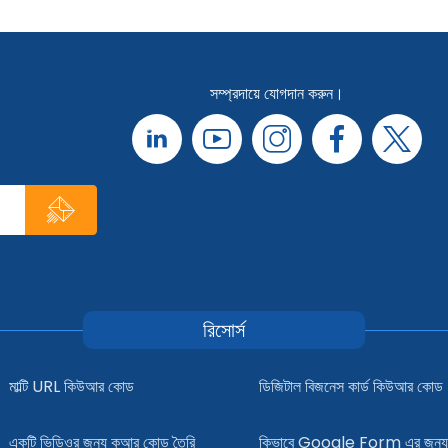
সম্প্রদায়ে যোগদান করুন।
রিসোর্স
মাল্টি URL কিউআর কোড
ডিজিটাল বিজনেস কার্ড কিউআর কোড
একটি ভিডিওর জন্য কুআর কোড তৈরি
কিভাবে Google Form এর জন্য