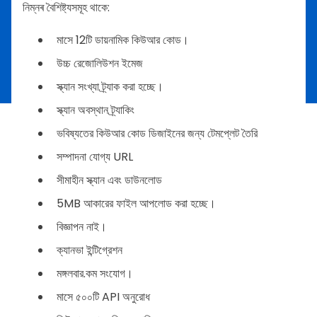
নিম্নৰ বৈশিষ্ট্যসমূহ থাকে:
মাসে 12টি ডায়নামিক কিউআর কোড।
উচ্চ রেজোলিউশন ইমেজ
স্ক্যান সংখ্যা ট্র্যাক করা হচ্ছে।
স্ক্যান অবস্থান ট্র্যাকিং
ভবিষ্যতের কিউআর কোড ডিজাইনের জন্য টেমপ্লেট তৈরি
সম্পাদনা যোগ্য URL
সীমাহীন স্ক্যান এবং ডাউনলোড
5MB আকারের ফাইল আপলোড করা হচ্ছে।
বিজ্ঞাপন নাই।
ক্যানভা ইন্টিগ্রেশন
মঙ্গলবার.কম সংযোগ।
মাসে ৫০০টি API অনুরোধ