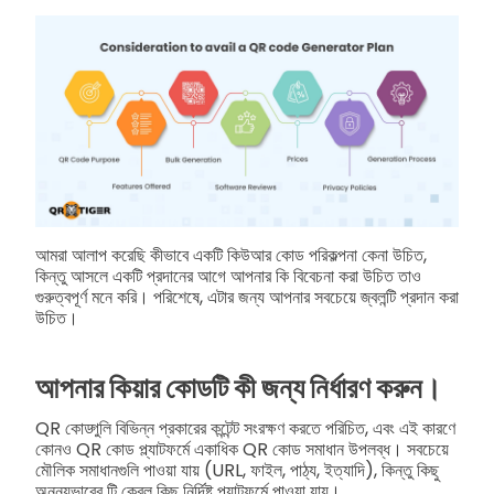
আমরা আলাপ করেছি কীভাবে একটি কিউআর কোড পরিকল্পনা কেনা উচিত,
কিন্তু আসলে একটি প্রদানের আগে আপনার কি বিবেচনা করা উচিত তাও
গুরুত্বপূর্ণ মনে করি। পরিশেষে, এটার জন্য আপনার সবচেয়ে জ্বলন্টি প্রদান করা
উচিত।
আপনার কিয়ার কোডটি কী জন্য নির্ধারণ করুন।
QR কোড্গুলি বিভিন্ন প্রকারের কন্টেন্ট সংরক্ষণ করতে পরিচিত, এবং এই কারণে
কোনও QR কোড প্ল্যাটফর্মে একাধিক QR কোড সমাধান উপলব্ধ। সবচেয়ে
মৌলিক সমাধানগুলি পাওয়া যায় (URL, ফাইল, পাঠ্য, ইত্যাদি), কিন্তু কিছু
অনন্যভাবের টি কেবল কিছু নির্দিষ্ট প্ল্যাটফর্মে পাওয়া যায়।