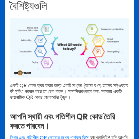
বৈশিষ্ট্যগুলি
একটি QR কোড ক্রয় করার জন্য একটি মাধ্যম খুঁজতে যখন, তাদের সফ্টওয়্যার
কী সুবিধা প্রদান করে তা চেক করুন। সাদাসিধারণভাবে বলা, সবসময় একটি
ডায়নামিক QR কোড জেনারেটর খুঁজুন।
আপনি স্থায়ী এবং গতিশীল QR কোড তৈরি
করতে পারবেন।
স্থির এবং গতিশীল QR কোডের মধ্যে পার্থক্য কি?
ফাংশনালিটি? যদি আপনি