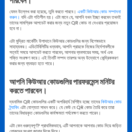
পারবেন।
যেমন উল্লেখ করা হয়েছে, তুমি করতে পারবে।
একটি কিউআর কোড সম্পাদনা
করুন।
যদি এটা গতিশীল হয়। এটা মানে যে, আপনি যখন ইচ্ছা করবেন তখনই
তাদের সামগ্রিক আপডেট করার জন্য নতুন QR কোড না দেওয়ার প্রয়োজন
হবে না।
এটা মুদ্রিত মার্কেটিং উপাদানে কিউআর কোডগুলির জন্য বিশেষভাবে
সাহায্যকর। এডিটেবিলিটির ধন্যবাদ, আপনি প্রায়কে নিজের নির্দেশাবলীকে
সত্যই সময়ে আপডেট করতে পারবেন, আপনার ব্যবসায়ের সময়, অর্থ এবং
শক্তি সংরক্ষণ করে। এই তিনটি সম্পদ তারপর অন্য উদ্যোগে কেন্দ্রিককরণ
করার জন্য ব্যবহৃত হতে পারে।
আপনি কিউআর কোডগুলির পারফরমেন্স মনিটর
করতে পারবেন।
দ্যনামিক QR কোডগুলির একটি অপরিহার্য বৈশিষ্ট্য হচ্ছে তাদের
কিউআর কোড
ট্র্যাকিং
এটা যোগ্যতা সাধন করে। যে কেউ যে QR কোড তৈরি করে তারা
তাদের বিধায়কৃত কোডগুলির কার্যক্ষমতা পর্যবেক্ষণ করতে পারেন।
এটা কেন গুরুত্বপূর্ণ? প্রাথমিকভাবে, এটি আপনাকে আপনার কোড দিয়ে জড়িত
লোকদের সংখ্যা জানার দিকে দিবে।