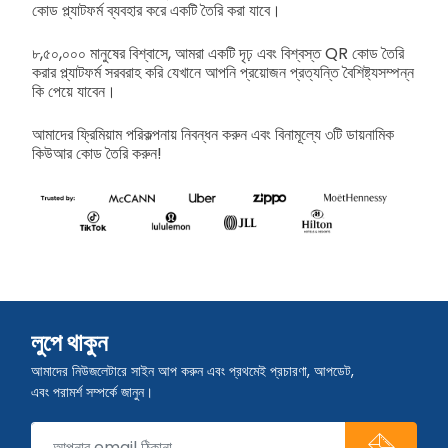
কোড প্ল্যাটফর্ম ব্যবহার করে একটি তৈরি করা যাবে।
৮,৫০,০০০ মানুষের বিশ্বাসে, আমরা একটি দৃঢ় এবং বিশ্বস্ত QR কোড তৈরি
করার প্ল্যাটফর্ম সরবরাহ করি যেখানে আপনি প্রয়োজন প্রত্যন্তি বৈশিষ্ট্যসম্পন্ন
কি পেয়ে যাবেন।
আমাদের ফ্রিমিয়াম পরিকল্পনায় নিবন্ধন করুন এবং বিনামূল্যে ৩টি ডায়নামিক
কিউআর কোড তৈরি করুন!
লুপে থাকুন
আমাদের নিউজলেটারে সাইন আপ করুন এবং প্রথমেই প্রচারণা, আপডেট,
এবং পরামর্শ সম্পর্কে জানুন।