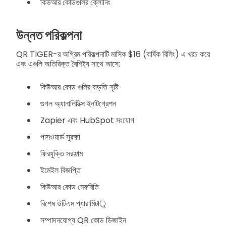
কিউআর কোডগুলির ক্লোনিং
উন্নত পরিকল্পনা
QR TIGER-র অগ্রিম পরিকল্পনাটি মাসিক $16 (বার্ষিক বিলিং) এ খরচ করে
এবং এগুলি অতিরিক্ত বৈশিষ্ট্য সাথে আসে:
কিউআর কোড গুলির বাড়তি সৃষ্টি
গুগল অ্যানালিটিক্স ইনটিগ্রেশন
Zapier এবং HubSpot সংযোগ
পাসওয়ার্ড সুরক্ষা
ফিরযুক্তি সরঞ্জাম
ইমেইল বিজ্ঞপ্তি
কিউআর কোড মেরুরিতি
বিশেষ উটিএম প্যারামিটার্‌্‌
সম্পাদনযোগ্য QR কোড ডিজাইন