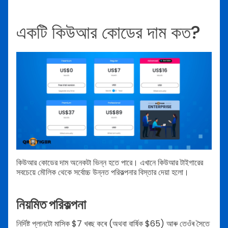
একটি কিউআর কোডের দাম কত?
কিউআর কোডের দাম অনেকটা ভিন্ন হতে পারে। এখানে কিউআর টাইগারের
সবচেয়ে মৌলিক থেকে সর্বোচ্চ উন্নত পরিকল্পনার বিস্তার দেয়া হলো।
নিয়মিত পরিকল্পনা
নিৰ্দিষ্ট প্লানটো মাসিক $7 খৰছ কৰে (অথবা বাৰ্ষিক $65) আৰু তেওঁৰ সৈতে