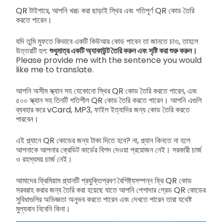
QR টাইগারে, আপনি খরচ করা ছাড়াই স্থির এবং গতিপূর্ণ QR কোড তৈরি
করতে পারেন।
যদি তুমি মুফতে কিভাবে একটি কিউআর কোড পাবেন তা জানতে চাও, তাহলে
উত্তরটি হল:
শুধুমাত্র একটি অ্যাকাউন্ট তৈরি করুন এবং সৃষ্টি করা শুরু করুন।
Please provide me with the sentence you would
like me to translate.
আপনি অসীম স্ক্যান সহ যেকোনো স্থির QR কোড তৈরি করতে পারেন, এবং
৫০০ স্ক্যান সহ তিনটি গতিশীল QR কোড তৈরি করতে পারেন। আপনি এগুলি
ব্যবহার করে vCard, MP3, ফাইল ইত্যাদির জন্য কোড তৈরি করতে
পারবেন।
এই প্ল্যানে QR কোডের জন্য টাকা দিতে হবে? না, প্ল্যান কিনতে না হলে
আপনাকে আপনার ক্রেডিট কার্ডের বিশদ দেওয়া প্রয়োজন নেই। সরকারী চার্জ
ও রহস্যময় চার্জ নেই।
আমাদের ফ্রিমিয়াম প্ল্যানটি প্রযুক্তিপ্রবণ বৈশিষ্ট্যসম্পন্ন ফ্রি QR কোড
সরবরাহ করার জন্য তৈরি করা হয়েছে যাতে আপনি পেশাদার গ্রেড QR কোডের
সুবিধাগুলির অভিজ্ঞতা অনুভব করতে পারেন এবং দেখতে পারেন তারা যথেষ্ট
মুল্যবান নিবেনি কিনা।