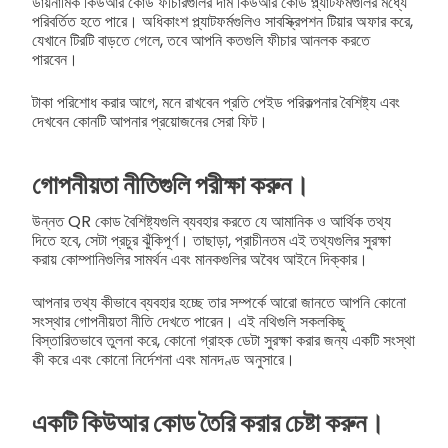
ডায়নামিক কিউআর কোড ফীচারগুলির দাম কিউআর কোড প্ল্যাটফর্মগুলির মধ্যে
পরিবর্তিত হতে পারে। অধিকাংশ প্ল্যাটফর্মগুলিও সাবস্ক্রিপশন টিয়ার অফার করে,
যেখানে টিরটি বাড়তে গেলে, তবে আপনি কতগুলি ফীচার আনলক করতে
পারবেন।
টাকা পরিশোধ করার আগে, মনে রাখবেন প্রতি পেইড পরিকল্পনার বৈশিষ্ট্য এবং
দেখবেন কোনটি আপনার প্রয়োজনের সেরা ফিট।
গোপনীয়তা নীতিগুলি পরীক্ষা করুন।
উন্নত QR কোড বৈশিষ্ট্যগুলি ব্যবহার করতে যে আমানিক ও আর্থিক তথ্য
দিতে হবে, সেটা প্রচুর ঝুঁকিপূর্ণ। তাছাড়া, প্রাচীনতম এই তথ্যগুলির সুরক্ষা
করায় কোম্পানিগুলির সামর্থন এবং মানকগুলির অবৈধ আইনে দিক্‌কার।
আপনার তথ্য কীভাবে ব্যবহার হচ্ছে তার সম্পর্কে আরো জানতে আপনি কোনো
সংস্থার গোপনীয়তা নীতি দেখতে পারেন। এই নথিগুলি সকলকিছু
বিস্তারিতভাবে তুলনা করে, কোনো গ্রাহক ডেটা সুরক্ষা করার জন্য একটি সংস্থা
কী করে এবং কোনো নির্দেশনা এবং মানদণ্ড অনুসারে।
একটি কিউআর কোড তৈরি করার চেষ্টা করুন।