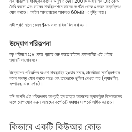
এই পরিকল্পনা সাবস্ক্রাইবারদের অনুমতি দেয় 1,200 টি ডায়নামিক QR কোড
তৈরি করতে এবং তাদের সাবস্ক্রিপশনে তাদের সংগঠন থেকে একজন অব্যক্তিও
যোগ করতে। ফাইল আপলোডের আকারও 60MB-এ বৃদ্ধি পায়।
এটা প্রতি মাসে কেবল $৮৯ এবং বার্ষিক বিল করা হয়।
উদ্যোগ পরিকল্পনা
বড় পরিমাণে QR কোড প্রচার শুরু করতে চাইলে কোম্পানিরা এই পেইড
প্ল্যানটি ভালোবাসবে।
উদ্যোগের পরিকল্পিত অংশে সাবস্ক্রাইব হওয়ার সময়ে, মার্কেটাররা সাবস্ক্রিপশনে
দলের সদস্য যোগ করতে পারে এবং তাদেরকে ভূমিকা দেওয়া যায় (অ্যাডমিন,
সম্পাদক, এবং দর্শক)।
যদি আপনি এই পরিকল্পনায় আগ্রহী হন তাহলে আমাদের অ্যাকাউন্ট বিশেষজ্ঞদের
সাথে যোগাযোগ করুন আমাদের কর্পোরেট সমাধান সম্পর্কে অধিক জানতে।
কিভাবে একটি কিউআর কোড