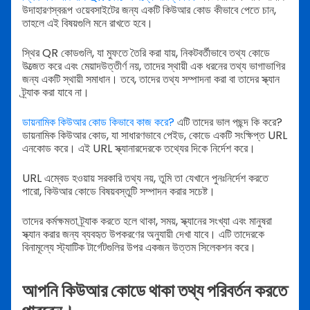
উদাহারণস্বরূপ ওয়েবসাইটের জন্য একটি কিউআর কোড কীভাবে পেতে চান,
তাহলে এই বিষয়গুলি মনে রাখতে হবে।
স্থির QR কোডগুলি, যা মুফতে তৈরি করা যায়, নিকটবর্তীভাবে তথ্য কোডে
উত্জেত করে এবং মেয়াদউত্তীর্ণ নয়, তাদের স্থায়ী এক ধরনের তথ্য ভাগাভাগির
জন্য একটি স্থায়ী সমাধান। তবে, তাদের তথ্য সম্পাদনা করা বা তাদের স্ক্যান
ট্র্যাক করা যাবে না।
ডায়নামিক কিউআর কোড কিভাবে কাজ করে?
এটি তাদের ভাল পছন্দ কি করে?
ডায়নামিক কিউআর কোড, যা সাধারণভাবে পেইড, কোডে একটি সংক্ষিপ্ত URL
এনকোড করে। এই URL স্ক্যানারদেরকে তথ্যের দিকে নির্দেশ করে।
URL এম্বেড হওয়ায় সরকারি তথ্য নয়, তুমি তা যেখানে পুনঃনির্দেশ করতে
পারো, কিউআর কোডে বিষয়বস্তুটি সম্পাদন করার সচেষ্ট।
তাদের কর্মক্ষমতা ট্র্যাক করতে হলে থাকা, সময়, স্ক্যানের সংখ্যা এবং মানুষরা
স্ক্যান করার জন্য ব্যবহৃত উপকরণের অনুযায়ী দেখা যাবে। এটি তাদেরকে
বিনামূল্যে স্ট্যাটিক টার্গেটগুলির উপর একজন উত্তম সিলেকশন করে।
আপনি কিউআর কোডে থাকা তথ্য পরিবর্তন করতে