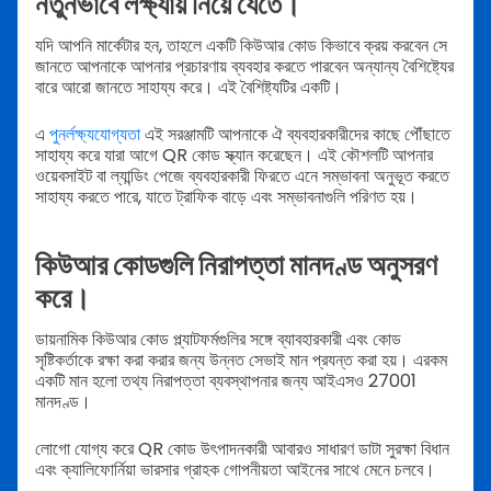
নতুনভাবে লক্ষ্যায় নিয়ে যেতে।
যদি আপনি মার্কেটার হন, তাহলে একটি কিউআর কোড কিভাবে ক্রয় করবেন সে
জানতে আপনাকে আপনার প্রচারণায় ব্যবহার করতে পারবেন অন্যান্য বৈশিষ্ট্যের
বারে আরো জানতে সাহায্য করে। এই বৈশিষ্ট্যটির একটি।
এ
পুনর্লক্ষ্যযোগ্যতা
এই সরঞ্জামটি আপনাকে ঐ ব্যবহারকারীদের কাছে পৌঁছাতে
সাহায্য করে যারা আগে QR কোড স্ক্যান করেছেন। এই কৌশলটি আপনার
ওয়েবসাইট বা ল্যান্ডিং পেজে ব্যবহারকারী ফিরতে এনে সম্ভাবনা অনুভূত করতে
সাহায্য করতে পারে, যাতে ট্রাফিক বাড়ে এবং সম্ভাবনাগুলি পরিণত হয়।
কিউআর কোডগুলি নিরাপত্তা মানদণ্ড অনুসরণ
করে।
ডায়নামিক কিউআর কোড প্ল্যাটফর্মগুলির সঙ্গে ব্যাবহারকারী এবং কোড
সৃষ্টিকর্তাকে রক্ষা করা করার জন্য উন্নত সেভাই মান প্রযন্ত করা হয়। এরকম
একটি মান হলো তথ্য নিরাপত্তা ব্যবস্থাপনার জন্য আইএসও 27001
মানদণ্ড।
লোগো যোগ্য করে QR কোড উৎপাদনকারী আবারও সাধারণ ডাটা সুরক্ষা বিধান
এবং ক্যালিফোর্নিয়া ভারসার গ্রাহক গোপনীয়তা আইনের সাথে মেনে চলবে।