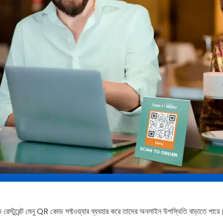
ক্টিভ রেস্টুরেন্ট মেনু QR কোড সফ্টওয়্যার ব্যবহার করে তাদের অনলাইন উপস্থিতি বাড়াতে পারে