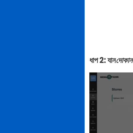
ধাপ 2: যান
দোকান