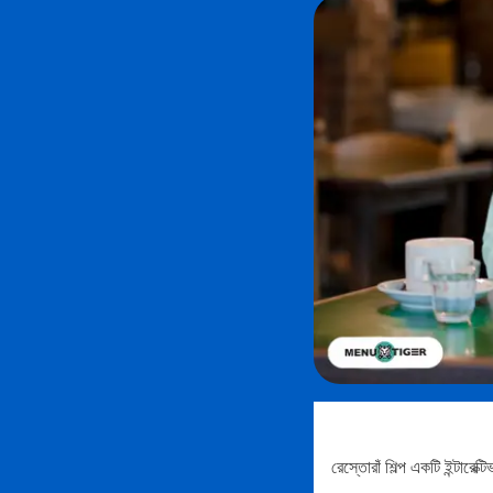
রেস্তোরাঁ শিল্প একটি ইন্টারে