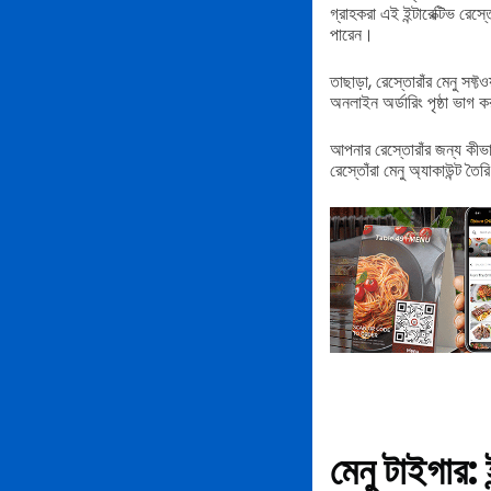
গ্রাহকরা এই ইন্টারেক্টিভ রেস
পারেন।
তাছাড়া, রেস্তোরাঁর মেনু সফ
অনলাইন অর্ডারিং পৃষ্ঠা ভাগ 
আপনার রেস্তোরাঁর জন্য কীভা
রেস্তোঁরা মেনু অ্যাকাউন্ট তৈ
মেনু টাইগার: 