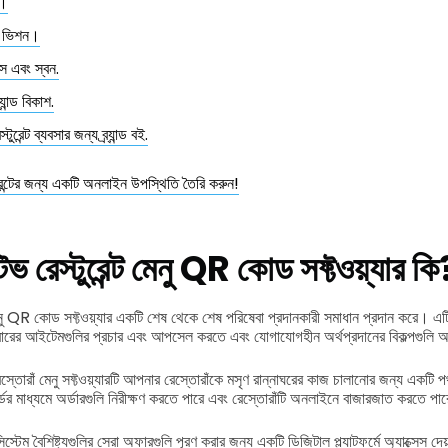
া।
ং ভিশন।
য়েস এবং স্বন.
্র্যান্ড বিকাশ.
ুরেন্ট ব্যবসার জন্য ব্র্যান্ড বই.
ন্টের জন্য একটি অনলাইন উপস্থিতি তৈরি করুন!
্টিভ রেস্টুরেন্ট মেনু QR কোড সফ্টওয়্যার কি
ঁ মেনু QR কোড সফ্টওয়্যার একটি শেষ থেকে শেষ পরিষেবা প্রদানকারী সমাধান প্রদান করে। 
াবারের আইটেমগুলির প্রচার এবং আপসেল করতে এবং যোগাযোগহীন অর্থপ্রদানের বিকল্পগুলি 
 রেস্তোরাঁ মেনু সফ্টওয়্যারটি আপনার রেস্তোরাঁকে মসৃণ রান্নাঘরের কাজ চালানোর জন্য একটি
্ডের মাধ্যমে অর্ডারগুলি নিরীক্ষণ করতে পারে এবং রেস্তোরাঁটি অনলাইনে বাজারজাত করতে পা
িস্টেম বৈশিষ্ট্যগুলির সেরা অফারগুলি পূরণ করার জন্য একটি ডিজিটাল প্ল্যাটফর্মে অ্যাক্সেস দ