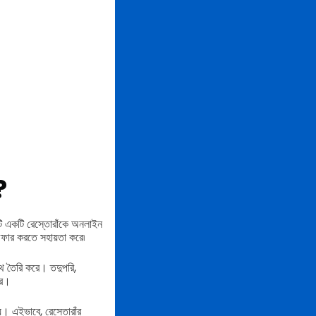
?
এটি একটি রেস্তোরাঁকে অনলাইন
অফার করতে সহায়তা করে৷
 পথ তৈরি করে। তদুপরি,
রে।
েয়। এইভাবে, রেস্তোরাঁর