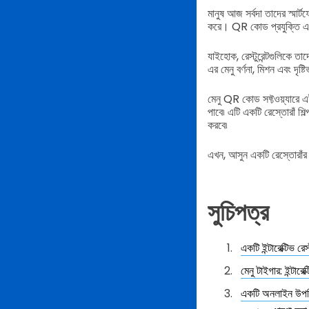
মানুষ আজ সর্বদা তাদের স্মার্
করে। QR কোড প্রযুক্তি এবং ই
যাইহোক, রেস্টুরেন্টগুলিকে তাদ
এর মেনু বর্ণনা, মিশন এবং দৃ
মেনু QR কোড সফ্টওয়্যারে এ
পাবে৷
এটি একটি রেস্তোরাঁ শি
করবে৷
এখন, আসুন একটি রেস্তোরাঁর 
সুচিপত্র
একটি ইন্টারেক্টিভ রে
মেনু টাইগার: ইন্টার
একটি অনলাইন উপস্থ