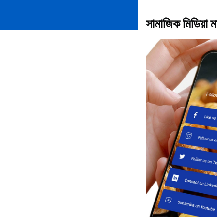
সামাজিক মিডিয়া মা