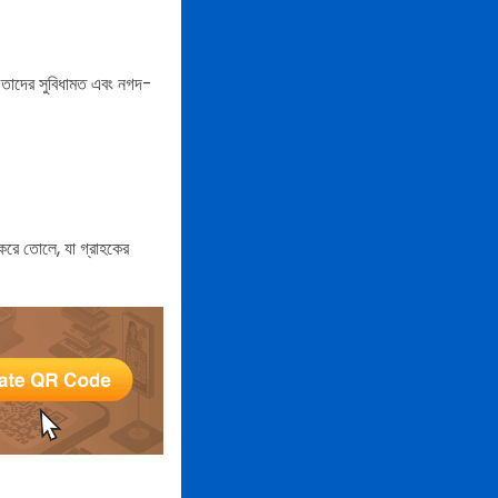
ে তাদের সুবিধামত এবং নগদ-
 করে তোলে, যা গ্রাহকের