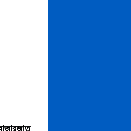
 বাজারজাত