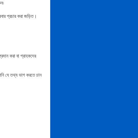
ুন৷
ষেবার প্রচার করা জড়িত।
 প্রদান করা বা গ্রাহকদের
নি যে তথ্য ভাগ করতে চান