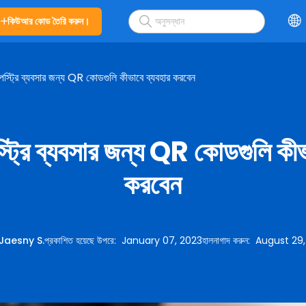
কিউআর কোড তৈরি করুন।
স্ট্রি ব্যবসার জন্য QR কোডগুলি কীভাবে ব্যবহার করবেন
ট্রি ব্যবসার জন্য QR কোডগুলি কীভ
করবেন
Jaesny S.
প্রকাশিত হয়েছে উপরে
:
January 07, 2023
হালনাগাদ করুন
:
August 29,