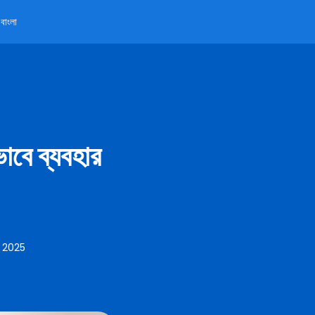
বাংলা
াবে ব্যবহার
 2025