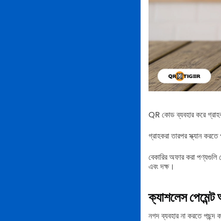
QR কোড ব্যবহার করে গ্রাহকদ
গ্রাহকরা তারপর স্ক্যান করতে
বেকারির অফার করা পণ্যগুলি দ
এবং দক্ষ।
ক্যাশলেস পেমেন্ট
নগদ ব্যবহার না করতে পছন্দ 