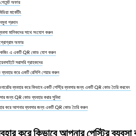
পেমেন্ট অফার
ডিয়া মার্কেটিং
 নমুনা প্রদান
ব্যবসা মালিকদের সাথে সংযোগ করুন
প্রোগ্রাম অফার
যাকেজিং এ একটি QR কোড যোগ করুন
়েবসাইটে সরাসরি গ্রাহকদের
্যবহার করে একটি রেসিপি শেয়ার করুন
রেটর ব্যবহার করে কিভাবে একটি পেস্ট্রি ব্যবসার জন্য একটি QR কোড তৈরি করবেন
যবসার জন্য QR কোড ব্যবহার করার সুবিধা
র করে আপনার ব্যবসার জন্য একটি QR কোড তৈরি করুন
হার করে কিভাবে আপনার পেস্ট্রি ব্যবসা