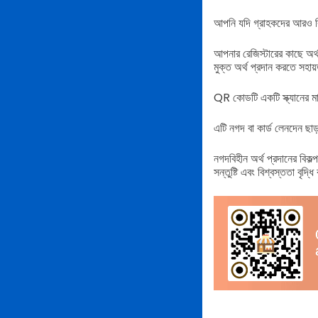
আপনি যদি গ্রাহকদের আরও বি
আপনার রেজিস্টারের কাছে অর
মুক্ত অর্থ প্রদান করতে সহায
QR কোডটি একটি স্ক্যানের মাধ
এটি নগদ বা কার্ড লেনদেন ছা
নগদবিহীন অর্থ প্রদানের বিক
সন্তুষ্টি এবং বিশ্বস্ততা বৃদ্