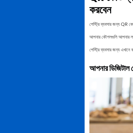
করবেন
পেস্ট্রি ব্যবসার জন্য QR 
আপনার কৌশলগুলি আপনার লক্ষ্
পেস্ট্রি ব্যবসার জন্য এখানে
আপনার ডিজিটাল মে