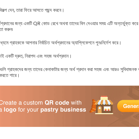
কল্প দেন, তারা ফিরে আসতে পছন্দ করবে।
্থপ্রদানের জন্য একটি QR কোড রেখে অথবা তাদের বিল দেওয়ার সময় এটি অন্তর্ভুক্ত কর
়তা করুন৷
্যমে গ্রাহককে আপনার নির্বাচিত অর্থপ্রদানের অ্যাপ্লিকেশনে পুনঃনির্দেশ করে।
ড়াই একটি দ্রুত, নিরাপদ এবং সহজ অর্থপ্রদান।
ল্পগুলি গ্রাহকদের জন্য তাদের কেনাকাটার জন্য অর্থ প্রদান করা সহজ এবং আরও সুবিধাজনক
ধি করতে পারে।