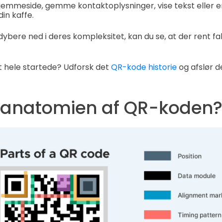
jemmeside, gemme kontaktoplysninger, vise tekst eller 
in kaffe.
dybere ned i deres kompleksitet, kan du se, at der rent f
et hele startede? Udforsk det
QR-kode historie
og afslør d
 anatomien af QR-koden