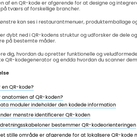
en af en QR-kode er afgørende for at designe og integre
 på tværs af forskellige brancher.
mønstre kan ses i restaurantmenuer, produktemballage o
er dybt ned i QR-kodens struktur og udforsker de dele og
gere på bestemte måder.
 lære dig, hvordan du opretter funktionelle og veludforme
ste QR-kodegenerator og endda hvordan du scanner dem
else
r en QR-kode?
r anatomien af QR-koden?
ata moduler indeholder den kodede information
inder mønstre identificerer QR-koden
dretningsskabeloner bestemmer QR-kodeorienteringen
et stille område er afgørende for at lokalisere QR-kode