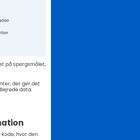
et på spørgsmålet,
ter, der gør det
lejrede data.
mation
R-kode, hvor den