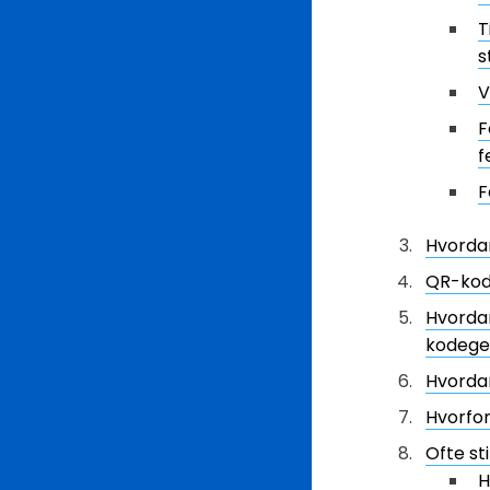
T
s
V
F
f
F
Hvorda
QR-kode
Hvorda
kodege
Hvorda
Hvorfor
Ofte st
H