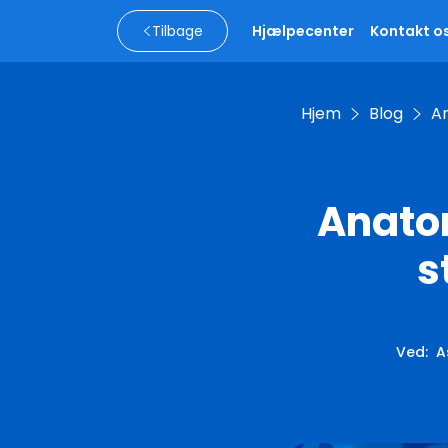
Tilbage
Hjælpecenter
Kontakt o
Hjem
Blog
An
Anato
s
Ved
:
A