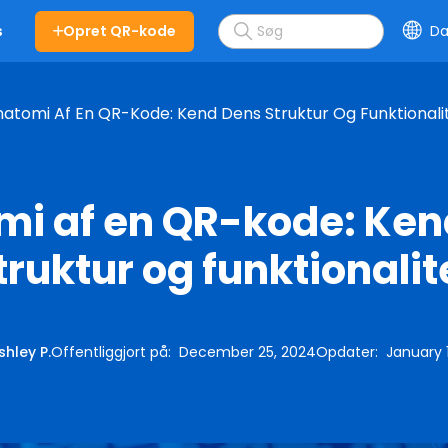
Opret QR-kode
Da
s
atomi Af En QR-Kode: Kend Dens Struktur Og Funktionali
mi af en QR-kode: Ken
truktur og funktionalit
shley P.
Offentliggjort på
:
December 25, 2024
Opdater
:
January 