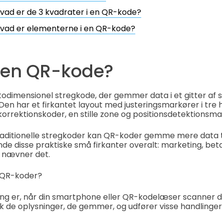
vad er de 3 kvadrater i en QR-kode?
vad er elementerne i en QR-kode?
 en QR-kode?
odimensionel stregkode, der gemmer data i et gitter af s
Den har et firkantet layout med justeringsmarkører i tre h
lkorrektionskoder, en stille zone og positionsdetektionsma
traditionelle stregkoder kan QR-koder gemme mere data
inde disse praktiske små firkanter overalt: marketing, beta
 nævner det.
r QR-koder?
ning er, når din smartphone eller QR-kodelæser scanner
 de oplysninger, de gemmer, og udfører visse handlinger