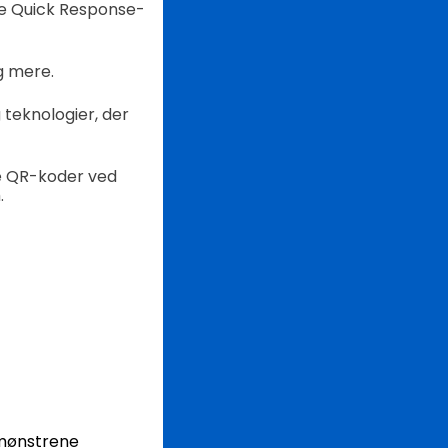
re Quick Response-
g mere.
 teknologier, der
de QR-koder ved
.
 mønstrene