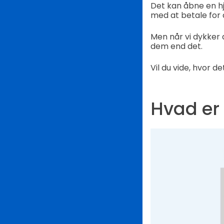
Det kan åbne en h
med at betale for d
Men når vi dykker 
dem end det.
Vil du vide, hvor d
Hvad er