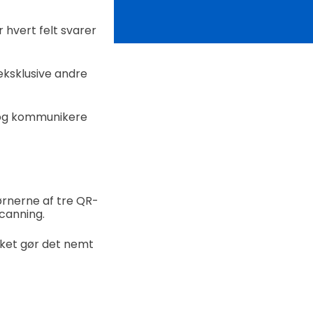
 hvert felt svarer
eksklusive andre
 og kommunikere
ørnerne af tre QR-
scanning.
ilket gør det nemt