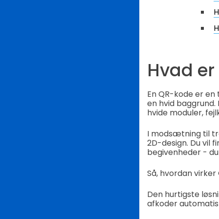
H
H
Hvad er
En QR-kode er en t
en hvid baggrund. 
hvide moduler, fej
I modsætning til 
2D-design. Du vil f
begivenheder - du
Så, hvordan virke
Den hurtigste løs
afkoder automatisk