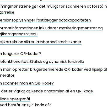
imingmønstrene gør det muligt for scanneren at forstå 
tørrelse
ersionsoplysninger fastlægger datakapaciteten
ormatinformationen inkluderer maskeringsmønster og
ejlkorrigeringsniveau
ejlkorrektion sikrer læsbarhed trods skader
n fungerer QR-koder?
funktionalitet: Statisk og dynamisk forskelle
n man opretter brugerdefinerede QR-koder ved hjælp a
nerator
n scanner man en QR-kode?
 det er vigtigt at kende anatomien af en QR-kode
illede spørgsmål
vad består en QR-kode af?