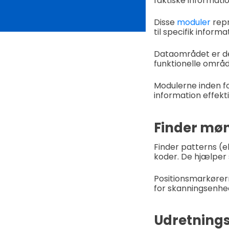
faktiske informati
Disse
moduler
repr
til specifik informa
Dataområdet er den
funktionelle områd
Modulerne inden 
information effekti
Finder møn
Finder patterns (e
koder. De hjælper 
Positionsmarkørern
for skanningsenhed
Udretning