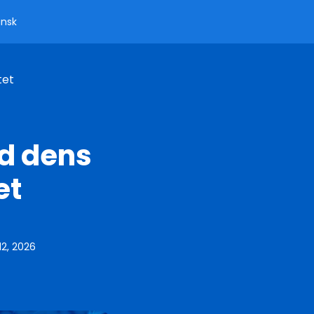
nsk
tet
d dens
et
12, 2026