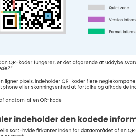
rdan QR-koder fungerer, er det afgørende at uddybe svar
ode?
”
 ligner pixels, indeholder QR-koder flere nøglekomponen
rtphone eller skanningsenhed at fortolke og afkode de ind
 af anatomi af en QR-kode:
er indeholder den kodede infor
duelle sort-hvide firkanter inden for dataområdet af en Q