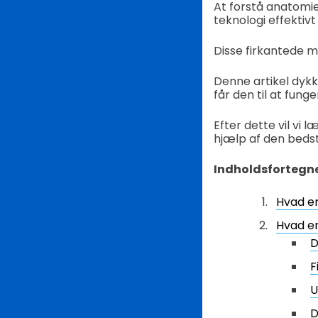
At forstå anatomi
teknologi effektivt
Disse firkantede 
Denne artikel dykk
får den til at fun
Efter dette vil vi
hjælp af den bed
Indholdsfortegn
Hvad e
Hvad e
D
F
U
D