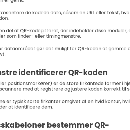
on er gemt.
æsentere de kodede data, såsom en URL eller tekst, hvor
tion.
 del af QR-kodegitteret, der indeholder disse moduler, 
er som finder- eller timingmønstre.
for dataområdet gør det muligt for QR-koden at gemme
vt.
stre identificerer QR-koden
ller positionsmarkører) er de store firkantede former i hj
scannere med at registrere og justere koden korrekt til 
e er typisk sorte firkanter omgivet af en hvid kontur, hv
er at identificere dem.
sskabeloner bestemmer QR-