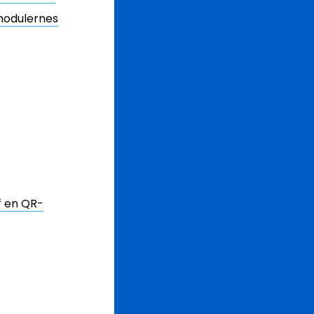
modulernes
f en QR-