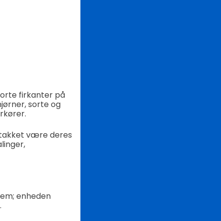
orte firkanter på
jørner, sorte og
rkører.
 takket være deres
linger,
 dem; enheden
.