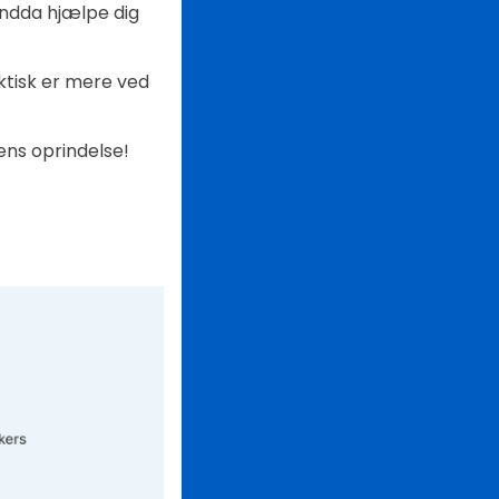
endda hjælpe dig
aktisk er mere ved
ens oprindelse!
?