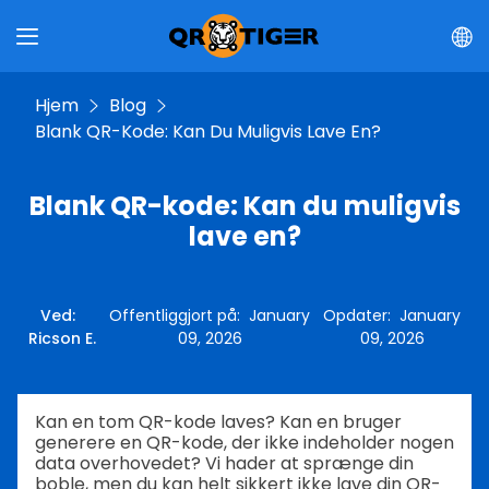
Hjem
Blog
Blank QR-Kode: Kan Du Muligvis Lave En?
Blank QR-kode: Kan du muligvis
lave en?
Ved
:
Offentliggjort på
:
January
Opdater
:
January
Ricson E.
09, 2026
09, 2026
Kan en tom QR-kode laves? Kan en bruger
generere en QR-kode, der ikke indeholder nogen
data overhovedet? Vi hader at sprænge din
boble, men du kan helt sikkert ikke lave din QR-