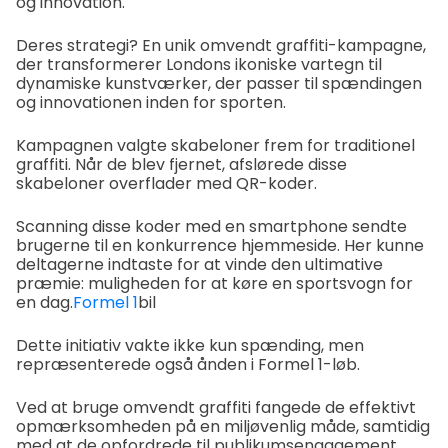
og innovation.
Deres strategi? En unik omvendt graffiti-kampagne,
der transformerer Londons ikoniske vartegn til
dynamiske kunstværker, der passer til spændingen
og innovationen inden for sporten.
Kampagnen valgte skabeloner frem for traditionel
graffiti. Når de blev fjernet, afslørede disse
skabeloner overflader med QR-koder.
Scanning disse koder med en smartphone sendte
brugerne til en konkurrence hjemmeside. Her kunne
deltagerne indtaste for at vinde den ultimative
præmie: muligheden for at køre en sportsvogn for
en dag.
Formel 1
bil
Dette initiativ vakte ikke kun spænding, men
repræsenterede også ånden i Formel 1-løb.
Ved at bruge omvendt graffiti fangede de effektivt
opmærksomheden på en miljøvenlig måde, samtidig
med at de opfordrede til publikumsengagement