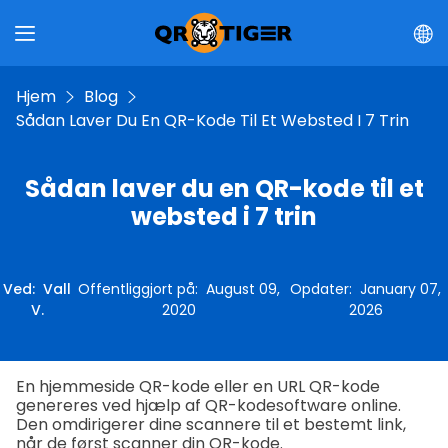
Hjem
Blog
Sådan Laver Du En QR-Kode Til Et Websted I 7 Trin
Sådan laver du en QR-kode til et
websted i 7 trin
Ved
:
Vall
Offentliggjort på
:
August 09,
Opdater
:
January 07,
V.
2020
2026
En hjemmeside QR-kode eller en URL QR-kode
genereres ved hjælp af QR-kodesoftware online.
Den omdirigerer dine scannere til et bestemt link,
når de først scanner din QR-kode.