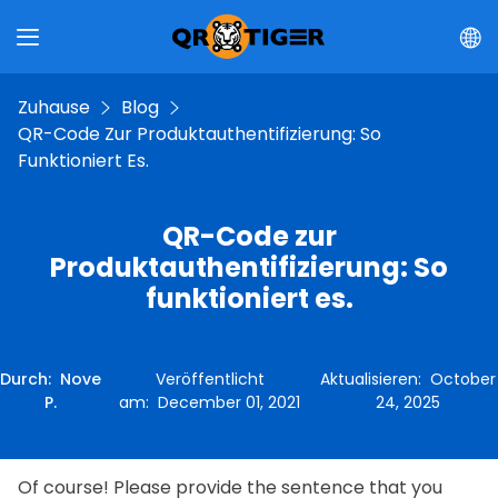
Zuhause
Blog
QR-Code Zur Produktauthentifizierung: So
Funktioniert Es.
QR-Code zur
Produktauthentifizierung: So
funktioniert es.
Durch
:
Nove
Veröffentlicht
Aktualisieren
:
October
P.
am
:
December 01, 2021
24, 2025
Of course! Please provide the sentence that you