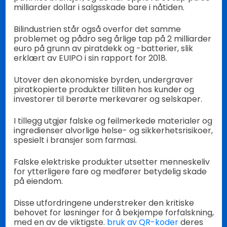
milliarder dollar i salgsskade bare i nåtiden.
Bilindustrien står også overfor det samme
problemet og pådro seg årlige tap på 2 milliarder
euro på grunn av piratdekk og -batterier, slik
erklært av EUIPO i sin rapport for 2018.
Utover den økonomiske byrden, undergraver
piratkopierte produkter tilliten hos kunder og
investorer til berørte merkevarer og selskaper.
I tillegg utgjør falske og feilmerkede materialer og
ingredienser alvorlige helse- og sikkerhetsrisikoer,
spesielt i bransjer som farmasi.
Falske elektriske produkter utsetter menneskeliv
for ytterligere fare og medfører betydelig skade
på eiendom.
Disse utfordringene understreker den kritiske
behovet for løsninger for å bekjempe forfalskning,
med en av de viktigste.
bruk av QR-koder
deres