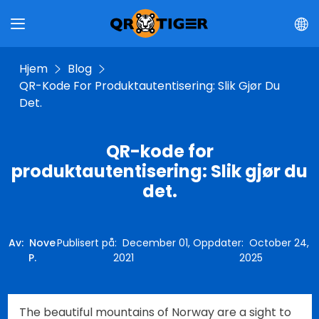
Hjem
Blog
QR-Kode For Produktautentisering: Slik Gjør Du
Det.
QR-kode for
produktautentisering: Slik gjør du
det.
Av
:
Nove
Publisert på
:
December 01,
Oppdater
:
October 24,
P.
2021
2025
The beautiful mountains of Norway are a sight to