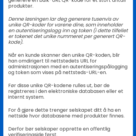
generere en bulk-URL QR-kode for et stort antall
produkter.
Denne løsningen lar deg generere tusenvis av
unike QR-koder for varene dine, som inneholder
en autentiseringslogg inn og token (i dette tilfellet
er tokenet det unike nummeret per generert QR-
kode).
Når en kunde skanner den unike QR-koden, blir
han omdirigert til nettstedets URL for
administrasjonen med en autentiseringspålogging
og token som vises på nettsteds-URL-en.
Før disse unike QR-kodene rulles ut, bør de
registreres i den elektroniske databasen eller et
internt system.
For å gjøre dette trenger selskapet ditt å ha en
nettside hvor databasene med produkter finnes.
Derfor bør selskaper opprette en offentlig
verifiseringside først.