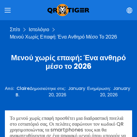
Σπίτι
Ιστολόγιο
Μενού Χωρίς Επαφή: Ένα Ανθηρό Μέσο Το 2026
Μενού χωρίς επαφή: Ένα ανθηρό
μέσο το 2026
Από
:
Claire
Δημοσιεύτηκε στις
:
January
Ενημέρωση
:
January
B.
20, 2026
20, 2026
Το μενού χωρίς επαφή προσθέτει μια διαδραστική πινελιά
στο εστιατόριό σας. Οι πελάτες σαρώνουν τον κωδικό QR
χρησιμοποιώντας τα smartphones τους και θα
ανακατευθύνονται σε ένα ψηφιακό μενού όπου μπορούν να